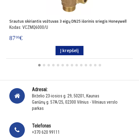
Srautus skiriantis vožtuvas 3 eigų DN25 išorinis sriegis Honeywell
G
Kodas: VCZMQ6000/U
K
87
€
9
00
Į krepšelį
Adresai:
Birželio 23-iosios g. 29, 50201, Kaunas
Gariūnų g. 57A/25, 02300 Vilnius - Vilniaus verslo
parkas
Telefonas
+370 620 99111