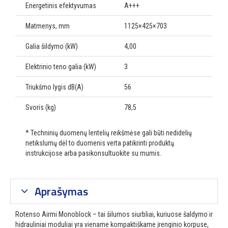
Energetinis efektyvumas
A+++
Matmenys, mm
1125×425×703
Galia šildymo (kW)
4,00
Elektrinio teno galia (kW)
3
Triukšmo lygis dB(A)
56
Svoris (kg)
78,5
* Techninių duomenų lentelių reikšmėse gali būti nedidelių
netikslumų dėl to duomenis verta patikrinti produktų
instrukcijose arba pasikonsultuokite su mumis.
Aprašymas
Rotenso Airmi Monoblock – tai šilumos siurbliai, kuriuose šaldymo ir
hidrauliniai moduliai yra viename kompaktiškame įrenginio korpuse,