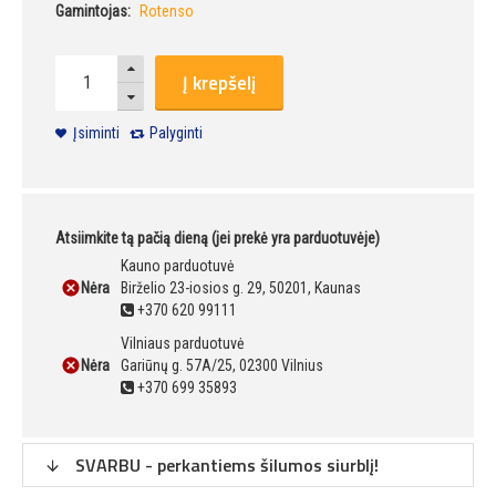
Gamintojas:
Rotenso
Į krepšelį
Įsiminti
Palyginti
Atsiimkite tą pačią dieną (jei prekė yra parduotuvėje)
Kauno parduotuvė
Nėra
Birželio 23-iosios g. 29, 50201, Kaunas
+370 620 99111
Vilniaus parduotuvė
Nėra
Gariūnų g. 57A/25, 02300 Vilnius
+370 699 35893
SVARBU - perkantiems šilumos siurblį!