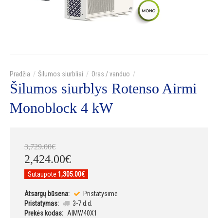
Šilumos siurbliai
Oras / vanduo
Šilumos siurblys Rotenso Airmi
Monoblock 4 kW
3,729
.
00
€
2,424
.
00
€
Sutaupote
1,305.00€
Atsargų būsena:
Pristatysime
Pristatymas:
3-7 d.d.
Prekės kodas:
AIMW40X1