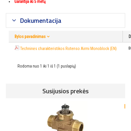
Garantija iki 5 metų
Dokumentacija
Bylos pavadinimas
D
8
Techninės charakteristikos Rotenso Airmi Monoblock (EN)
Rodoma nuo 1 iki 1 iš 1 (1 puslapių)
Susijusios prekės
-1