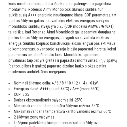
kuris montuojamas pastato išorėje, o tai palengvina ir pagreitina
montavimą. Rotenso Airmi Monoblock šilumos siurbliai turi
aukščiausią A+++ energinio naudingumo klasę. COP parametras, t.y.
gautos šildymo galios ir suvartotos elektros energijos santykis
monobloko siurblių atveju yra 5,25 (COP modeliui AIMW/B/G40X1),
tai reiškia, kad Rotenso Airmi Monoblock gali pagaminti daugiau nei
penkis kartus šildymo energijos, palyginti su suvartota elektros
energija. Siurblio korpuso konstrukcija leidžia lengvai pasiekti visus
jo komponentus, o vartotojo sąsaja leidžia paprastai ir greitai keisti
parametrus bei stebėti realiu laiku. Monobloko sprendimo
privalumas taip pat yra greitas ir paprastas montavimas. Trijų spalvų
(baltos, pilkos ir grafito) paprasto dizaino lauko blokas patiks
modernios architektūros mėgėjams.
Nominali šildymo galia: 4 / 6 / 8 / 10 / 12 / 14 / 16 kW
Energijos klasė: A+++ (esant 35°C) / A++ (esant 55°C)
COP: 5.25
Darbas ekstremaliomis sąlygomis iki -25°C
Maksimali vandens temperatūra šildymo režimu: 65°C
Maksimali vandens temperatūra karšto vandens režimu: 60°C
2 šildymo zonų valdymas
Lašėjimo padėklas ir kompresoriaus karterio šildytuvas