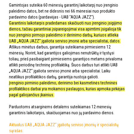
Gamintojas suteikia 60 mėnesių garantinį laikotarpį nuo įrenginio
paleidimo datos, bet ne didesnis nei 66 mėnesiai nuo produkto
pardavimo datos (pardavėjas - UAB "AQUA JAZZ").
Garantinis laikotarpis pradedamas skaičiuoti nuo įrenginio įsigijimo
dienos, tačiau garantiniai įsipareigojimai visa apimtimi įsigalioja tik
nuo įrenginio pirmojo paleidimo ir derinimo darbų, kuriuos atlieka
UAB „AQUA JAZZ“ įgaliota serviso įmonė arba specialistai, datos.
Atlikus minėtus darbus, garantija suteikiama pirmiesiems 12
mėnesių. Norint, kad garantijos galiojimas nenutrūktų ir tęstųsi
toliau, prieš pasibaigiant pirmiesiems garantijos metams privaloma
atlikti periodinę techninę profilaktiką. Šiuos darbus turi atlikti UAB
„AQUA JAZZ“ įgaliota serviso įmonė arba specialistai. Laiku
neatlikus profilaktikos darbų, garantija nustoja galioti.
Įrenginio pirminio paleidimo, derinimo bei kasmetinės techninės
profilaktikos darbai yra mokamos paslaugos, kurias apmoka pirkėjas
pagal galiojančius įkainius.
Parduotoms atsarginėms detalėms suteikiamas 12 mėnesių
garantinis laikotarpis, skaičiuojamas nuo jų pardavimo dienos.
Aktualus UAB „AQUA JAZZ“ įgaliotų serviso įmonių ir specialistų
sąrašas.