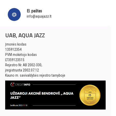
El. paštas
info@aquajazz.lt
UAB, AQUA JAZZ
Įmonės kodas
135912354
PVM mokėtojo kodas
LT359123515
Rejestro Nr. AB 2002-330,
įregistruota 2002.07.12
Kauno m. savivaldybės rejestro tarnyboje