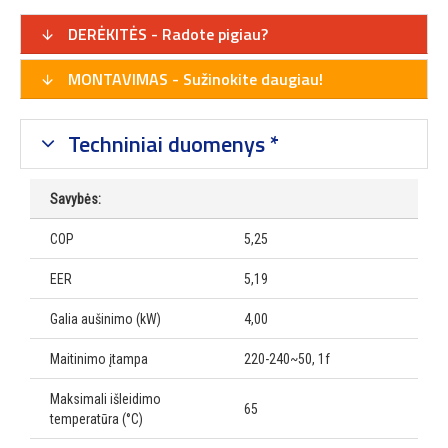
DERĖKITĖS - Radote pigiau?
MONTAVIMAS - Sužinokite daugiau!
Techniniai duomenys *
Savybės:
COP
5,25
EER
5,19
Galia aušinimo (kW)
4,00
Maitinimo įtampa
220-240~50, 1f
Maksimali išleidimo
65
temperatūra (°C)