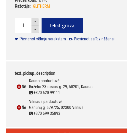
Preces kods:
ET40
Ražotājs:
GLITHERM
Ielikt grozā
Pievienot vēlmju sarakstam
Pievienot salīdzināšanai
text_pickup_description
Kauno parduotuvė
Nē
Birželio 23-iosios g. 29, 50201, Kaunas
+370 620 99111
Vilniaus parduotuvė
Nē
Gariūnų g. 57A/25, 02300 Vilnius
+370 699 35893