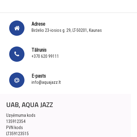
Adrese
Birželio 23-iosios g. 29, LT-50201, Kaunas
Tālrunis
+370 620 99111
E-pasts
info@aquajazz.lt
UAB, AQUA JAZZ
Uzņēmuma kods
135912354
PVN kods
LT359123515