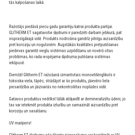
tās kalpošanas laikā.
Ražotājs piedāvā piecu gadu garantiju katrai produkta partijai.
GLITHERM ET sagatavotie šķidrumi ir paredzēti darbam jebkurā, pat
visprasīgākajā vidē. Produkts nodrošina gandrīz pilnīgu aizsardzību
pret koroziju un nogulsnēm. Augstākās kvalitātes pretputēšanas
piedevas garantē vieglu sistēmas uzpildīšanu un novērš citas
problēmas, ko rada iespējama šķidruma putēšana sistēmas
iekšpusē.
Diemžēl Glitherm ET ražošanā izmantotais monoetilēnglikols ir
toksiska viela, tāpēc, strādājot ar šo produktu, jāievēro liela
piesardzība un jāizvairās no nekontrolētas noplūdes vidē.
Gatavos produktus nedrīkst tālāk atšķaidīt ar demineralizētu ūdeni, jo
tas var ietekmēt produkta izturību un samazināt aizsardzību pret
koroziju un sasalšanu.
UV marķieris!
Glitherm ET šķidrumu pēc klienta pieprasījuma var bagātināt ar UV