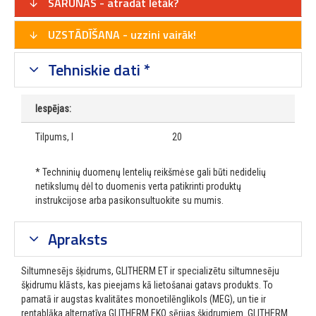
SARUNAS - atradāt lētāk?
UZSTĀDĪŠANA - uzzini vairāk!
Tehniskie dati *
Iespējas:
Tilpums, l
20
* Techninių duomenų lentelių reikšmėse gali būti nedidelių
netikslumų dėl to duomenis verta patikrinti produktų
instrukcijose arba pasikonsultuokite su mumis.
Apraksts
Siltumnesējs šķidrums, GLITHERM ET ir specializētu siltumnesēju
šķidrumu klāsts, kas pieejams kā lietošanai gatavs produkts. To
pamatā ir augstas kvalitātes monoetilēnglikols (MEG), un tie ir
rentablāka alternatīva GLITHERM EKO sērijas šķidrumiem. GLITHERM