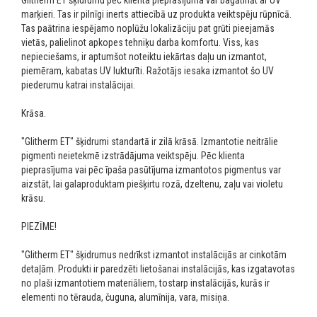
marķieri. Tas ir pilnīgi inerts attiecībā uz produkta veiktspēju rūpnīcā.
Tas paātrina iespējamo noplūžu lokalizāciju pat grūti pieejamās
vietās, palielinot apkopes tehniķu darba komfortu. Viss, kas
nepieciešams, ir aptumšot noteiktu iekārtas daļu un izmantot,
piemēram, kabatas UV lukturīti. Ražotājs iesaka izmantot šo UV
piederumu katrai instalācijai.
Krāsa.
"Glitherm ET" šķidrumi standartā ir zilā krāsā. Izmantotie neitrālie
pigmenti neietekmē izstrādājuma veiktspēju. Pēc klienta
pieprasījuma vai pēc īpaša pasūtījuma izmantotos pigmentus var
aizstāt, lai galaproduktam piešķirtu rozā, dzeltenu, zaļu vai violetu
krāsu.
PIEZĪME!
"Glitherm ET" šķidrumus nedrīkst izmantot instalācijās ar cinkotām
detaļām. Produkti ir paredzēti lietošanai instalācijās, kas izgatavotas
no plaši izmantotiem materiāliem, tostarp instalācijās, kurās ir
elementi no tērauda, čuguna, alumīnija, vara, misiņa.