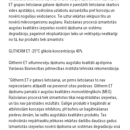
ET grupas lietošanai gatavie šķidrumi ir paredzēti lietošanai skarbos
vides apstākļos, nodrošina uzlabotu aizsardzību pret koroziju un
novērš nogulšņu veidošanos. Tie uztur iekārtas iekšpusi tīru un
novērš mikroorganismu augšanu. Ražošanas procesā izmantotās
augstas kvalitātes izejvielas novērš šķidruma un sistēmu
degradāciju, pagarinot ekspluatācijas laiku un veiktspēju neatkarīgi
no tā, kur produkts tiek izmantots.
GLITHERM ET -25°C glikola koncentrācija 40%.
Glitherm ET siltumnesēju šķidrumu augstāko kvalitāti apstiprina
Varšavas Būvniecības pētniecības institūta tehniskā rekomendācija.
"Glitherm ET ir gatavs lietošanai, un pirms lietošanas to nav
nepieciešams atšķaidīt vai pievienot citas piedevas. Glitherm ET
šķidrumu pamatā ir augstas kvalitātes monoetilēnglikols (MEG).
Ražošanas procesā tiek izmantotas tikai neapstrādātas izejvielas,
un tās nav pārstrādes rezultāts. Galīgie produkti ir bagātināti ar
atbilstošām korozijas inhibitoru, pH buferu un bagātināšanas
piedevu devām, lai radītu augstākās kvalitātes produktu. Tas
nodrošinās nepārtrauktu jebkuras iekārtas darbību daudzus gadus.
Izmantotās izejvielas novērš šķidruma un sistēmas degradāciju visā