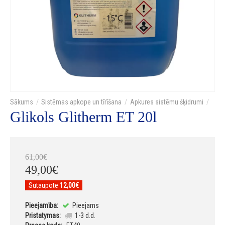
Sistēmas apkope un tīrīšana
Apkures sistēmu šķidrumi
Glikols Glitherm ET 20l
61
,
00
€
49
,
00
€
Sutaupote
12,00€
Pieejamība:
Pieejams
Pristatymas:
1-3 d.d.