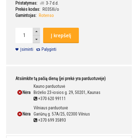
Pristatymas:
3-7 d.d.
Prekės kodas:
RO35Xi/o
Gamintojas:
Rotenso
Į krepšelį
Įsiminti
Palyginti
Atsiimkite tą pačią dieną (jei prekė yra parduotuvėje)
Kauno parduotuvė
Nėra
Birželio 23-iosios g. 29, 50201, Kaunas
+370 620 99111
Vilniaus parduotuvė
Nėra
Gariūnų g. 57A/25, 02300 Vilnius
+370 699 35893