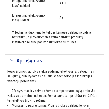
Energetinio efektyvumo
A+++
klasė šaldant
Energetinio efektyvumo
A++
klasė šildant
* Techninių duomenų lentelių reikšmėse gali būti nedidelių
netikslumų dėl to duomenis verta patikrinti produktų
instrukcijose arba pasikonsultuokite su mumis.
Aprašymas
Revio šilumos siurblys siekia suderinti efektyvumą, patogumą ir
saugumą, pritaikydamas naujausias technologijas ir funkcijas
vartotojų poreikiams.
Efektyvumas ir veikimas žemos temperatūros sąlygomis: Jis
veikia visus metus, net esant žemai lauko temperatūrai iki -25°C, ir
turi efektyvų šildymo režimą.
Montavimo paprastumas: Vidinis blokas gali būti lengvai