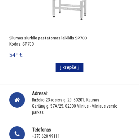
Šilumos siurblio pastatomas laikiklis SP700
Kodas: SP700
54
€
00
Į krepšelį
Adresai:
Birželio 23-iosios g. 29, 50201, Kaunas
Gariūnų g. 57A/25, 02300 Vilnius - Vilniaus verslo
parkas
Telefonas
+370 620 99111