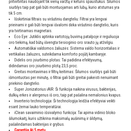
pritvirtintas naudojant tik vieną varžtą ir keturis spaustukus. Šilumos
siurblys taip pat gali būti montuojamas arti lubų, kurio atstumas yra
tik 5 cm.
Išskirtiniai filtrais su viršutiniu dangteliu: Filtrai yra lengvai
prieinami ir gali būti lengvai išvalomi dėka viršutinio dangtelio, kuris
yra tvirtinamas magnetais.
Eco Eye: Jutiklis aptinka vartotojų buvimą patalpoje ir reguliuoja
oro tiekimą, kad būtų išvengta tiesioginio oro srauto jų atžvilgiu.
Automatiškai valdomos žaliuzės: Sistema valdo horizontalias ir
vertikalias žaliuzes, suteikdama komforto pojūtį kambaryje.
Didelis oro įsiurbimo plotas: Tai padidina efektyvumą,
didindamas oro įsiurbimo plotą 23,5 proc.
Greitas montavimas ir filtrų keitimas: Šilumos siurblys gali būti
išmontuotas per minutę, o filtrai gali būti greitai pakeisti nenuimant
priekinio dangtelio.
Super Jonizatorius iAIR: Ši funkcija naikina virusus, bakterijas,
dulkių erkes ir alergenus iš oro, taip pat pašalina nemalonius kvapus.
Inverterio technologija: Ši technologija leidžia efektyviai veikti
esant žemai lauko temperatūrai.
iClean savaiminio išsivalymo funkcija: Tai apima vidinio bloko
šilumokaitį, kuris užtikrina maksimalų aušinimą ir šildymą,
pašalindamas bakterijas ir grybus.
Garantija iki 5 metų