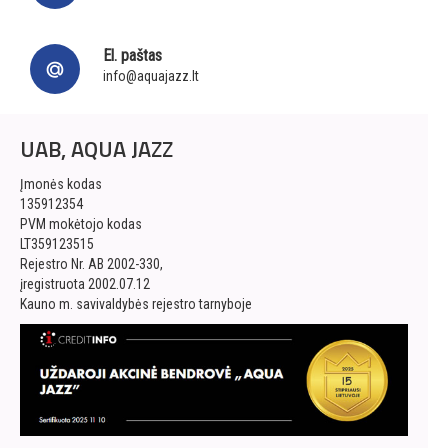
El. paštas
info@aquajazz.lt
UAB, AQUA JAZZ
Įmonės kodas
135912354
PVM mokėtojo kodas
LT359123515
Rejestro Nr. AB 2002-330,
įregistruota 2002.07.12
Kauno m. savivaldybės rejestro tarnyboje