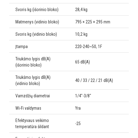
Svoris kg (išorinio bloko)
28,4 kg
Matmenys (vidinio bloko)
795 × 225 × 295 mm
Svoris kg (vidinio bloko)
10,2 kg
Įtampa
220-240~50, 1F
Triukšmo lygis dB(A)
65 dB(A)
(išorinio bloko)
Triukšmo lygis dB(A)
40 / 33 / 22 / 21 dB(A)
(vidinio bloko)
Vamzdžių diametrai
1/4"-3/8"
Wi-Fi valdymas
Yra
Efektyvaus veikimo
-25
temperatūra šildant