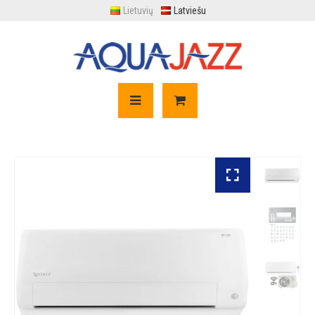
Lietuvių
Latviešu