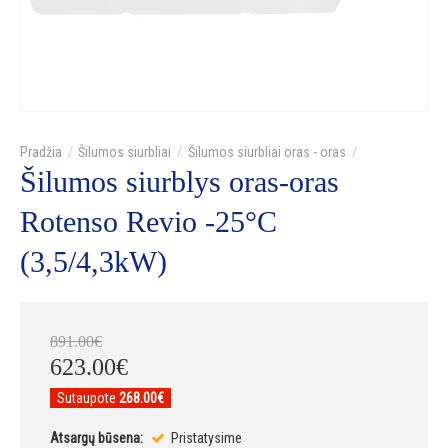
Šilumos siurbliai
Šilumos siurbliai oras - oras
Šilumos siurblys oras-oras
Rotenso Revio -25°C
(3,5/4,3kW)
891
.
00
€
623
.
00
€
Sutaupote
268.00€
Atsargų būsena:
Pristatysime