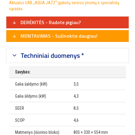
Aktualus UAB „AQUA JAZZ“ įgaliotų serviso įmonių ir specialistų
sąrašas.
DERĖKITĖS - Radote pigiau?
MONTAVIMAS - Sužinokite daugiau!
Techniniai duomenys *
Savybės:
Galia šaldymo (kW)
3,5
Galia šildymo (kW)
4,3
SEER
8,5
SCOP
4,6
Matmenys (išorinio bloko)
805 × 330 × 554 mm