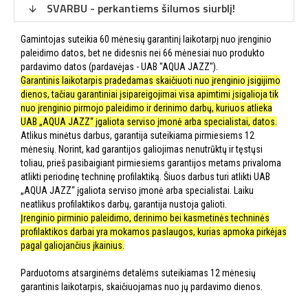
SVARBU - perkantiems šilumos siurblį!
Gamintojas suteikia 60 mėnesių garantinį laikotarpį nuo įrenginio
paleidimo datos, bet ne didesnis nei 66 mėnesiai nuo produkto
pardavimo datos (pardavėjas - UAB "AQUA JAZZ").
Garantinis laikotarpis pradedamas skaičiuoti nuo įrenginio įsigijimo
dienos, tačiau garantiniai įsipareigojimai visa apimtimi įsigalioja tik
nuo įrenginio pirmojo paleidimo ir derinimo darbų, kuriuos atlieka
UAB „AQUA JAZZ“ įgaliota serviso įmonė arba specialistai, datos.
Atlikus minėtus darbus, garantija suteikiama pirmiesiems 12
mėnesių. Norint, kad garantijos galiojimas nenutrūktų ir tęstųsi
toliau, prieš pasibaigiant pirmiesiems garantijos metams privaloma
atlikti periodinę techninę profilaktiką. Šiuos darbus turi atlikti UAB
„AQUA JAZZ“ įgaliota serviso įmonė arba specialistai. Laiku
neatlikus profilaktikos darbų, garantija nustoja galioti.
Įrenginio pirminio paleidimo, derinimo bei kasmetinės techninės
profilaktikos darbai yra mokamos paslaugos, kurias apmoka pirkėjas
pagal galiojančius įkainius.
Parduotoms atsarginėms detalėms suteikiamas 12 mėnesių
garantinis laikotarpis, skaičiuojamas nuo jų pardavimo dienos.