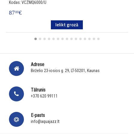
Kodas: VCZMQ6000/U
6
87
€
00
Ielikt grozā
Adrese
Birželio 23-iosios g. 29, LT-50201, Kaunas
Tālrunis
+370 620 99111
E-pasts
info@aquajazz.lt