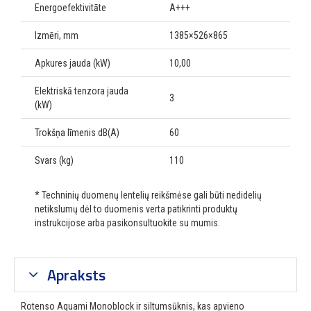
Energoefektivitāte
A+++
Izmēri, mm
1385×526×865
Apkures jauda (kW)
10,00
Elektriskā tenzora jauda
3
(kW)
Trokšņa līmenis dB(A)
60
Svars (kg)
110
* Techninių duomenų lentelių reikšmėse gali būti nedidelių
netikslumų dėl to duomenis verta patikrinti produktų
instrukcijose arba pasikonsultuokite su mumis.
Apraksts
Rotenso Aquami Monoblock ir siltumsūknis, kas apvieno