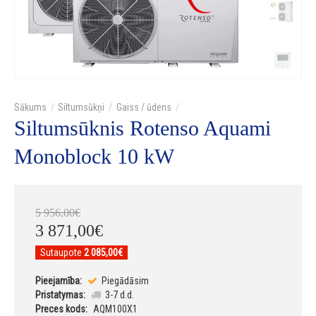
Siltumsūkņi
Gaiss / ūdens
Siltumsūknis Rotenso Aquami
Monoblock 10 kW
5 956
,
00
€
3 871
,
00
€
Sutaupote
2 085,00€
Pieejamība:
Piegādāsim
Pristatymas:
3-7 d.d.
Preces kods:
AQM100X1