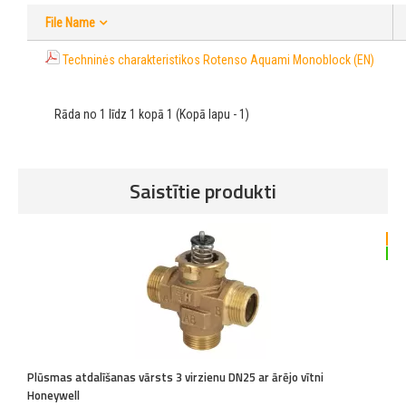
File Name
Techninės charakteristikos Rotenso Aquami Monoblock (EN)
Rāda no 1 līdz 1 kopā 1 (Kopā lapu - 1)
Saistītie produkti
-2
Plūsmas atdalīšanas vārsts 3 virzienu DN25 ar ārējo vītni
A
Honeywell
K