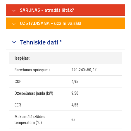
SARUNAS - atradāt lētāk?
UZSTĀDĪŠANA - uzzini vairāk!
Tehniskie dati *
Iespējas:
Barošanas spriegums
220-240~50, 1f
COP
4,95
Dzesēšanas jauda (kW)
9,50
EER
4,55
Maksimālā izlādes
65
temperatūra (°C)