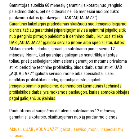
Gamintojas suteikia 60 mėnesių garantinį laikotarpį nuo įrenginio
paleidimo datos, bet ne didesnis nei 66 mėnesiai nuo produkto
pardavimo datos (pardavėjas - UAB "AQUA JAZZ").
Garantinis laikotarpis pradedamas skaičiuoti nuo įrenginio įsigijimo
dienos, tačiau garantiniai įsipareigojimai visa apimtimi įsigalioja tik
nuo įrenginio pirmojo paleidimo ir derinimo darbų, kuriuos atlieka
UAB „AQUA JAZZ“ įgaliota serviso įmonė arba specialistai, datos.
Atlikus minėtus darbus, garantija suteikiama pirmiesiems 12
mėnesių. Norint, kad garantijos galiojimas nenutrūktų ir tęstųsi
toliau, prieš pasibaigiant pirmiesiems garantijos metams privaloma
atlikti periodinę techninę profilaktiką. Šiuos darbus turi atlikti UAB
„AQUA JAZZ“ įgaliota serviso įmonė arba specialistai. Laiku
neatlikus profilaktikos darbų, garantija nustoja galioti.
Įrenginio pirminio paleidimo, derinimo bei kasmetinės techninės
profilaktikos darbai yra mokamos paslaugos, kurias apmoka pirkėjas
pagal galiojančius įkainius.
Parduotoms atsarginėms detalėms suteikiamas 12 mėnesių
garantinis laikotarpis, skaičiuojamas nuo jų pardavimo dienos.
Aktualus UAB „AQUA JAZZ“ įgaliotų serviso įmonių ir specialistų
sąrašas.