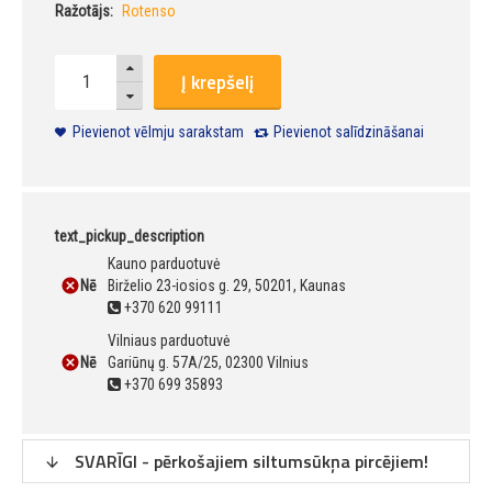
Ražotājs:
Rotenso
Į krepšelį
Pievienot vēlmju sarakstam
Pievienot salīdzināšanai
text_pickup_description
Kauno parduotuvė
Nē
Birželio 23-iosios g. 29, 50201, Kaunas
+370 620 99111
Vilniaus parduotuvė
Nē
Gariūnų g. 57A/25, 02300 Vilnius
+370 699 35893
SVARĪGI - pērkošajiem siltumsūkņa pircējiem!