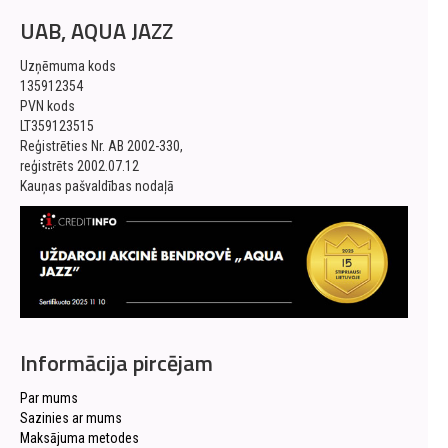
UAB, AQUA JAZZ
Uzņēmuma kods
135912354
PVN kods
LT359123515
Reģistrēties Nr. AB 2002-330,
reģistrēts 2002.07.12
Kauņas pašvaldības nodaļā
Informācija pircējam
Par mums
Sazinies ar mums
Maksājuma metodes