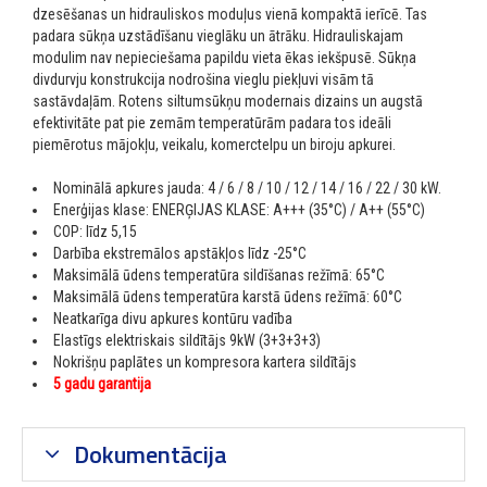
dzesēšanas un hidrauliskos moduļus vienā kompaktā ierīcē. Tas
padara sūkņa uzstādīšanu vieglāku un ātrāku. Hidrauliskajam
modulim nav nepieciešama papildu vieta ēkas iekšpusē. Sūkņa
divdurvju konstrukcija nodrošina vieglu piekļuvi visām tā
sastāvdaļām. Rotens siltumsūkņu modernais dizains un augstā
efektivitāte pat pie zemām temperatūrām padara tos ideāli
piemērotus mājokļu, veikalu, komerctelpu un biroju apkurei.
Nominālā apkures jauda: 4 / 6 / 8 / 10 / 12 / 14 / 16 / 22 / 30 kW.
Enerģijas klase: ENERĢIJAS KLASE: A+++ (35°C) / A++ (55°C)
COP: līdz 5,15
Darbība ekstremālos apstākļos līdz -25°C
Maksimālā ūdens temperatūra sildīšanas režīmā: 65°C
Maksimālā ūdens temperatūra karstā ūdens režīmā: 60°C
Neatkarīga divu apkures kontūru vadība
Elastīgs elektriskais sildītājs 9kW (3+3+3+3)
Nokrišņu paplātes un kompresora kartera sildītājs
5 gadu garantija
Dokumentācija