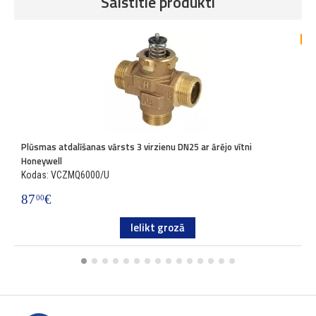
Saistītie produkti
-4
Plūsmas atdalīšanas vārsts 3 virzienu DN25 ar ārējo vītni
A
Honeywell
K
Kodas: VCZMQ6000/U
1
87
€
00
Ielikt grozā