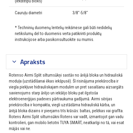
(iekštelpu bloks)
Cauruļu diametri
3/8"-5/8"
* Techninių duomenų lentelių reikšmėse gali būti nedidelių
netikslumų dėl to duomenis verta patikrinti produktų
instrukcijose arba pasikonsultuokite su mumis.
Apraksts
Rotenso Airmi Split siltumsūkņi sastāv no ārējā bloka un hidrauliskā
moduļa (uzstādīšanai ēkas iekšpusē). Šī risinājuma priekšrocība ir
viegla piekļuve hidrauliskajam modulim un pret sasalšanu aizsargāts
savienojums starp ārējo un iekšējo bloku pat ilgstoša
elektroenerģijas padeves pārtraukuma gadījumā. Airmi sērijas
priekšrocība ir kompakta, viegli uzstādāma hidrauliskā kārba, un
ārējā bloka dizains ir pieejams trīs krāsās: baltas, pelēkas vai grafīta.
Rotens Airmi Split siltumsūkni Rotens var vadīt, izmantojot gan vadu
kontrolieri, gan mobilo lietotni TUYA SMART, neatkarīgi no tā, vai esat
mājās vai ne.