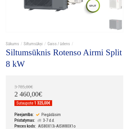
Siltumsūkņi
Gaiss / ūdens
Siltumsūknis Rotenso Airmi Split
8 kW
3 785
,
00
€
2 460
,
00
€
Sutaupote
1 325,00€
Pieejamība:
Piegādāsim
Pristatymas:
3-7 d.d.
Preces kods:
AIS80X13i-AISW80X1o