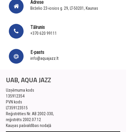
Adrese
Birželio 23-iosios g. 29, LT-50201, Kaunas
Tālrunis
+370 620 99111
E-pasts
info@aquajazz.lt
UAB, AQUA JAZZ
Uzņēmuma kods
135912354
PVN kods
LT359123515
Reģistrēties Nr. AB 2002-330,
reģistrēts 2002.07.12
Kauņas pašvaldības nodaļā