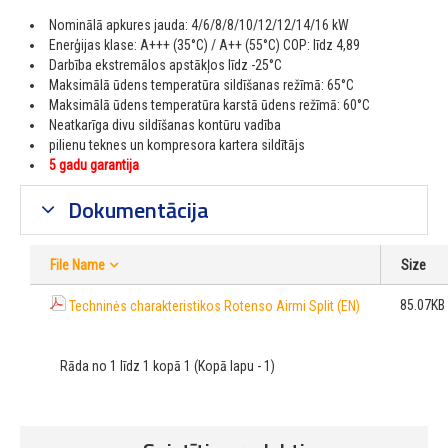
Nominālā apkures jauda: 4/6/8/8/10/12/12/14/16 kW
Enerģijas klase: A+++ (35°C) / A++ (55°C) COP: līdz 4,89
Darbība ekstremālos apstākļos līdz -25°C
Maksimālā ūdens temperatūra sildīšanas režīmā: 65°C
Maksimālā ūdens temperatūra karstā ūdens režīmā: 60°C
Neatkarīga divu sildīšanas kontūru vadība
pilienu teknes un kompresora kartera sildītājs
5 gadu garantija
Dokumentācija
File Name
Size
85.07KB
Techninės charakteristikos Rotenso Airmi Split (EN)
Rāda no 1 līdz 1 kopā 1 (Kopā lapu - 1)