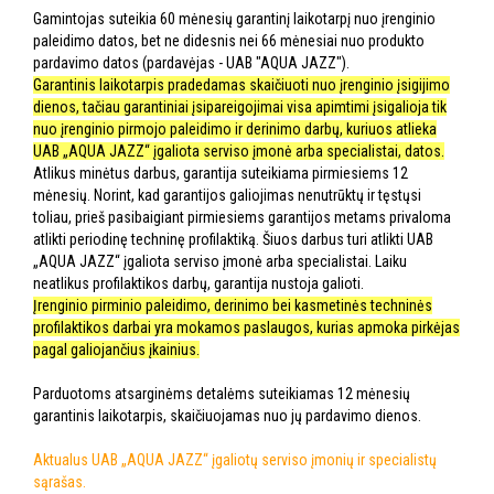
Gamintojas suteikia 60 mėnesių garantinį laikotarpį nuo įrenginio
paleidimo datos, bet ne didesnis nei 66 mėnesiai nuo produkto
pardavimo datos (pardavėjas - UAB "AQUA JAZZ").
Garantinis laikotarpis pradedamas skaičiuoti nuo įrenginio įsigijimo
dienos, tačiau garantiniai įsipareigojimai visa apimtimi įsigalioja tik
nuo įrenginio pirmojo paleidimo ir derinimo darbų, kuriuos atlieka
UAB „AQUA JAZZ“ įgaliota serviso įmonė arba specialistai, datos.
Atlikus minėtus darbus, garantija suteikiama pirmiesiems 12
mėnesių. Norint, kad garantijos galiojimas nenutrūktų ir tęstųsi
toliau, prieš pasibaigiant pirmiesiems garantijos metams privaloma
atlikti periodinę techninę profilaktiką. Šiuos darbus turi atlikti UAB
„AQUA JAZZ“ įgaliota serviso įmonė arba specialistai. Laiku
neatlikus profilaktikos darbų, garantija nustoja galioti.
Įrenginio pirminio paleidimo, derinimo bei kasmetinės techninės
profilaktikos darbai yra mokamos paslaugos, kurias apmoka pirkėjas
pagal galiojančius įkainius.
Parduotoms atsarginėms detalėms suteikiamas 12 mėnesių
garantinis laikotarpis, skaičiuojamas nuo jų pardavimo dienos.
Aktualus UAB „AQUA JAZZ“ įgaliotų serviso įmonių ir specialistų
sąrašas.