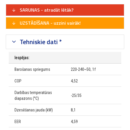
SARUNAS - atradāt lētāk?
UZSTĀDĪŠANA - uzzini vairāk!
Tehniskie dati *
Iespējas:
Barošanas spriegums
220-240~50, 1f
COP
4,52
Darbības temperatūras
-25/35
diapazons (°C)
Dzesēšanas jauda (kW)
8,1
EER
4,59