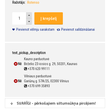
Ražotājs:
Rotenso
Į krepšelį
Pievienot vēlmju sarakstam
Pievienot salīdzināšanai
text_pickup_description
Kauno parduotuvė
Nē
Birželio 23-iosios g. 29, 50201, Kaunas
+370 620 99111
Vilniaus parduotuvė
Nē
Gariūnų g. 57A/25, 02300 Vilnius
+370 699 35893
SVARĪGI - pērkošajiem siltumsūkņa pircējiem!