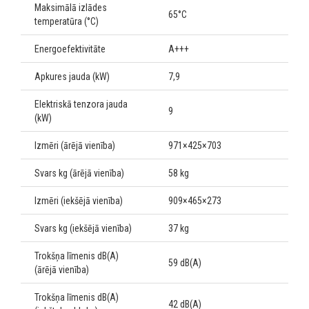
Maksimālā izlādes
65°C
temperatūra (°C)
Energoefektivitāte
A+++
Apkures jauda (kW)
7,9
Elektriskā tenzora jauda
9
(kW)
Izmēri (ārējā vienība)
971×425×703
Svars kg (ārējā vienība)
58 kg
Izmēri (iekšējā vienība)
909×465×273
Svars kg (iekšējā vienība)
37 kg
Trokšņa līmenis dB(A)
59 dB(A)
(ārējā vienība)
Trokšņa līmenis dB(A)
42 dB(A)