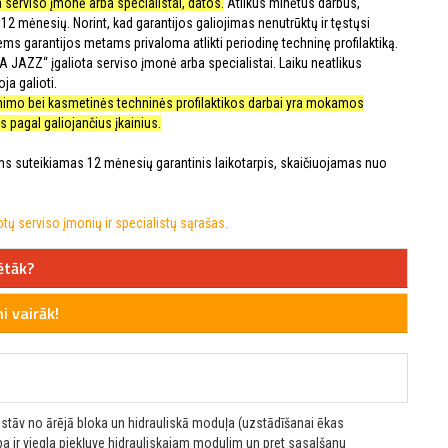
 serviso įmonė arba specialistai, datos.
Atlikus minėtus darbus,
12 mėnesių. Norint, kad garantijos galiojimas nenutrūktų ir tęstųsi
iems garantijos metams privaloma atlikti periodinę techninę profilaktiką.
UA JAZZ“ įgaliota serviso įmonė arba specialistai. Laiku neatlikus
ja galioti.
rinimo bei kasmetinės techninės profilaktikos darbai yra mokamos
 pagal galiojančius įkainius.
 suteikiamas 12 mėnesių garantinis laikotarpis, skaičiuojamas nuo
ų serviso įmonių ir specialistų sąrašas.
ētāk?
 vairāk!
astāv no ārējā bloka un hidrauliskā moduļa (uzstādīšanai ēkas
ība ir viegla piekļuve hidrauliskajam modulim un pret sasalšanu