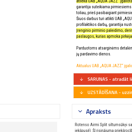
atlieka UAB „AQUA JAZZ“ įgaliota
garantija suteikiama pirmiesiems 
toliau, prieš pasibaigiant pirmies
Šiuos darbus turi atlikti UAB „AQ
profilaktikos darbų, garantija nusto
Įrenginio pirminio paleidimo, de
paslaugos, kurias apmoka pirkėjas
Parduotoms atsarginėms detalėms
jų pardavimo dienos.
Aktualus UAB „AQUA JAZZ“ įgaliot
SARUNAS - atradāt l
UZSTĀDĪŠANA - uzzini
Apraksts
Rotenso Airmi Split siltumsūkņi s
iekšpusē). Šī risinājuma priekšroc