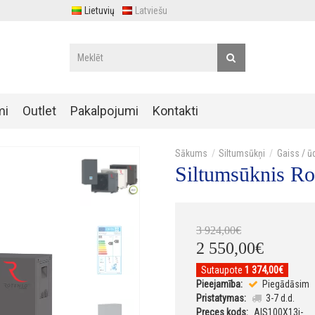
Lietuvių
Latviešu
mi
Outlet
Pakalpojumi
Kontakti
Siltumsūkņi
Gaiss / ū
Siltumsūknis Ro
3 924
,
00
€
2 550
,
00
€
Sutaupote
1 374,00€
Pieejamība:
Piegādāsim
Pristatymas:
3-7 d.d.
Preces kods:
AIS100X13i-