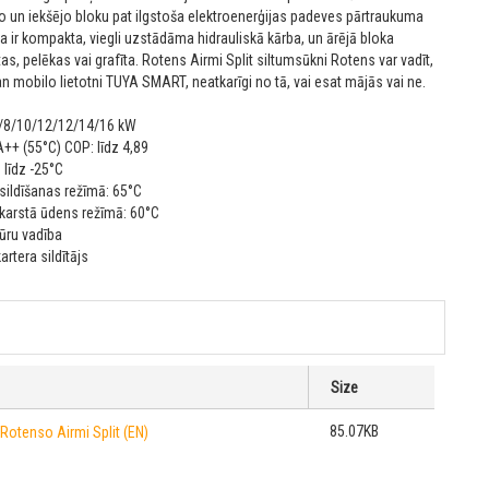
o un iekšējo bloku pat ilgstoša elektroenerģijas padeves pārtraukuma
ba ir kompakta, viegli uzstādāma hidrauliskā kārba, un ārējā bloka
tas, pelēkas vai grafīta. Rotens Airmi Split siltumsūkni Rotens var vadīt,
an mobilo lietotni TUYA SMART, neatkarīgi no tā, vai esat mājās vai ne.
8/8/10/12/12/14/16 kW
A++ (55°C) COP: līdz 4,89
līdz -25°C
ildīšanas režīmā: 65°C
karstā ūdens režīmā: 60°C
tūru vadība
rtera sildītājs
Size
85.07KB
Rotenso Airmi Split (EN)