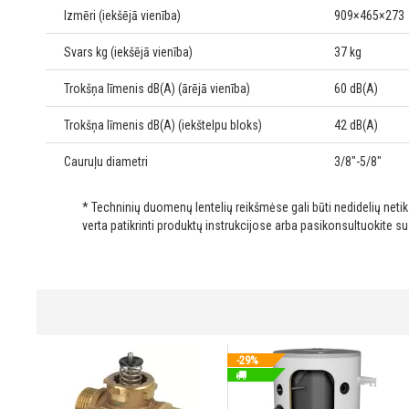
Izmēri (iekšējā vienība)
909×465×273
Svars kg (iekšējā vienība)
37 kg
Trokšņa līmenis dB(A) (ārējā vienība)
60 dB(A)
Trokšņa līmenis dB(A) (iekštelpu bloks)
42 dB(A)
Cauruļu diametri
3/8"-5/8"
* Techninių duomenų lentelių reikšmėse gali būti nedidelių net
verta patikrinti produktų instrukcijose arba pasikonsultuokite s
-29%