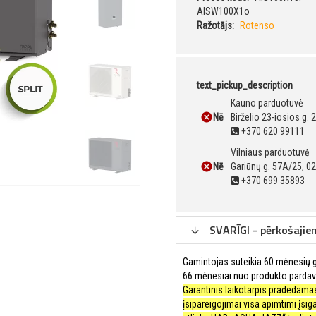
AISW100X1o
Ražotājs:
Rotenso
text_pickup_description
Kauno parduotuvė
Nē
Birželio 23-iosios g.
+370 620 99111
Vilniaus parduotuvė
Nē
Gariūnų g. 57A/25, 02
+370 699 35893
SVARĪGI - pērkošajie
Gamintojas suteikia 60 mėnesių ga
66 mėnesiai nuo produkto pardav
Garantinis laikotarpis pradedamas 
įsipareigojimai visa apimtimi įsig