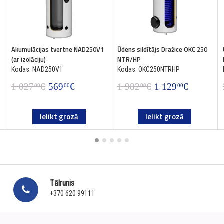
Akumulācijas tvertne NAD250V1
Ūdens sildītājs Dražice OKC 250
(ar izolāciju)
NTR/HP
Kodas: NAD250V1
Kodas: OKC250NTRHP
1 027
€
569
€
1 982
€
1 129
€
00
00
00
00
Ielikt grozā
Ielikt grozā
Tālrunis
+370 620 99111