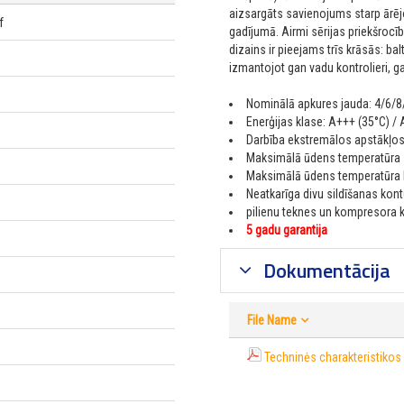
aizsargāts savienojums starp ārēj
f
gadījumā. Airmi sērijas priekšrocī
dizains ir pieejams trīs krāsās: bal
izmantojot gan vadu kontrolieri, g
Nominālā apkures jauda: 4/6/
Enerģijas klase: A+++ (35°C) / 
Darbība ekstremālos apstākļos 
Maksimālā ūdens temperatūra s
Maksimālā ūdens temperatūra 
Neatkarīga divu sildīšanas kon
pilienu teknes un kompresora ka
5 gadu garantija
Dokumentācija
File Name
Techninės charakteristikos 