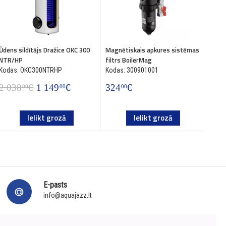
Ūdens sildītājs Dražice OKC 300
Magnētiskais apkures sistēmas
XStr
NTR/HP
filtrs BoilerMag
magn
atda
Kodas: OKC300NTRHP
Kodas: 300901001
Koda
2 038
€
1 149
€
324
€
00
00
00
26
Ielikt grozā
Ielikt grozā
E-pasts
info@aquajazz.lt