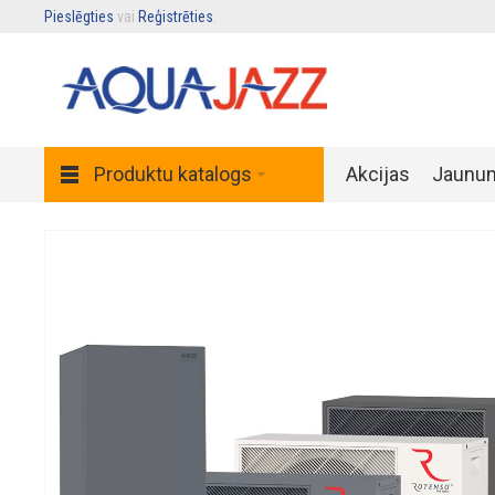
Pieslēgties
vai
Reģistrēties
.
Produktu katalogs
Akcijas
Jaunu