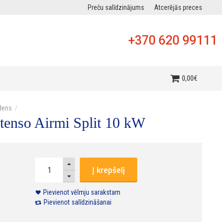
Preču salīdzinājums
Atcerējās preces
+370 620 99111
0
,
00
€
dens
tenso Airmi Split 10 kW
Į krepšelį
Pievienot vēlmju sarakstam
Pievienot salīdzināšanai