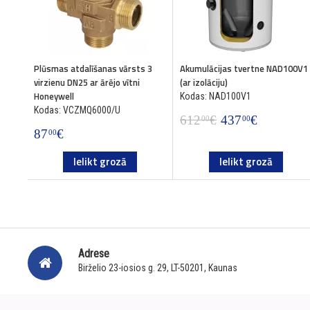
Plūsmas atdalīšanas vārsts 3
Akumulācijas tvertne NAD100V1
virzienu DN25 ar ārējo vītni
(ar izolāciju)
Honeywell
Kodas: NAD100V1
Kodas: VCZMQ6000/U
612
€
437
€
00
00
87
€
00
Ielikt grozā
Ielikt grozā
Adrese
Birželio 23-iosios g. 29, LT-50201, Kaunas