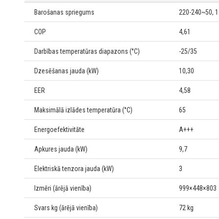
Barošanas spriegums
220-240~50, 1
COP
4,61
Darbības temperatūras diapazons (°C)
-25/35
Dzesēšanas jauda (kW)
10,30
EER
4,58
Maksimālā izlādes temperatūra (°C)
65
Energoefektivitāte
A+++
Apkures jauda (kW)
9,7
Elektriskā tenzora jauda (kW)
3
Izmēri (ārējā vienība)
999×448×803
Svars kg (ārējā vienība)
72 kg