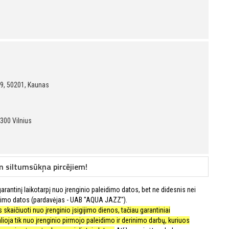
 29, 50201, Kaunas
300 Vilnius
m siltumsūkņa pircējiem!
rantinį laikotarpį nuo įrenginio paleidimo datos, bet ne didesnis nei
imo datos (pardavėjas - UAB "AQUA JAZZ").
skaičiuoti nuo įrenginio įsigijimo dienos, tačiau garantiniai
alioja tik nuo įrenginio pirmojo paleidimo ir derinimo darbų, kuriuos