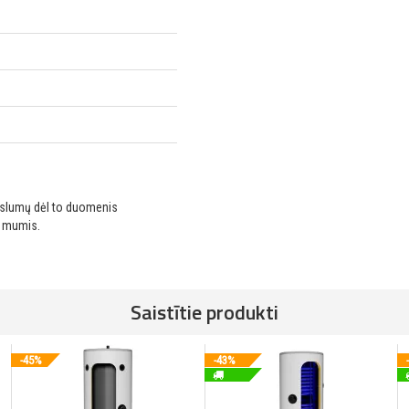
ikslumų dėl to duomenis
u mumis.
Saistītie produkti
-45%
-43%