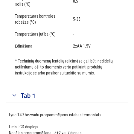
0,5
solis (°C)
Temperatūras kontroles
5-35
robežas (°C)
Temperatūras jutība (°C)
-
Ēdināšana
2xAA 1,5V
* Techninių duomenų lentelių reikšmėse gali būti nedidelių
netikslumų dėl to duomenis verta patikrinti produktų
instrukcijose arba pasikonsultuokite su mumis.
Tab 1
Lyric T4R bezvadu programmējams istabas termostats.
Liels LCD displejs
Nedēļas programmēšana - 5+2 vai 7 dienas