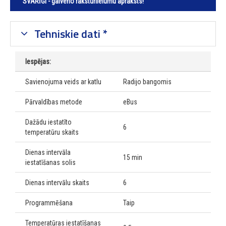
SVARĪGI - galveno raksturlielumu apraksts!
Tehniskie dati *
Iespējas:
Savienojuma veids ar katlu
Radijo bangomis
Pārvaldības metode
eBus
Dažādu iestatīto
6
temperatūru skaits
Dienas intervāla
15 min
iestatīšanas solis
Dienas intervālu skaits
6
Programmēšana
Taip
Temperatūras iestatīšanas