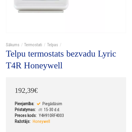
Termostati
Telpas
Telpu termostats bezvadu Lyric
T4R Honeywell
192
,
39
€
Pieejamība:
Piegādāsim
Pristatymas:
15-30 d.d.
Preces kods:
Y4H910RF4003
Ražotājs:
Honeywell