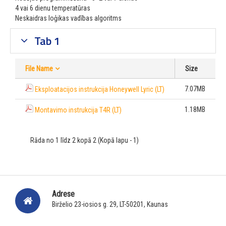
4 vai 6 dienu temperatūras
Neskaidras loģikas vadības algoritms
Tab 1
File Name
Size
7.07MB
Eksploatacijos instrukcija Honeywell Lyric (LT)
1.18MB
Montavimo instrukcija T4R (LT)
Rāda no 1 līdz 2 kopā 2 (Kopā lapu - 1)
Adrese
Birželio 23-iosios g. 29, LT-50201, Kaunas