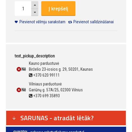
Į krepšelį
Pievienot vēlmju sarakstam
Pievienot salīdzināšanai
text_pickup_description
Kauno parduotuvė
Nē
Birželio 23-iosios g. 29, 50201, Kaunas
+370 620 99111
Vilniaus parduotuvė
Nē
Gariūnų g. 57A/25, 02300 Vilnius
+370 699 35893
SARUNAS - atradāt lētāk?