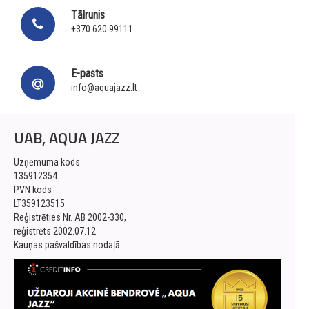
Tālrunis
+370 620 99111
E-pasts
info@aquajazz.lt
UAB, AQUA JAZZ
Uzņēmuma kods
135912354
PVN kods
LT359123515
Reģistrēties Nr. AB 2002-330,
reģistrēts 2002.07.12
Kauņas pašvaldības nodaļā