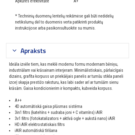
Apkures efektivitāte
A+
* Techninių duomenų lentelių reikšmėse gali būti nedidelių
netikslumų dėl to duomenis verta patikrinti produktų
instrukcijose arba pasikonsultuokite su mumis.
Apraksts
Ideāla izvēle tiem, kas meklē modernu formu modernam bēniņu,
industriālam vai krāsainam interjeram. Minimālistiskais, pārlaicīgais
dizains, grafīta korpuss un priekšējais panelis ar tumšu stikla paneli
izceļ skapja prestižo raksturu, kas labi sader arī ar tumšām sienu
krāsām. Gaisa kondicionierim ir kompakts, kubveida korpuss.
A++
4D automātiskā gaisa plūsmas sistēma
3in1 filtrs (katehīns + sudraba joni + C vitamīns) iAIR
3v1 filtrs (fotokatalizators + aktīvā ogle + aukstā nano) iAIR
HD iAIR elektrostatiskais filtrs
iAIR automātiskā tīrīšana