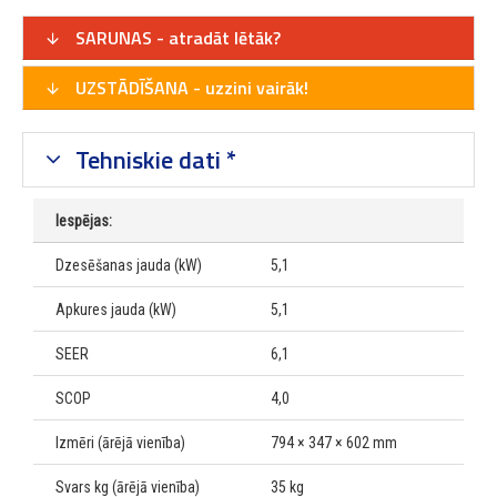
SARUNAS - atradāt lētāk?
UZSTĀDĪŠANA - uzzini vairāk!
Tehniskie dati *
Iespējas:
Dzesēšanas jauda (kW)
5,1
Apkures jauda (kW)
5,1
SEER
6,1
SCOP
4,0
Izmēri (ārējā vienība)
794 × 347 × 602 mm
Svars kg (ārējā vienība)
35 kg