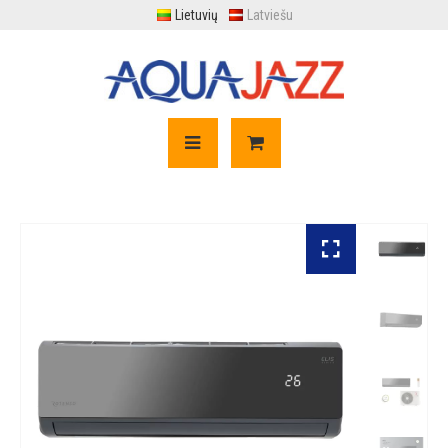
Lietuvių
Latviešu