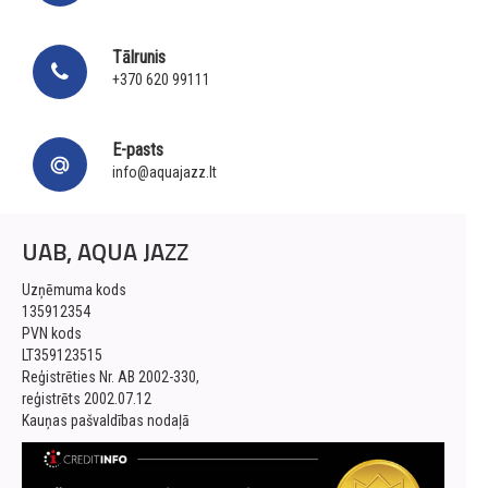
Tālrunis
+370 620 99111
E-pasts
info@aquajazz.lt
UAB, AQUA JAZZ
Uzņēmuma kods
135912354
PVN kods
LT359123515
Reģistrēties Nr. AB 2002-330,
reģistrēts 2002.07.12
Kauņas pašvaldības nodaļā