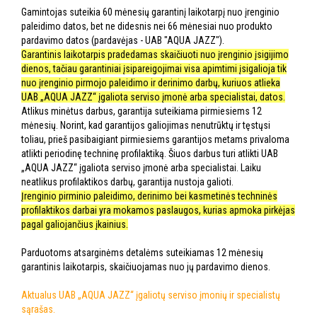
Gamintojas suteikia 60 mėnesių garantinį laikotarpį nuo įrenginio
paleidimo datos, bet ne didesnis nei 66 mėnesiai nuo produkto
pardavimo datos (pardavėjas - UAB "AQUA JAZZ").
Garantinis laikotarpis pradedamas skaičiuoti nuo įrenginio įsigijimo
dienos, tačiau garantiniai įsipareigojimai visa apimtimi įsigalioja tik
nuo įrenginio pirmojo paleidimo ir derinimo darbų, kuriuos atlieka
UAB „AQUA JAZZ“ įgaliota serviso įmonė arba specialistai, datos.
Atlikus minėtus darbus, garantija suteikiama pirmiesiems 12
mėnesių. Norint, kad garantijos galiojimas nenutrūktų ir tęstųsi
toliau, prieš pasibaigiant pirmiesiems garantijos metams privaloma
atlikti periodinę techninę profilaktiką. Šiuos darbus turi atlikti UAB
„AQUA JAZZ“ įgaliota serviso įmonė arba specialistai. Laiku
neatlikus profilaktikos darbų, garantija nustoja galioti.
Įrenginio pirminio paleidimo, derinimo bei kasmetinės techninės
profilaktikos darbai yra mokamos paslaugos, kurias apmoka pirkėjas
pagal galiojančius įkainius.
Parduotoms atsarginėms detalėms suteikiamas 12 mėnesių
garantinis laikotarpis, skaičiuojamas nuo jų pardavimo dienos.
Aktualus UAB „AQUA JAZZ“ įgaliotų serviso įmonių ir specialistų
sąrašas.