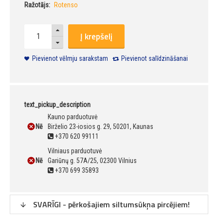
Ražotājs:
Rotenso
Į krepšelį
Pievienot vēlmju sarakstam
Pievienot salīdzināšanai
text_pickup_description
Kauno parduotuvė
Nē
Birželio 23-iosios g. 29, 50201, Kaunas
+370 620 99111
Vilniaus parduotuvė
Nē
Gariūnų g. 57A/25, 02300 Vilnius
+370 699 35893
SVARĪGI - pērkošajiem siltumsūkņa pircējiem!