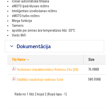
iClean automātiskā tīrīšana
eMOTO īpaši klusais režīms
Inteliģentais izsekošanas režīms
eMOTO turbo režīms
Miega funkcija
Taimeris
apsilde pie zemas āra temperatūras līdz -20°C
Vieds WiFi
Dokumentācija
File Name
Size
76.08KB
Techninės charakteristikos Rotenso Elis (EN)
580.05KB
Valdiklio naudotojo vadovas Gote
Rāda no 1 līdz 2 kopā 2 (Kopā lapu - 1)