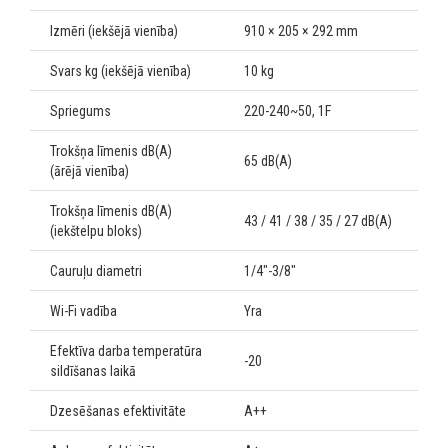
Izmēri (iekšējā vienība)
910 × 205 × 292 mm
Svars kg (iekšējā vienība)
10 kg
Spriegums
220-240~50, 1F
Trokšņa līmenis dB(A)
65 dB(A)
(ārējā vienība)
Trokšņa līmenis dB(A)
43 / 41 / 38 / 35 / 27 dB(A)
(iekštelpu bloks)
Cauruļu diametri
1/4"-3/8"
Wi-Fi vadība
Yra
Efektīva darba temperatūra
-20
sildīšanas laikā
Dzesēšanas efektivitāte
A++