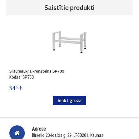
Saistītie produkti
Siltumsūkņa kronšteins SP700
Kodas: SP700
54
€
00
Ielikt grozā
Adrese
Birželio 23-iosios g. 29, LT-50201, Kaunas