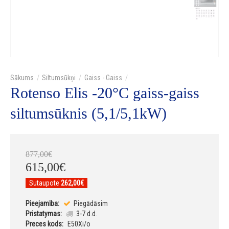
Siltumsūkņi
Gaiss - Gaiss
Rotenso Elis -20°C gaiss-gaiss
siltumsūknis (5,1/5,1kW)
877
,
00
€
615
,
00
€
Sutaupote
262,00€
Pieejamība:
Piegādāsim
Pristatymas:
3-7 d.d.
Preces kods:
E50Xi/o