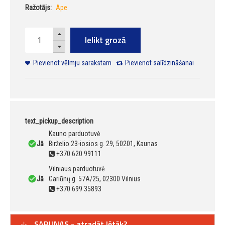
Ražotājs:
Ape
Ielikt grozā
Pievienot vēlmju sarakstam
Pievienot salīdzināšanai
text_pickup_description
Kauno parduotuvė
Jā
Birželio 23-iosios g. 29, 50201, Kaunas
+370 620 99111
Vilniaus parduotuvė
Jā
Gariūnų g. 57A/25, 02300 Vilnius
+370 699 35893
SARUNAS - atradāt lētāk?