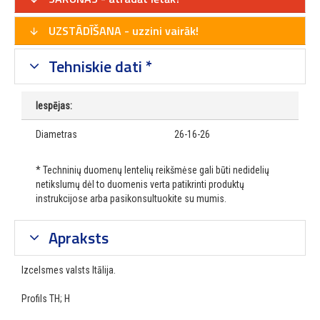
UZSTĀDĪŠANA - uzzini vairāk!
Tehniskie dati *
Iespējas:
Diametras
26-16-26
* Techninių duomenų lentelių reikšmėse gali būti nedidelių
netikslumų dėl to duomenis verta patikrinti produktų
instrukcijose arba pasikonsultuokite su mumis.
Apraksts
Izcelsmes valsts Itālija.
Profils TH; H