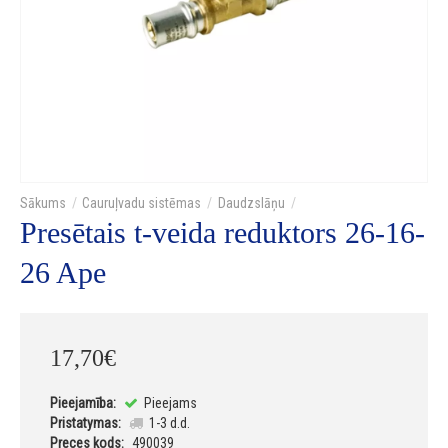
Cauruļvadu sistēmas
Daudzslāņu
Presētais t-veida reduktors 26-16-
26 Ape
17
,
70
€
Pieejamība:
Pieejams
Pristatymas:
1-3 d.d.
Preces kods:
490039