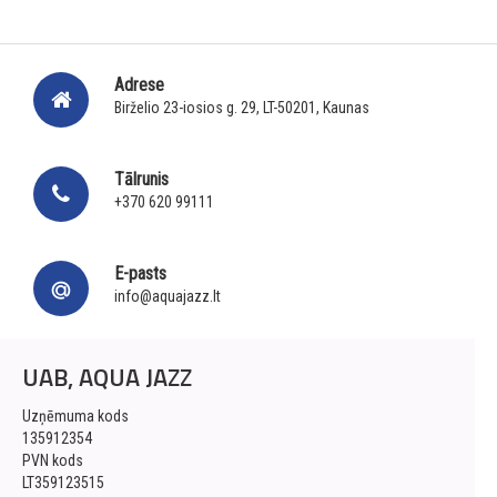
Adrese
Birželio 23-iosios g. 29, LT-50201, Kaunas
Tālrunis
+370 620 99111
E-pasts
info@aquajazz.lt
UAB, AQUA JAZZ
Uzņēmuma kods
135912354
PVN kods
LT359123515