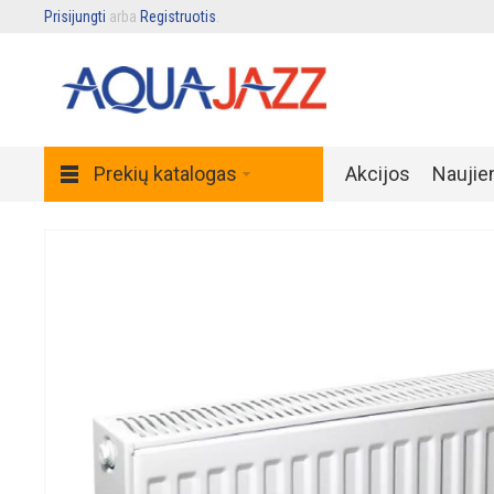
Prisijungti
arba
Registruotis
.
Prekių katalogas
Akcijos
Naujie