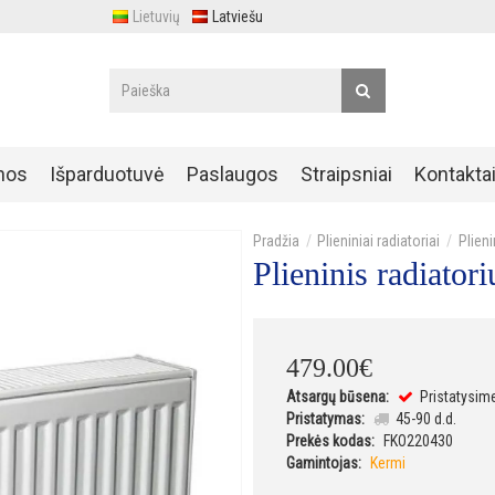
Lietuvių
Latviešu
nos
Išparduotuvė
Paslaugos
Straipsniai
Kontakta
Plieniniai radiatoriai
Plien
Plieninis radiat
479
.
00
€
Atsargų būsena:
Pristatysim
Pristatymas:
45-90 d.d.
Prekės kodas:
FKO220430
Gamintojas:
Kermi