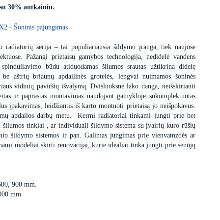
 su 30% antkainiu.
X2 - Šoninis pajungimas
 radiatorių serija – tai populiariausia šildymo įranga, tiek naujose
ektuose. Pažangi prietaisų gamybos technologija, nedidelė vandens
 spinduliavimo būdu atiduodamas šilumos srautas užtikrina didelę
s be aštrių briaunų apdailinės grotelės, lengvai nuimamos šoninės
iaus vidinių paviršių išvalymą. Dvisluoksnė lako danga, neišskirianti
itas ir paprastas montavimas naudojant gamykloje sukomplektuotas
us įpakavimas, leidžiantis iš karto montuoti prietaisą jo neišpokavus.
dimų apdailos darbų metu. Kermi radiatoriai tinkami jungti prie bet
i šilumos tinklai , ar individuali šildymo sistema su įvairių kuro rūšių
minio šildymo sistemos ir pan. Galimas jungimas prie vienvamzdės ar
i modeliai skirti renovacijai, kurie idealiai tinka jungti prie senūjų
 600, 900 mm.
3000 mm.