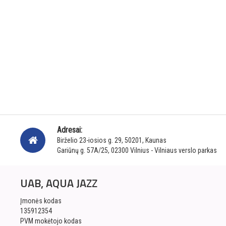
Adresai:
Birželio 23-iosios g. 29, 50201, Kaunas
Gariūnų g. 57A/25, 02300 Vilnius - Vilniaus verslo parkas
UAB, AQUA JAZZ
Įmonės kodas
135912354
PVM mokėtojo kodas