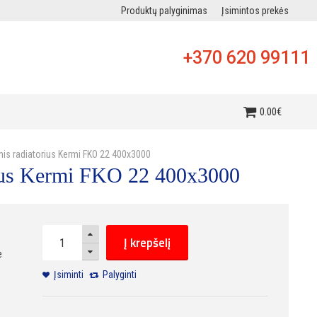
Produktų palyginimas
Įsimintos prekės
+370 620 99111
i
0
.
00
€
inis radiatorius Kermi FKO 22 400x3000
orius Kermi FKO 22 400x3000
Į krepšelį
e
Įsiminti
Palyginti