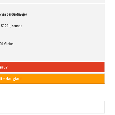
kė yra parduotuvėje)
9, 50201, Kaunas
00 Vilnius
iau?
te daugiau!