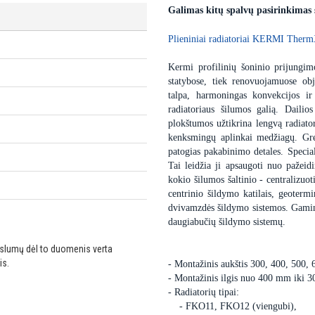
Galimas kitų spalvų pasirinkimas
Plieniniai radiatoriai KERMI Therm
Kermi profilinių šoninio prijungimo
statybose, tiek renovuojamuose obj
talpa, harmoningas konvekcijos ir
radiatoriaus šilumos galią. Dailio
plokštumos užtikrina lengvą radiator
kenksmingų aplinkai medžiagų. Gre
patogias pakabinimo detales. Special
Tai leidžia ji apsaugoti nuo pažei
kokio šilumos šaltinio - centralizuot
centrinio šildymo katilais, geoter
dvivamzdės šildymo sistemos. Gaminam
daugiabučių šildymo sistemų.
ikslumų dėl to duomenis verta
is.
- Montažinis aukštis 300, 400, 500,
- Montažinis ilgis nuo 400 mm iki 
- Radiatorių tipai:
- FKO11, FKO12 (viengubi),