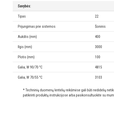
Savybės:
Tipas
22
Prijungimas prie sistemos
Šoninis
Aukštis (mm)
400
Ilgis (mm)
3000
Plotis (mm)
100
Galia, W 90/70 °C
4815
Galia, W 70/55 °C
3103
* Techninių duomenų lentelių reikšmėse gali būti nedidelių net
patikrinti produktų instrukcijose arba pasikonsultuokite su mum