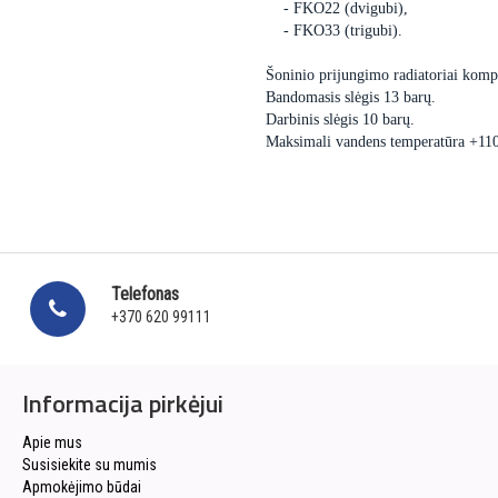
- FKO22 (dvigubi),
- FKO33 (trigubi).
Šoninio prijungimo radiatoriai kompl
Bandomasis slėgis 13 barų.
Darbinis slėgis 10 barų.
Maksimali vandens temperatūra +11
Telefonas
+370 620 99111
Informacija pirkėjui
Apie mus
Susisiekite su mumis
Apmokėjimo būdai