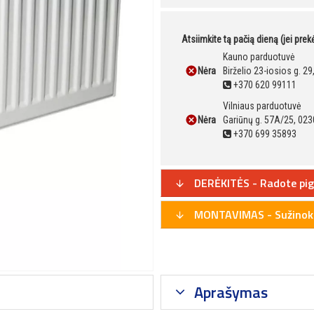
Atsiimkite tą pačią dieną (jei pre
Kauno parduotuvė
Nėra
Birželio 23-iosios g. 2
+370 620 99111
Vilniaus parduotuvė
Nėra
Gariūnų g. 57A/25, 023
+370 699 35893
DERĖKITĖS - Radote pig
MONTAVIMAS - Sužinoki
Aprašymas