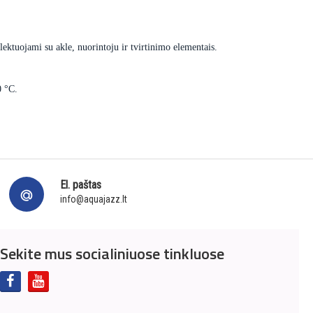
ektuojami su akle, nuorintoju ir tvirtinimo elementais.
0 °C.
El. paštas
info@aquajazz.lt
Sekite mus socialiniuose tinkluose