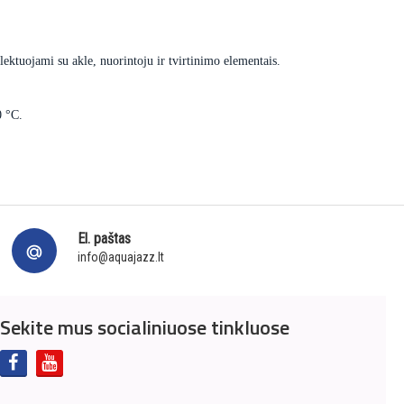
ektuojami su akle, nuorintoju ir tvirtinimo elementais.
0 °C.
El. paštas
info@aquajazz.lt
Sekite mus socialiniuose tinkluose