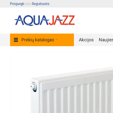
Prisijungti
arba
Registruotis
.
Prekių katalogas
Akcijos
Naujie