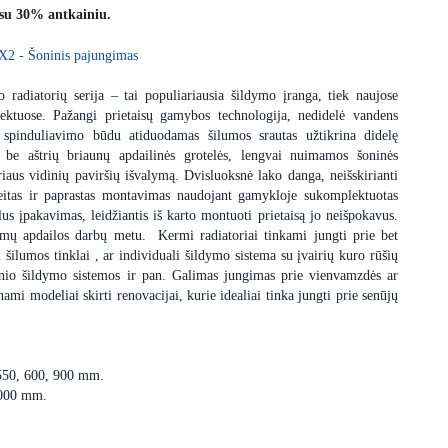
 su 30% antkainiu.
X2 - Šoninis pajungimas
 radiatorių serija – tai populiariausia šildymo įranga, tiek naujose
ektuose. Pažangi prietaisų gamybos technologija, nedidelė vandens
 spinduliavimo būdu atiduodamas šilumos srautas užtikrina didelę
s be aštrių briaunų apdailinės grotelės, lengvai nuimamos šoninės
iaus vidinių paviršių išvalymą. Dvisluoksnė lako danga, neišskirianti
itas ir paprastas montavimas naudojant gamykloje sukomplektuotas
us įpakavimas, leidžiantis iš karto montuoti prietaisą jo neišpokavus.
dimų apdailos darbų metu. Kermi radiatoriai tinkami jungti prie bet
i šilumos tinklai , ar individuali šildymo sistema su įvairių kuro rūšių
minio šildymo sistemos ir pan. Galimas jungimas prie vienvamzdės ar
i modeliai skirti renovacijai, kurie idealiai tinka jungti prie senūjų
 550, 600, 900 mm.
3000 mm.