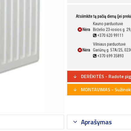
Atsiimkite tą pačią dieną (jei pre
Kauno parduotuvė
Nėra
Birželio 23-iosios g. 2
+370 620 99111
Vilniaus parduotuvė
Nėra
Gariūnų g. 57A/25, 023
+370 699 35893
DERĖKITĖS - Radote pig
MONTAVIMAS - Sužinoki
Aprašymas