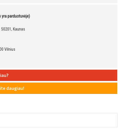
kė yra parduotuvėje)
9, 50201, Kaunas
00 Vilnius
iau?
te daugiau!