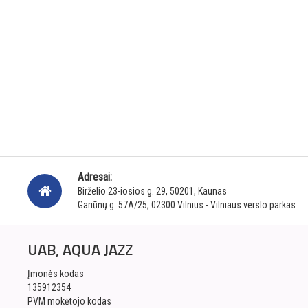
Adresai:
Birželio 23-iosios g. 29, 50201, Kaunas
Gariūnų g. 57A/25, 02300 Vilnius - Vilniaus verslo parkas
UAB, AQUA JAZZ
Įmonės kodas
135912354
PVM mokėtojo kodas