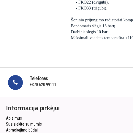
- FKO22 (dvigubi),
- FKO33 (trigubi).
Šoninio prijungimo radiatoriai kompl
Bandomasis slėgis 13 barų.
Darbinis slėgis 10 barų.
Maksimali vandens temperatūra +11
Telefonas
+370 620 99111
Informacija pirkėjui
Apie mus
Susisiekite su mumis
Apmokėjimo būdai