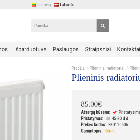
Lietuvių
Latviešu
nos
Išparduotuvė
Paslaugos
Straipsniai
Kontakta
Plieniniai radiatoriai
Plien
Plieninis radiat
85
.
00
€
Atsargų būsena:
Pristatysim
Pristatymas:
45-90 d.d.
Prekės kodas:
FKO110505
Gamintojas:
Kermi