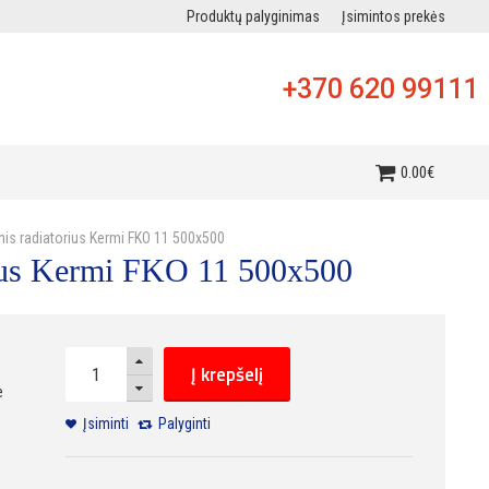
Produktų palyginimas
Įsimintos prekės
+370 620 99111
i
0
.
00
€
inis radiatorius Kermi FKO 11 500x500
orius Kermi FKO 11 500x500
Į krepšelį
e
Įsiminti
Palyginti