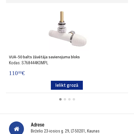
VUA-50 balts žāvētāja savienojuma bloks
V
Kodas: S768444KOMPL
K
110
€
3
00
Ielikt grozā
Adrese
Birželio 23-iosios g. 29, LT-50201, Kaunas