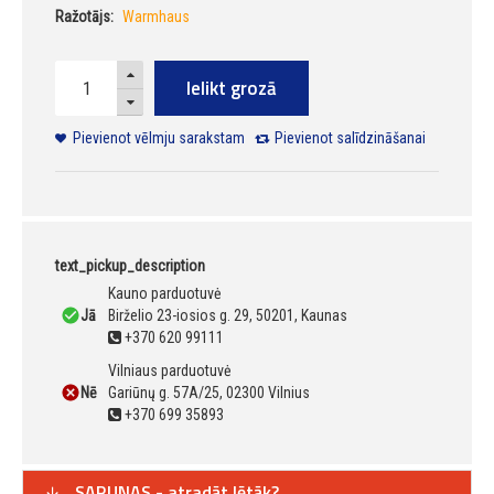
Ražotājs:
Warmhaus
Ielikt grozā
Pievienot vēlmju sarakstam
Pievienot salīdzināšanai
text_pickup_description
Kauno parduotuvė
Jā
Birželio 23-iosios g. 29, 50201, Kaunas
+370 620 99111
Vilniaus parduotuvė
Nē
Gariūnų g. 57A/25, 02300 Vilnius
+370 699 35893
SARUNAS - atradāt lētāk?