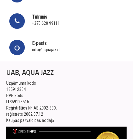
Tālrunis
+370 620 99111
E-pasts
info@aquajazz.lt
UAB, AQUA JAZZ
Uzņēmuma kods
135912354
PVN kods
LT359123515
Reģistrēties Nr. AB 2002-330,
reģistrēts 2002.07.12
Kauņas pašvaldības nodaļā