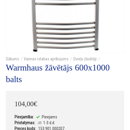
Vannas istabas aprīkojums
Dvieļu žāvētāji
Warmhaus žāvētājs 600x1000
balts
104
,
00
€
Pieejamība:
Pieejams
Pristatymas:
1-3 d.d.
Preces kods:
153.901.000207