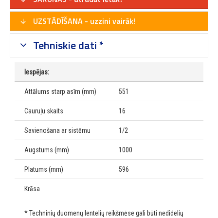
UZSTĀDĪŠANA - uzzini vairāk!
Tehniskie dati *
Iespējas:
Attālums starp asīm (mm)
551
Cauruļu skaits
16
Savienošana ar sistēmu
1/2
Augstums (mm)
1000
Platums (mm)
596
Krāsa
* Techninių duomenų lentelių reikšmėse gali būti nedidelių