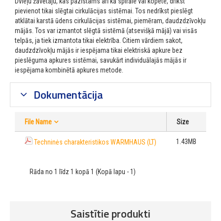
Dvieļu žāvētāju, kas pazīstams arī kā spirāle vai kopete, drīkst
pievienot tikai slēgtai cirkulācijas sistēmai. Tos nedrīkst pieslēgt
atklātai karstā ūdens cirkulācijas sistēmai, piemēram, daudzdzīvokļu
mājās. Tos var izmantot slēgtā sistēmā (atsevišķā mājā) vai visās
telpās, ja tiek izmantota tikai elektrība. Citiem vārdiem sakot,
daudzdzīvokļu mājās ir iespējama tikai elektriskā apkure bez
pieslēguma apkures sistēmai, savukārt individuālajās mājās ir
iespējama kombinētā apkures metode.
Dokumentācija
File Name
Size
1.43MB
Techninės charakteristikos WARMHAUS (LT)
Rāda no 1 līdz 1 kopā 1 (Kopā lapu - 1)
Saistītie produkti