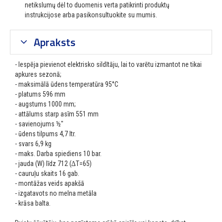
netikslumų dėl to duomenis verta patikrinti produktų
instrukcijose arba pasikonsultuokite su mumis.
Apraksts
- Iespēja pievienot elektrisko sildītāju, lai to varētu izmantot ne tikai
apkures sezonā;
- maksimālā ūdens temperatūra 95°C
- platums 596 mm
- augstums 1000 mm;
- attālums starp asīm 551 mm
- savienojums ½"
- ūdens tilpums 4,7 ltr.
- svars 6,9 kg
- maks. Darba spiediens 10 bar.
- jauda (W) līdz 712 (∆T=65)
- cauruļu skaits 16 gab.
- montāžas veids apakšā
- izgatavots no melna metāla
- krāsa balta.