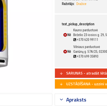
Ražotājs:
Dražice
text_pickup_description
Kauno parduotuvė
Nē
Birželio 23-iosios g. 29,
+370 620 99111
Vilniaus parduotuvė
Nē
Gariūnų g. 57A/25, 02300
+370 699 35893
SARUNAS - atradāt lētā
UZSTĀDĪŠANA - uzzini v
Apraksts