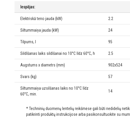
Iespējas:
Elektriskā teno jauda (kW)
2.2
Siltummaiņa jauda (kW)
24
Tilpums, l
95
Sildīšanas laiks sildīšanai no 10°C līdz 60°C, h
2.5
Augstums x diametrs (mm)
902x524
Svars (kg)
57
Siltummaiņa uzsilšanas laiks no 10°C līdz
14
60°C, min.
* Techninių duomenų lentelių reikšmėse gali būti nedidelių net
patikrinti produktų instrukcijose arba pasikonsultuokite su mum