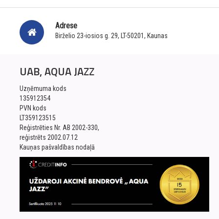
Adrese
Birželio 23-iosios g. 29, LT-50201, Kaunas
UAB, AQUA JAZZ
Uzņēmuma kods
135912354
PVN kods
LT359123515
Reģistrēties Nr. AB 2002-330,
reģistrēts 2002.07.12
Kauņas pašvaldības nodaļā