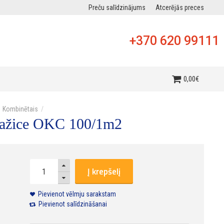
Preču salīdzinājums
Atcerējās preces
+370 620 99111
0
,
00
€
Kombinētais
Dražice OKC 100/1m2
Į krepšelį
Pievienot vēlmju sarakstam
Pievienot salīdzināšanai