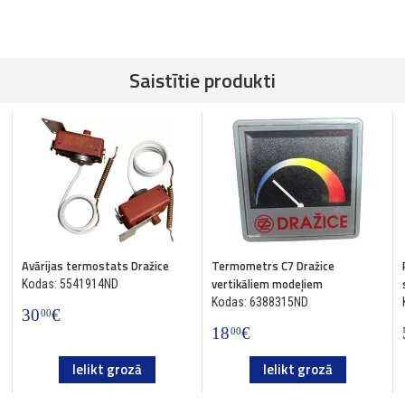
Saistītie produkti
Avārijas termostats Dražice
Termometrs C7 Dražice
vertikāliem modeļiem
Kodas: 5541914ND
Kodas: 6388315ND
30
€
00
18
€
00
Ielikt grozā
Ielikt grozā