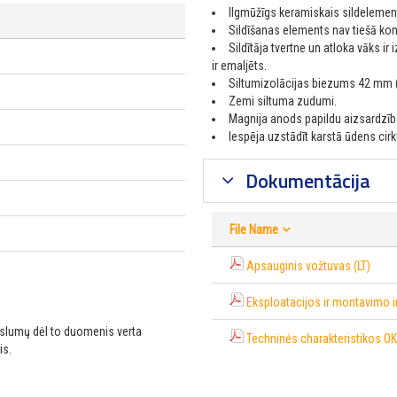
Ilgmūžīgs keramiskais sildelemen
Sildīšanas elements nav tiešā kon
Sildītāja tvertne un atloka vāks ir
ir emaljēts.
Siltumizolācijas biezums 42 mm (
Zemi siltuma zudumi.
Magnija anods papildu aizsardzība
Iespēja uzstādīt karstā ūdens cirk
Dokumentācija
File Name
Apsauginis vožtuvas (LT)
Eksploatacijos ir montavimo i
ikslumų dėl to duomenis verta
Techninės charakteristikos OK
is.