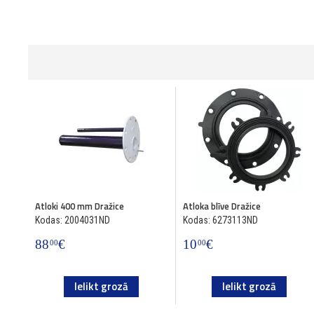
Atloki 400 mm Dražice
Atloka blīve Dražice
Kodas: 2004031ND
Kodas: 6273113ND
88
€
10
€
00
00
Ielikt grozā
Ielikt grozā