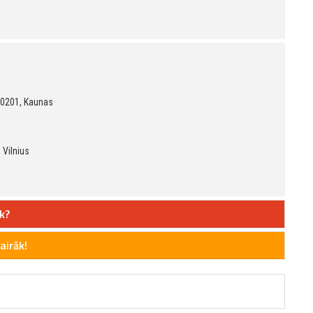
 50201, Kaunas
 Vilnius
k?
airāk!