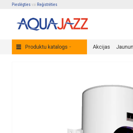
Pieslēgties
vai
Reģistrēties
.
Produktu katalogs
Akcijas
Jaunu