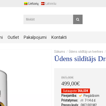
Lietuvių
Latviešu
mi
Outlet
Pakalpojumi
Kontakti
Ūdens sildītāji un tvertnes
Ūdens sildītājs 
865
,
00
€
499
,
00
€
Sutaupote
366,00€
Pieejamība:
Piegādāsim
Pristatymas:
7-14 d.d.
Preces kods:
OKC1001M2