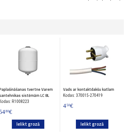
Paplašināšanas tvertne Varem
Vads ar kontaktdakšu katlam
santehnikas sistēmām LC 8L
Kodas: 370015-270419
Kodas: R1008223
4
€
50
54
€
80
Ielikt grozā
Ielikt grozā