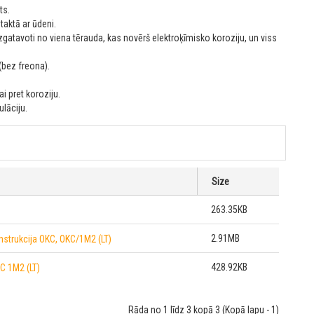
ts.
taktā ar ūdeni.
 izgatavoti no viena tērauda, kas novērš elektroķīmisko koroziju, un viss
bez freona).
i pret koroziju.
ulāciju.
Size
263.35KB
2.91MB
nstrukcija OKC, OKC/1M2 (LT)
428.92KB
C 1M2 (LT)
Rāda no 1 līdz 3 kopā 3 (Kopā lapu - 1)