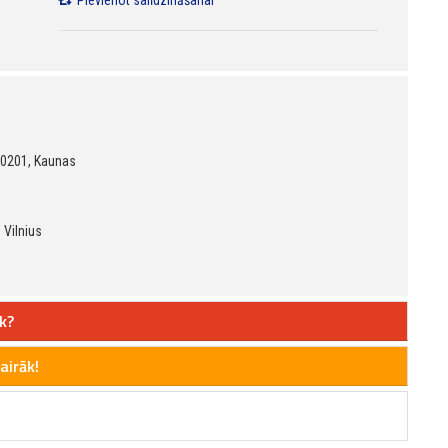
Pievienot salīdzināšanai
 50201, Kaunas
 Vilnius
k?
airāk!