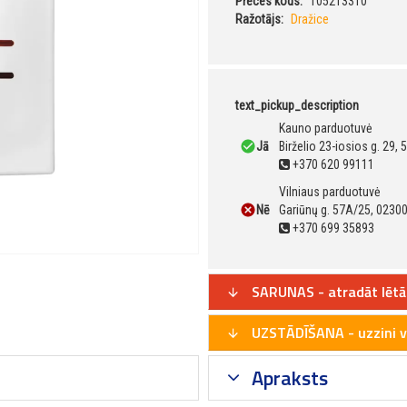
Preces kods:
105213310
Ražotājs:
Dražice
text_pickup_description
Kauno parduotuvė
Jā
Birželio 23-iosios g. 29,
+370 620 99111
Vilniaus parduotuvė
Nē
Gariūnų g. 57A/25, 02300
+370 699 35893
SARUNAS - atradāt lētā
UZSTĀDĪŠANA - uzzini v
Apraksts