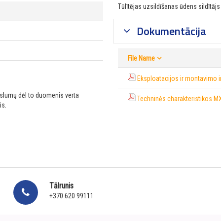
Tūlītējas uzsildīšanas ūdens sildītāj
Dokumentācija
File Name
Eksploatacijos ir montavimo in
ikslumų dėl to duomenis verta
Techninės charakteristikos MX
is.
Tālrunis
+370 620 99111