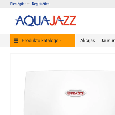
Pieslēgties
vai
Reģistrēties
.
Produktu katalogs
Akcijas
Jaunu