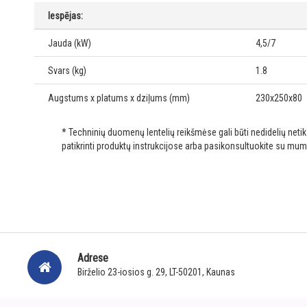
Iespējas:
Jauda (kW)
4,5/7
Svars (kg)
1.8
Augstums x platums x dziļums (mm)
230x250x80
* Techninių duomenų lentelių reikšmėse gali būti nedidelių net
patikrinti produktų instrukcijose arba pasikonsultuokite su mum
Adrese
Birželio 23-iosios g. 29, LT-50201, Kaunas