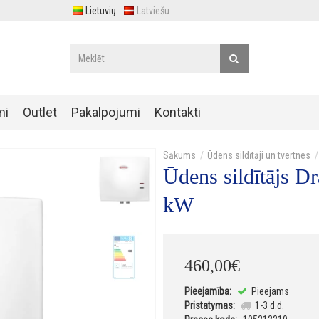
Lietuvių
Latviešu
mi
Outlet
Pakalpojumi
Kontakti
Ūdens sildītāji un tvertnes
Ūdens sildītājs D
kW
460
,
00
€
Pieejamība:
Pieejams
Pristatymas:
1-3 d.d.