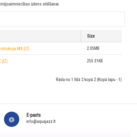
s mājsaimniecības ūdens sildīšanai.
Size
2.05MB
strukcija MX (LT)
255.31KB
 (LT)
Rāda no 1 līdz 2 kopā 2 (Kopā lapu - 1)
E-pasts
info@aquajazz.lt