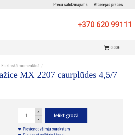
Preču salīdzinājums
Atcerējās preces
+370 620 99111
0
,
00
€
Elektriskā momentānā
ražice MX 2207 caurplūdes 4,5/7
Ielikt grozā
Pievienot vēlmju sarakstam