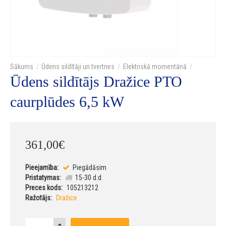
Ūdens sildītāji un tvertnes
Elektriskā momentānā
Ūdens sildītājs Dražice PTO
caurplūdes 6,5 kW
361
,
00
€
Pieejamība:
Piegādāsim
Pristatymas:
15-30 d.d.
Preces kods:
105213212
Ražotājs:
Dražice