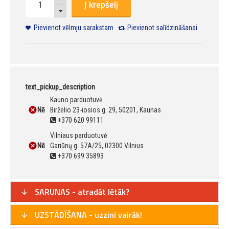
Į krepšelį
Pievienot vēlmju sarakstam
Pievienot salīdzināšanai
text_pickup_description
Kauno parduotuvė
Nē
Birželio 23-iosios g. 29, 50201, Kaunas
+370 620 99111
Vilniaus parduotuvė
Nē
Gariūnų g. 57A/25, 02300 Vilnius
+370 699 35893
SARUNAS - atradāt lētāk?
UZSTĀDĪŠANA - uzzini vairāk!