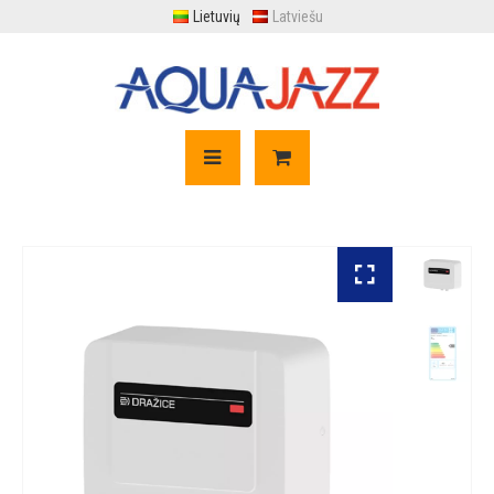
Lietuvių
Latviešu