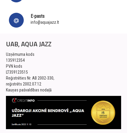
E-pasts
info@aquajazz.lt
UAB, AQUA JAZZ
Uzņēmuma kods
135912354
PVN kods
LT359123515
Reģistrēties Nr. AB 2002-330,
reģistrēts 2002.07.12
Kauņas pašvaldības nodaļā