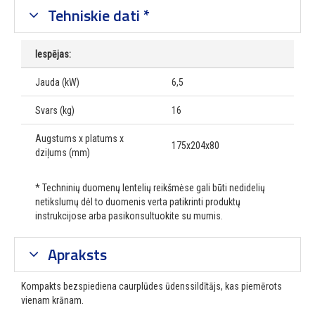
Tehniskie dati *
Iespējas:
Jauda (kW)
6,5
Svars (kg)
16
Augstums x platums x
175x204x80
dziļums (mm)
* Techninių duomenų lentelių reikšmėse gali būti nedidelių
netikslumų dėl to duomenis verta patikrinti produktų
instrukcijose arba pasikonsultuokite su mumis.
Apraksts
Kompakts bezspiediena caurplūdes ūdenssildītājs, kas piemērots
vienam krānam.