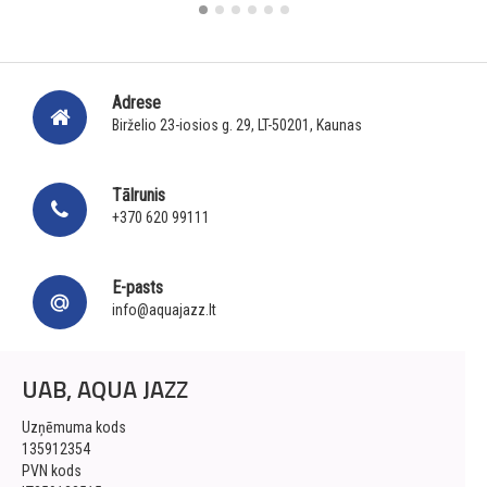
Adrese
Birželio 23-iosios g. 29, LT-50201, Kaunas
Tālrunis
+370 620 99111
E-pasts
info@aquajazz.lt
UAB, AQUA JAZZ
Uzņēmuma kods
135912354
PVN kods