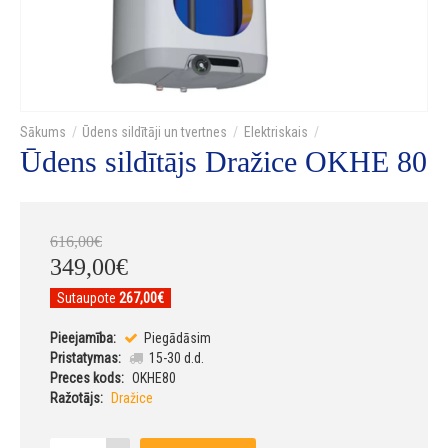
Ūdens sildītāji un tvertnes
Elektriskais
Ūdens sildītājs Dražice OKHE 80
616
,
00
€
349
,
00
€
Sutaupote
267,00€
Pieejamība:
Piegādāsim
Pristatymas:
15-30 d.d.
Preces kods:
OKHE80
Ražotājs:
Dražice