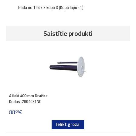
Rāda no 1 līdz 3 kopā 3 (Kopā lapu - 1)
Saistītie produkti
Atloki 400 mm Dražice
A
Kodas: 2004031ND
K
88
€
1
00
Ielikt grozā