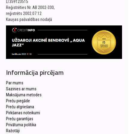
LT359123515
Reģistrēties Nr. AB 2002-330,
reģistrēts 2002.07.12
Kauņas pašvaldības nodaļā
Informācija pircējam
Par mums
Sazinies ar mums
Maksājuma metodes
Preču piegāde
Preču atgriešana
Pirkšanas noteikumi
Preču garantijas
Privātuma politika
Ražotāji