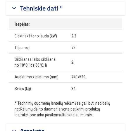
Tehniskie dati *
Iespējas:
Elektriskā teno jauda (kW)
2.2
Tilpums, l
75
Sildīšanas laiks sildīšanai
2
no 10°C līdz 60°C, h
Augstums x platums (mm)
740x520
Svars (kg)
34
* Techninių duomenų lentelių reikšmėse gali būti nedidelių
netikslumų dėl to duomenis verta patikrinti produktų
instrukcijose arba pasikonsultuokite su mumis.
Apraksts