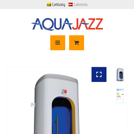
Lietuvių
Latviešu