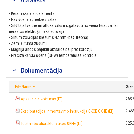
- Keramiskais sildelements
- Nav ūdens spriedzes salas
- Sildītāja tvertne un atloka vāks ir izgatavoti no viena tērauda, lai
nerastos elektroķīmiskā korozija.
- Siltumizolācijas biezums 42 mm (bez freona)
- Zemi siltuma zudumi
- Magnija anods papildu aizsardzībai pret koroziju
- Precīza karstā ūdens (DHW) temperatūras kontrole
Dokumentācija
File Name
Size
263.
Apsauginis vožtuvas (LT)
2.45
Eksploatacijos ir montavimo instrukcija OKCE OKHE (LT)
325.
Techninės charakteristikos OKHE (LT)