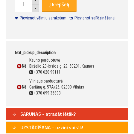
Į krepšelį
Pievienot vēlmju sarakstam
Pievienot salīdzināšanai
text_pickup_description
Kauno parduotuvė
Nē
Birželio 23-iosios g. 29, 50201, Kaunas
+370 620 99111
Vilniaus parduotuvė
Nē
Gariūnų g. 57A/25, 02300 Vilnius
+370 699 35893
SARUNAS - atradāt lētāk?
UZSTĀDĪŠANA - uzzini vairāk!