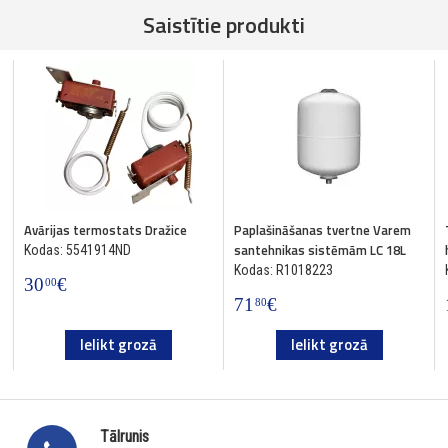
Saistītie produkti
Avārijas termostats Dražice
Paplašināšanas tvertne Varem
santehnikas sistēmām LC 18L
Kodas: 5541914ND
Kodas: R1018223
30
€
00
71
€
80
Ielikt grozā
Ielikt grozā
Tālrunis