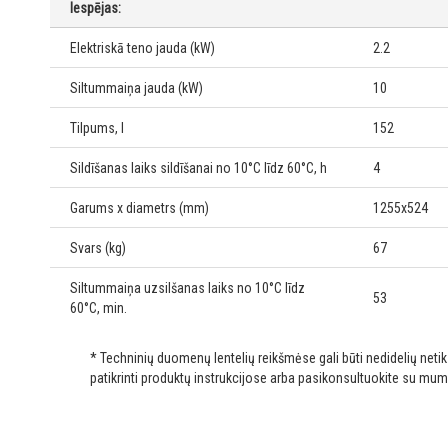
Iespējas:
Elektriskā teno jauda (kW)
2.2
Siltummaiņa jauda (kW)
10
Tilpums, l
152
Sildīšanas laiks sildīšanai no 10°C līdz 60°C, h
4
Garums x diametrs (mm)
1255x524
Svars (kg)
67
Siltummaiņa uzsilšanas laiks no 10°C līdz
53
60°C, min.
* Techninių duomenų lentelių reikšmėse gali būti nedidelių net
patikrinti produktų instrukcijose arba pasikonsultuokite su mum