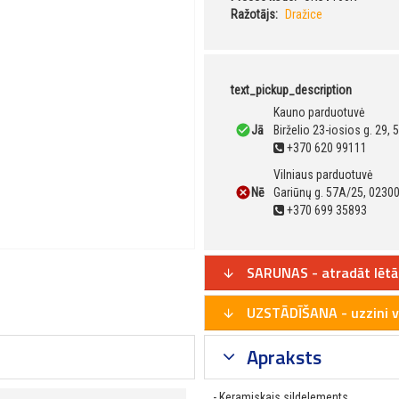
Ražotājs:
Dražice
text_pickup_description
Kauno parduotuvė
Jā
Birželio 23-iosios g. 29,
+370 620 99111
Vilniaus parduotuvė
Nē
Gariūnų g. 57A/25, 02300
+370 699 35893
SARUNAS - atradāt lētā
UZSTĀDĪŠANA - uzzini v
Apraksts
- Keramiskais sildelements