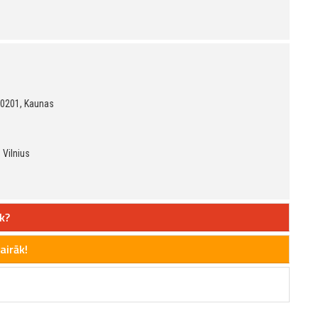
 50201, Kaunas
 Vilnius
k?
airāk!