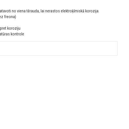
zgatavoti no viena tērauda, lai nerastos elektroķīmiskā korozija.
ez freona)
pret koroziju
atūras kontrole