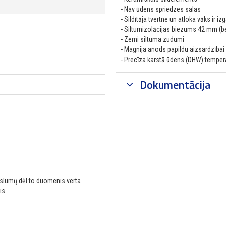
- Nav ūdens spriedzes salas
- Sildītāja tvertne un atloka vāks ir i
- Siltumizolācijas biezums 42 mm (b
- Zemi siltuma zudumi
- Magnija anods papildu aizsardzībai 
- Precīza karstā ūdens (DHW) temper
Dokumentācija
ikslumų dėl to duomenis verta
is.