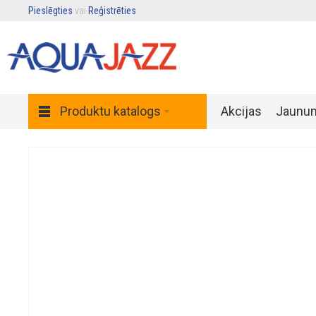
Pieslēgties
vai
Reģistrēties
.
Produktu katalogs
Akcijas
Jaunu