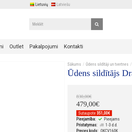
Lietuvių
Latviešu
mi
Outlet
Pakalpojumi
Kontakti
Ūdens sildītāji un tvertnes
Ūdens sildītājs D
830
,
00
€
479
,
00
€
Sutaupote
351,00€
Pieejamība:
Pieejams
Pristatymas:
1-3 d.d.
Preces kods:
OKCV160K