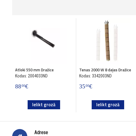
Atloki 550 mm Dražice
Tenas 2000 W 8 daļas Dražice
Kodas: 2004033ND
Kodas: 3342003ND
88
€
35
€
00
00
Ielikt grozā
Ielikt grozā
Adrese