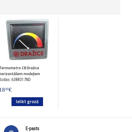
Termometrs C8 Dražice
horizontāliem modeļiem
Kodas: 6388317ND
18
€
00
Ielikt grozā
E-pasts