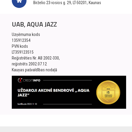
Birželio 23-iosios g. 29, LT-50201, Kaunas
UAB, AQUA JAZZ
Uzņēmuma kods
135912354
PVN kods
LT359123515
Reģistrēties Nr. AB 2002-330,
reģistrēts 2002.07.12
Kauņas pašvaldības nodaļā