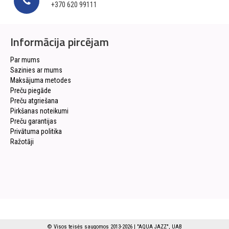
+370 620 99111
Informācija pircējam
Par mums
Sazinies ar mums
Maksājuma metodes
Preču piegāde
Preču atgriešana
Pirkšanas noteikumi
Preču garantijas
Privātuma politika
Ražotāji
© Visos teisės saugomos 2013-2026 | "AQUA JAZZ", UAB