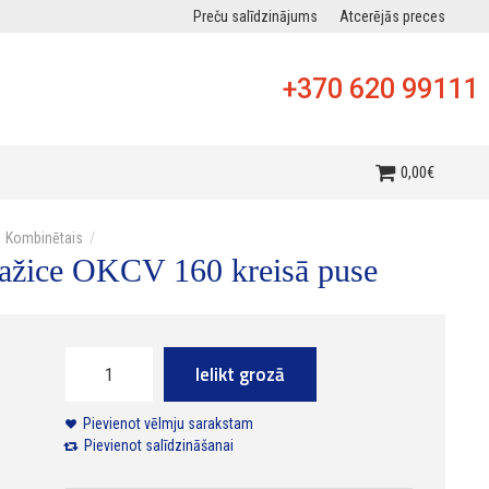
Preču salīdzinājums
Atcerējās preces
+370 620 99111
0
,
00
€
Kombinētais
ražice OKCV 160 kreisā puse
Ielikt grozā
Pievienot vēlmju sarakstam
Pievienot salīdzināšanai