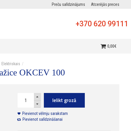
Preču salīdzinājums
Atcerējās preces
+370 620 99111
0
,
00
€
Elektriskais
Dražice OKCEV 100
Ielikt grozā
Pievienot vēlmju sarakstam
Pievienot salīdzināšanai