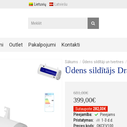
Lietuvių
Latviešu
mi
Outlet
Pakalpojumi
Kontakti
Ūdens sildītāji un tvertnes
Ūdens sildītājs 
681
,
00
€
399
,
00
€
Sutaupote
282,00€
Pieejamība:
Pieejams
Pristatymas:
1-3 d.d.
Preces kods:
OKCEV100