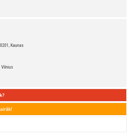
 50201, Kaunas
 Vilnius
k?
airāk!