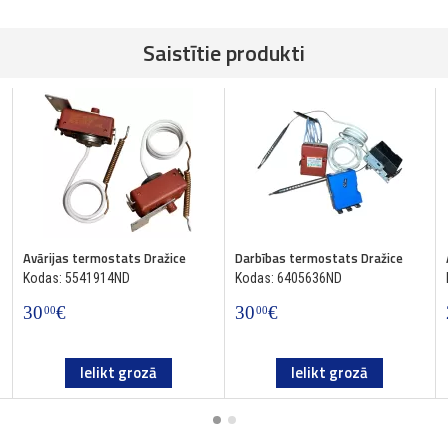
Saistītie produkti
Avārijas termostats Dražice
Darbības termostats Dražice
Kodas: 5541914ND
Kodas: 6405636ND
30
€
30
€
00
00
Ielikt grozā
Ielikt grozā