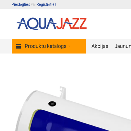
Pieslēgties
vai
Reģistrēties
.
Produktu katalogs
Akcijas
Jaunu