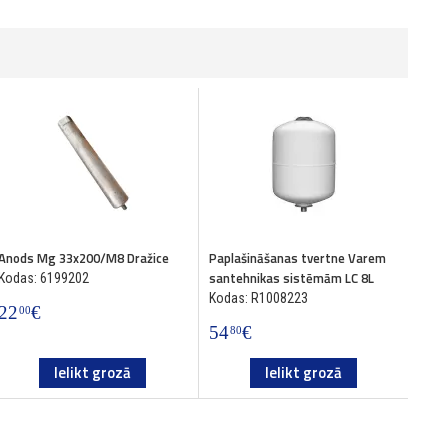
Anods Mg 33x200/M8 Dražice
Paplašināšanas tvertne Varem
Term
santehnikas sistēmām LC 8L
hori
Kodas: 6199202
Kodas: R1008223
Koda
22
€
00
54
€
18
80
0
Ielikt grozā
Ielikt grozā