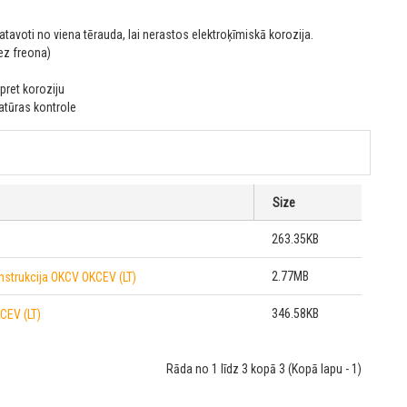
zgatavoti no viena tērauda, lai nerastos elektroķīmiskā korozija.
ez freona)
pret koroziju
atūras kontrole
Size
263.35KB
2.77MB
nstrukcija OKCV OKCEV (LT)
346.58KB
CEV (LT)
Rāda no 1 līdz 3 kopā 3 (Kopā lapu - 1)