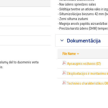
- Nav ūdens spriedzes salas
- Sildītāja tvertne un atloka vāks ir i
- Siltumizolācijas biezums 42 mm (b
- Zemi siltuma zudumi
- Magnija anods papildu aizsardzībai 
- Precīza karstā ūdens (DHW) temper
Dokumentācija
File Name
ikslumų dėl to duomenis verta
Apsauginis vožtuvas (LT)
is.
Eksploatacijos ir montavimo i
Techninės charakteristikos OK