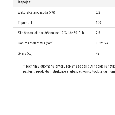
Iespējas:
Elektriskā teno jauda (kW)
2.2
Tilpums, l
100
Sildīšanas laiks sildīšanai no 10°C līdz 60°C, h
2.6
Garums x diametrs (mm)
902x524
Svars (kg)
42
* Techninių duomenų lentelių reikšmėse gali būti nedidelių net
patikrinti produktų instrukcijose arba pasikonsultuokite su mum