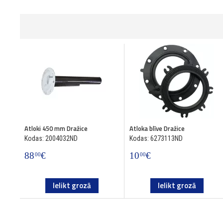
Atloki 450 mm Dražice
Atloka blīve Dražice
Kodas: 2004032ND
Kodas: 6273113ND
88
€
10
€
00
00
Ielikt grozā
Ielikt grozā