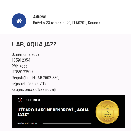
Adrese
Birželio 23-iosios g. 29, LT-50201, Kaunas
UAB, AQUA JAZZ
Uzņēmuma kods
135912354
PVN kods
LT359123515
Reģistrēties Nr. AB 2002-330,
reģistrēts 2002.07.12
Kauņas pašvaldības nodaļā