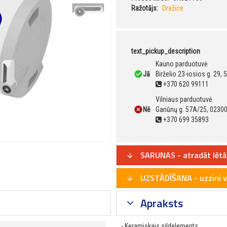
Ražotājs:
Dražice
text_pickup_description
Kauno parduotuvė
Jā
Birželio 23-iosios g. 29,
+370 620 99111
Vilniaus parduotuvė
Nē
Gariūnų g. 57A/25, 02300
+370 699 35893
SARUNAS - atradāt lētā
UZSTĀDĪŠANA - uzzini v
Apraksts
- Keramiskais sildelements