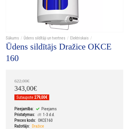
Ūdens sildītāji un tvertnes
Elektriskais
Ūdens sildītājs Dražice OKCE
160
622
,
00
€
343
,
00
€
Sutaupote
279,00€
Pieejamība:
Pieejams
Pristatymas:
1-3 d.d.
Preces kods:
OKCE160
Ražotājs:
Dražice