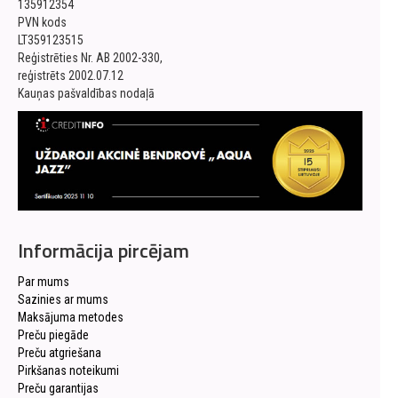
135912354
PVN kods
LT359123515
Reģistrēties Nr. AB 2002-330,
reģistrēts 2002.07.12
Kauņas pašvaldības nodaļā
Informācija pircējam
Par mums
Sazinies ar mums
Maksājuma metodes
Preču piegāde
Preču atgriešana
Pirkšanas noteikumi
Preču garantijas