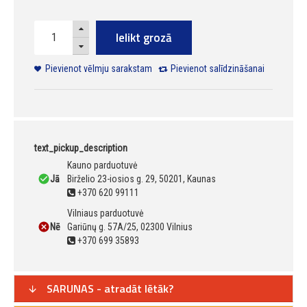
Ielikt grozā
Pievienot vēlmju sarakstam
Pievienot salīdzināšanai
text_pickup_description
Kauno parduotuvė
Jā
Birželio 23-iosios g. 29, 50201, Kaunas
+370 620 99111
Vilniaus parduotuvė
Nē
Gariūnų g. 57A/25, 02300 Vilnius
+370 699 35893
SARUNAS - atradāt lētāk?