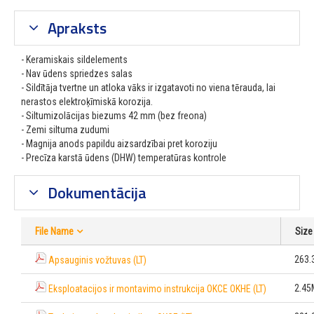
Apraksts
- Keramiskais sildelements
- Nav ūdens spriedzes salas
- Sildītāja tvertne un atloka vāks ir izgatavoti no viena tērauda, lai
nerastos elektroķīmiskā korozija.
- Siltumizolācijas biezums 42 mm (bez freona)
- Zemi siltuma zudumi
- Magnija anods papildu aizsardzībai pret koroziju
- Precīza karstā ūdens (DHW) temperatūras kontrole
Dokumentācija
File Name
Size
263.
Apsauginis vožtuvas (LT)
2.45
Eksploatacijos ir montavimo instrukcija OKCE OKHE (LT)