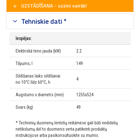
UZSTĀDĪŠANA - uzzini vairāk!
Tehniskie dati *
Iespējas:
Elektriskā teno jauda (kW)
2.2
Tilpums, l
149
Sildīšanas laiks sildīšanai
4
no 10°C līdz 60°C, h
Augstums x diametrs (mm)
1255x524
Svars (kg)
49
* Techninių duomenų lentelių reikšmėse gali būti nedidelių
netikslumų dėl to duomenis verta patikrinti produktų
instrukcijose arba pasikonsultuokite su mumis.