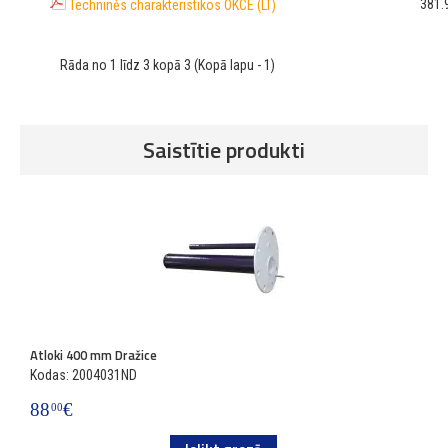
381.
Techninės charakteristikos OKCE (LT)
Rāda no 1 līdz 3 kopā 3 (Kopā lapu - 1)
Saistītie produkti
Atloki 400 mm Dražice
A
Kodas: 2004031ND
K
88
€
1
00