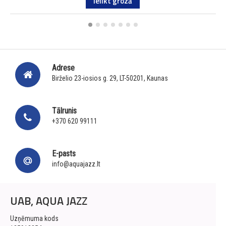
Ielikt grozā
Adrese
Birželio 23-iosios g. 29, LT-50201, Kaunas
Tālrunis
+370 620 99111
E-pasts
info@aquajazz.lt
UAB, AQUA JAZZ
Uzņēmuma kods