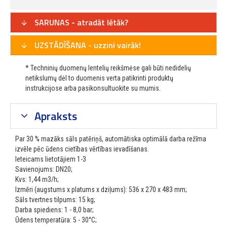
SARUNAS - atradāt lētāk?
UZSTĀDĪŠANA - uzzini vairāk!
* Techninių duomenų lentelių reikšmėse gali būti nedidelių
netikslumų dėl to duomenis verta patikrinti produktų
instrukcijose arba pasikonsultuokite su mumis.
Apraksts
Par 30 % mazāks sāls patēriņš, automātiska optimālā darba režīma
izvēle pēc ūdens cietības vērtības ievadīšanas.
Ieteicams lietotājiem 1-3
Savienojums: DN20;
Kvs: 1,44 m3/h;
Izmēri (augstums x platums x dziļums): 536 x 270 x 483 mm;
Sāls tvertnes tilpums: 15 kg;
Darba spiediens: 1 - 8,0 bar;
Ūdens temperatūra: 5 - 30°C;