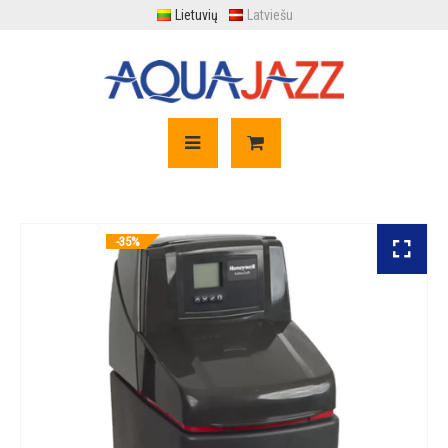
Lietuvių
Latviešu
-35%