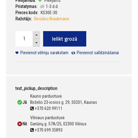
Pieejamība:
Pieejams
Pristatymas:
1-3 d.d.
Preces kods:
KS30E-30
Ražotājs:
Resideo Braukmann
Ielikt grozā
Pievienot vēlmju sarakstam
Pievienot salīdzināšanai
text_pickup_description
Kauno parduotuvė
Jā
Birželio 23-iosios g. 29, 50201, Kaunas
+370 620 99111
Vilniaus parduotuvė
Nē
Gariūnų g. 57A/25, 02300 Vilnius
+370 699 35893