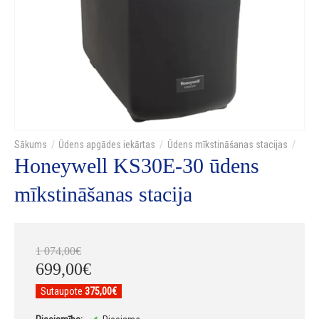
Ūdens apgādes iekārtas
Ūdens mīkstināšanas stacijas
Honeywell KS30E-30 ūdens
mīkstināšanas stacija
1 074
,
00
€
699
,
00
€
Sutaupote
375,00€