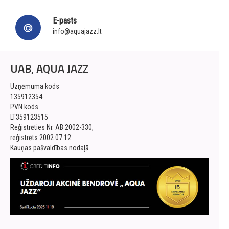
E-pasts
info@aquajazz.lt
UAB, AQUA JAZZ
Uzņēmuma kods
135912354
PVN kods
LT359123515
Reģistrēties Nr. AB 2002-330,
reģistrēts 2002.07.12
Kauņas pašvaldības nodaļā