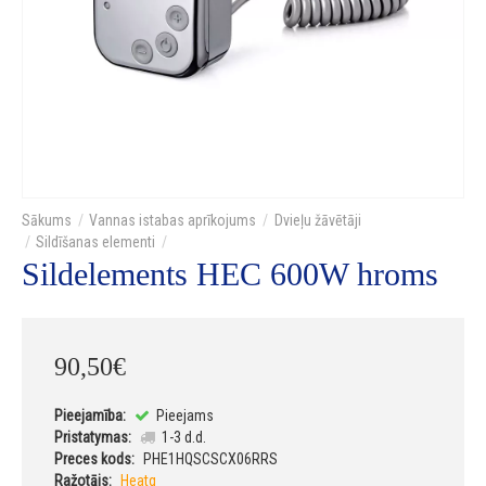
Vannas istabas aprīkojums
Dvieļu žāvētāji
Sildīšanas elementi
Sildelements HEC 600W hroms
90
,
50
€
Pieejamība:
Pieejams
Pristatymas:
1-3 d.d.
Preces kods:
PHE1HQSCSCX06RRS
Ražotājs:
Heatq