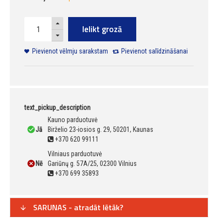
Ielikt grozā
Pievienot vēlmju sarakstam
Pievienot salīdzināšanai
text_pickup_description
Kauno parduotuvė
Jā
Birželio 23-iosios g. 29, 50201, Kaunas
+370 620 99111
Vilniaus parduotuvė
Nē
Gariūnų g. 57A/25, 02300 Vilnius
+370 699 35893
SARUNAS - atradāt lētāk?