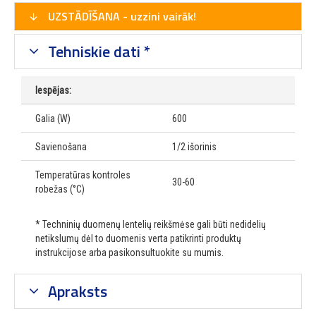
UZSTĀDĪŠANA - uzzini vairāk!
Tehniskie dati *
Iespējas:
Galia (W)
600
Savienošana
1/2 išorinis
Temperatūras kontroles
30-60
robežas (°C)
* Techninių duomenų lentelių reikšmėse gali būti nedidelių
netikslumų dėl to duomenis verta patikrinti produktų
instrukcijose arba pasikonsultuokite su mumis.
Apraksts