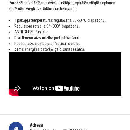
Paredzēts uzstādīšanai dvieļu turētājos, spirālēs slēgtās apkures
sistēmās. Viegli uzstādāms un lietojams.
4 pakāpju temperatūras regulēšana 30-60 °C diapazonā.
Regulatora rotācija 0° - 330° diapazonā.
ANTIFREEZE funkcija.
Divu līmeņu aizsardzība pret pārkaršanu.
Papildu aizsardzība pret "sausu" darbību.
Zems enerģijas patēriņš gaidīšanas režīmā.
Adrese