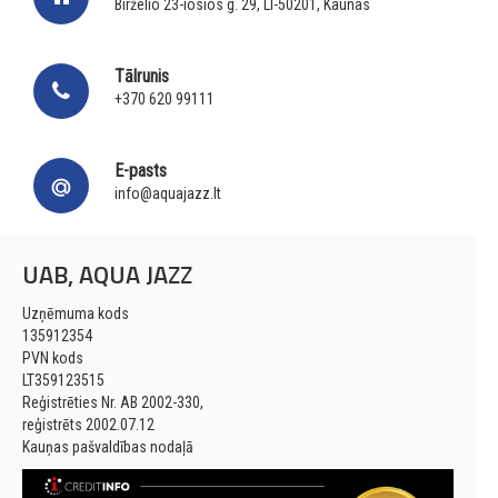
Birželio 23-iosios g. 29, LT-50201, Kaunas
Tālrunis
+370 620 99111
E-pasts
info@aquajazz.lt
UAB, AQUA JAZZ
Uzņēmuma kods
135912354
PVN kods
LT359123515
Reģistrēties Nr. AB 2002-330,
reģistrēts 2002.07.12
Kauņas pašvaldības nodaļā