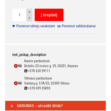
Į krepšelį
Pievienot vēlmju sarakstam
Pievienot salīdzināšanai
text_pickup_description
Kauno parduotuvė
Nē
Birželio 23-iosios g. 29, 50201, Kaunas
+370 620 99111
Vilniaus parduotuvė
Nē
Gariūnų g. 57A/25, 02300 Vilnius
+370 699 35893
SARUNAS - atradāt lētāk?