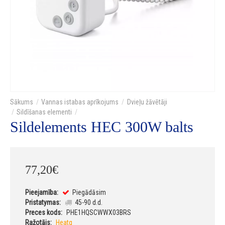
Vannas istabas aprīkojums
Dvieļu žāvētāji
Sildīšanas elementi
Sildelements HEC 300W balts
77
,
20
€
Pieejamība:
Piegādāsim
Pristatymas:
45-90 d.d.
Preces kods:
PHE1HQSCWWX03BRS
Ražotājs:
Heatq