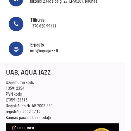
Birželio 23-iosios g. 29, LT-50201, Kaunas
Tālrunis
+370 620 99111
E-pasts
info@aquajazz.lt
UAB, AQUA JAZZ
Uzņēmuma kods
135912354
PVN kods
LT359123515
Reģistrēties Nr. AB 2002-330,
reģistrēts 2002.07.12
Kauņas pašvaldības nodaļā