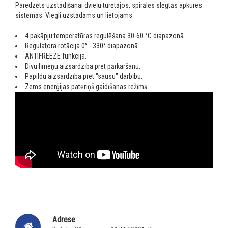
Paredzēts uzstādīšanai dvieļu turētājos, spirālēs slēgtās apkures
sistēmās. Viegli uzstādāms un lietojams.
4 pakāpju temperatūras regulēšana 30-60 °C diapazonā.
Regulatora rotācija 0° - 330° diapazonā.
ANTIFREEZE funkcija.
Divu līmeņu aizsardzība pret pārkaršanu.
Papildu aizsardzība pret "sausu" darbību.
Zems enerģijas patēriņš gaidīšanas režīmā.
Adrese