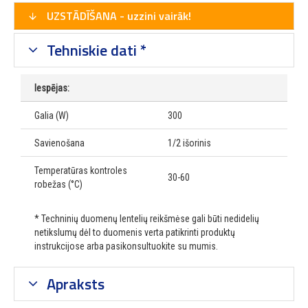
UZSTĀDĪŠANA - uzzini vairāk!
Tehniskie dati *
Iespējas:
Galia (W)
300
Savienošana
1/2 išorinis
Temperatūras kontroles
30-60
robežas (°C)
* Techninių duomenų lentelių reikšmėse gali būti nedidelių
netikslumų dėl to duomenis verta patikrinti produktų
instrukcijose arba pasikonsultuokite su mumis.
Apraksts