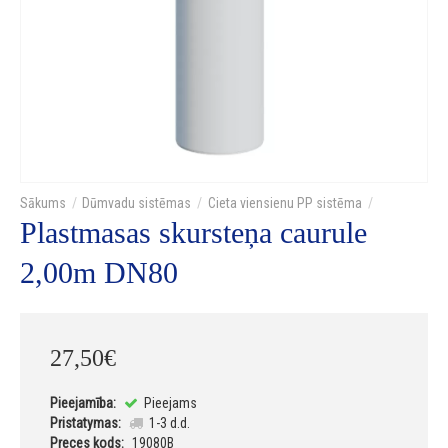
Dūmvadu sistēmas
Cieta viensienu PP sistēma
Plastmasas skursteņa caurule
2,00m DN80
27
,
50
€
Pieejamība:
Pieejams
Pristatymas:
1-3 d.d.
Preces kods:
19080B