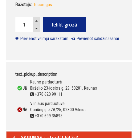
Ražotājs:
Ricomgas
Ielikt grozā
Pievienot vēlmju sarakstam
Pievienot salīdzināšanai
text_pickup_description
Kauno parduotuvė
Jā
Birželio 23-iosios g. 29, 50201, Kaunas
+370 620 99111
Vilniaus parduotuvė
Nē
Gariūnų g. 57A/25, 02300 Vilnius
+370 699 35893
SARUNAS - atradāt lētāk?