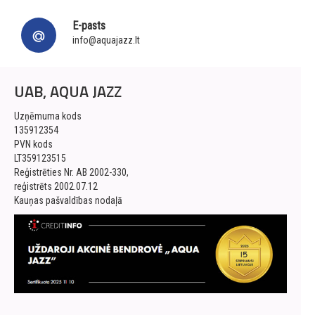
E-pasts
info@aquajazz.lt
UAB, AQUA JAZZ
Uzņēmuma kods
135912354
PVN kods
LT359123515
Reģistrēties Nr. AB 2002-330,
reģistrēts 2002.07.12
Kauņas pašvaldības nodaļā