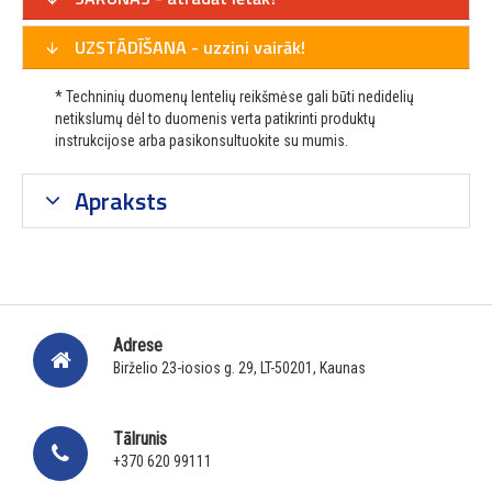
UZSTĀDĪŠANA - uzzini vairāk!
* Techninių duomenų lentelių reikšmėse gali būti nedidelių
netikslumų dėl to duomenis verta patikrinti produktų
instrukcijose arba pasikonsultuokite su mumis.
Apraksts
Adrese
Birželio 23-iosios g. 29, LT-50201, Kaunas
Tālrunis
+370 620 99111