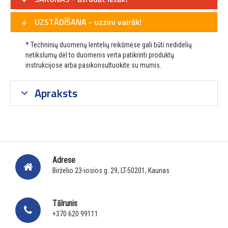
UZSTĀDĪŠANA - uzzini vairāk!
* Techninių duomenų lentelių reikšmėse gali būti nedidelių
netikslumų dėl to duomenis verta patikrinti produktų
instrukcijose arba pasikonsultuokite su mumis.
Apraksts
Adrese
Birželio 23-iosios g. 29, LT-50201, Kaunas
Tālrunis
+370 620 99111