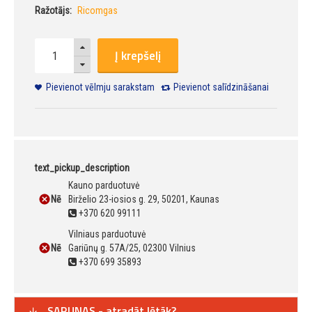
Ražotājs:
Ricomgas
Į krepšelį
Pievienot vēlmju sarakstam
Pievienot salīdzināšanai
text_pickup_description
Kauno parduotuvė
Nē
Birželio 23-iosios g. 29, 50201, Kaunas
+370 620 99111
Vilniaus parduotuvė
Nē
Gariūnų g. 57A/25, 02300 Vilnius
+370 699 35893
SARUNAS - atradāt lētāk?