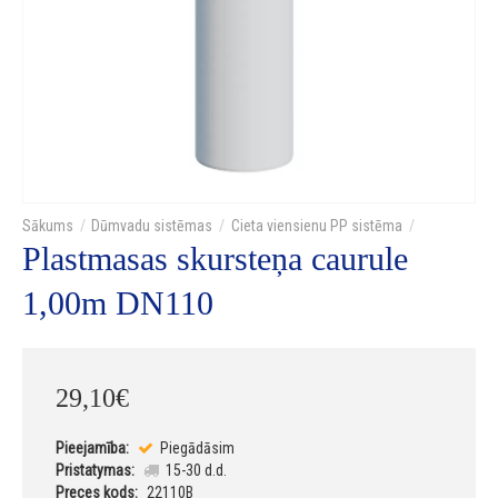
Dūmvadu sistēmas
Cieta viensienu PP sistēma
Plastmasas skursteņa caurule
1,00m DN110
29
,
10
€
Pieejamība:
Piegādāsim
Pristatymas:
15-30 d.d.
Preces kods:
22110B