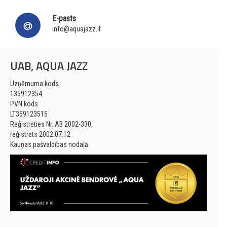
E-pasts
info@aquajazz.lt
UAB, AQUA JAZZ
Uzņēmuma kods
135912354
PVN kods
LT359123515
Reģistrēties Nr. AB 2002-330,
reģistrēts 2002.07.12
Kauņas pašvaldības nodaļā