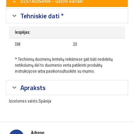
UZSTĀDĪŠANA - uzzini vairāk!
Tehniskie dati *
Iespējas:
DM
20
* Techninių duomenų lentelių reikšmėse gali būti nedidelių
netikslumų dėl to duomenis verta patikrinti produktų
instrukcijose arba pasikonsultuokite su mumis.
Apraksts
Izcelsmes valsts Spānija
Adrese