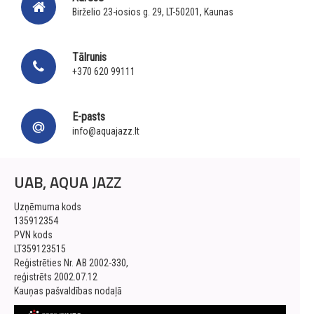
Birželio 23-iosios g. 29, LT-50201, Kaunas
Tālrunis
+370 620 99111
E-pasts
info@aquajazz.lt
UAB, AQUA JAZZ
Uzņēmuma kods
135912354
PVN kods
LT359123515
Reģistrēties Nr. AB 2002-330,
reģistrēts 2002.07.12
Kauņas pašvaldības nodaļā