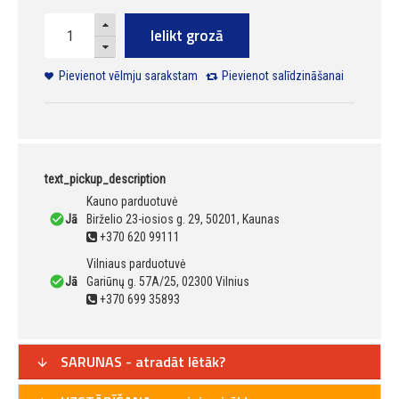
Ielikt grozā
Pievienot vēlmju sarakstam
Pievienot salīdzināšanai
text_pickup_description
Kauno parduotuvė
Jā
Birželio 23-iosios g. 29, 50201, Kaunas
+370 620 99111
Vilniaus parduotuvė
Jā
Gariūnų g. 57A/25, 02300 Vilnius
+370 699 35893
SARUNAS - atradāt lētāk?