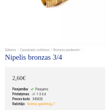
Cauruļvadu sistēmas
Bronzas piederumi
Nipelis bronzas 3/4
2
,
60
€
Pieejamība:
Pieejams
Pristatymas:
1-3 d.d.
Preces kods:
343020
Ražotājs:
Keletas gamintojų 7