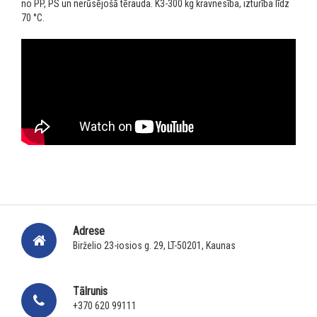
no PP, PS un nerūsējošā tērauda.
K3-300 kg kravnesība, izturība līdz
70 °C.
Adrese
Birželio 23-iosios g. 29, LT-50201, Kaunas
Tālrunis
+370 620 99111