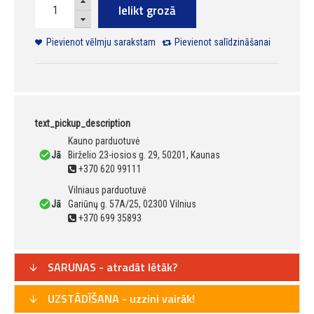
Ielikt grozā
Pievienot vēlmju sarakstam
Pievienot salīdzināšanai
text_pickup_description
Kauno parduotuvė
Jā
Birželio 23-iosios g. 29, 50201, Kaunas
+370 620 99111
Vilniaus parduotuvė
Jā
Gariūnų g. 57A/25, 02300 Vilnius
+370 699 35893
SARUNAS - atradāt lētāk?
UZSTĀDĪŠANA - uzzini vairāk!