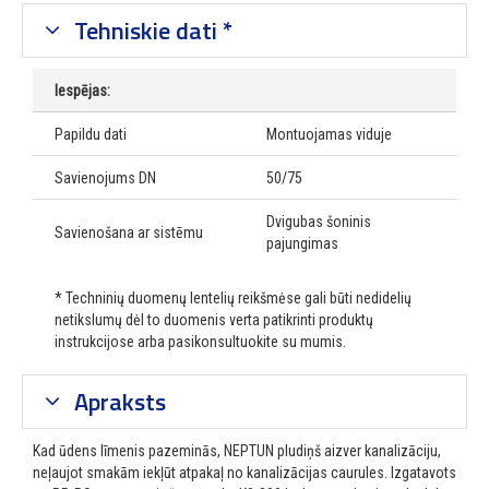
Tehniskie dati *
Iespējas:
Papildu dati
Montuojamas viduje
Savienojums DN
50/75
Dvigubas šoninis
Savienošana ar sistēmu
pajungimas
* Techninių duomenų lentelių reikšmėse gali būti nedidelių
netikslumų dėl to duomenis verta patikrinti produktų
instrukcijose arba pasikonsultuokite su mumis.
Apraksts
Kad ūdens līmenis pazeminās, NEPTUN pludiņš aizver kanalizāciju,
neļaujot smakām iekļūt atpakaļ no kanalizācijas caurules.
Izgatavots