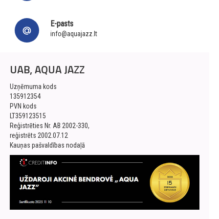
E-pasts
info@aquajazz.lt
UAB, AQUA JAZZ
Uzņēmuma kods
135912354
PVN kods
LT359123515
Reģistrēties Nr. AB 2002-330,
reģistrēts 2002.07.12
Kauņas pašvaldības nodaļā