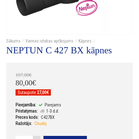
Vannas istabas aprīkojums
Kāpnes
NEPTUN C 427 BX kāpnes
107
,
00
€
80
,
00
€
Sutaupote
27,00€
Pieejamība:
Pieejams
Pristatymas:
1-3 d.d.
Preces kods:
C427BX
Ražotājs:
Chudej