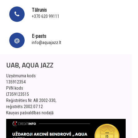
Tālrunis
+370 620 99111
E-pasts
info@aquajazz.lt
UAB, AQUA JAZZ
Uzņēmuma kods
135912354
PVN kods
LT359123515
Reģistrēties Nr. AB 2002-330,
reģistrēts 2002.07.12
Kauņas pašvaldības nodaļā