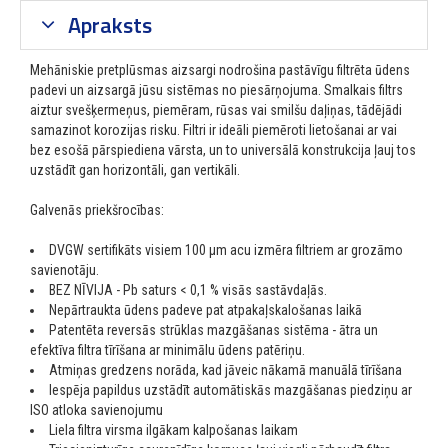
Apraksts
Mehāniskie pretplūsmas aizsargi nodrošina pastāvīgu filtrēta ūdens
padevi un aizsargā jūsu sistēmas no piesārņojuma. Smalkais filtrs
aiztur svešķermeņus, piemēram, rūsas vai smilšu daļiņas, tādējādi
samazinot korozijas risku. Filtri ir ideāli piemēroti lietošanai ar vai
bez esošā pārspiediena vārsta, un to universālā konstrukcija ļauj tos
uzstādīt gan horizontāli, gan vertikāli.
Galvenās priekšrocības:
DVGW sertifikāts visiem 100 μm acu izmēra filtriem ar grozāmo
savienotāju.
BEZ NĪVIJA - Pb saturs < 0,1 % visās sastāvdaļās.
Nepārtraukta ūdens padeve pat atpakaļskalošanas laikā
Patentēta reversās strūklas mazgāšanas sistēma - ātra un
efektīva filtra tīrīšana ar minimālu ūdens patēriņu.
Atmiņas gredzens norāda, kad jāveic nākamā manuālā tīrīšana
Iespēja papildus uzstādīt automātiskās mazgāšanas piedziņu ar
ISO atloka savienojumu
Liela filtra virsma ilgākam kalpošanas laikam