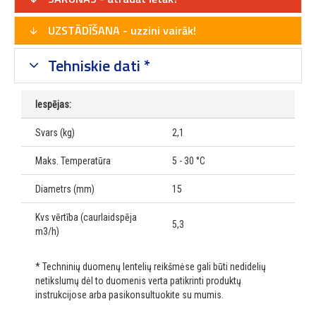
UZSTĀDĪŠANA - uzzini vairāk!
Tehniskie dati *
Iespējas:
Svars (kg)
2,1
Maks. Temperatūra
5 - 30 °C
Diametrs (mm)
15
Kvs vērtība (caurlaidspēja
5,3
m3/h)
* Techninių duomenų lentelių reikšmėse gali būti nedidelių
netikslumų dėl to duomenis verta patikrinti produktų
instrukcijose arba pasikonsultuokite su mumis.