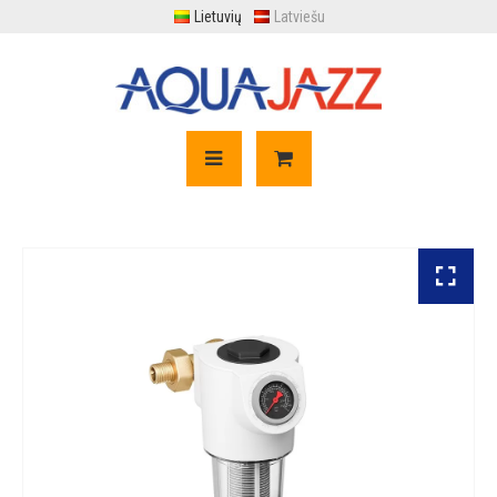
Lietuvių
Latviešu