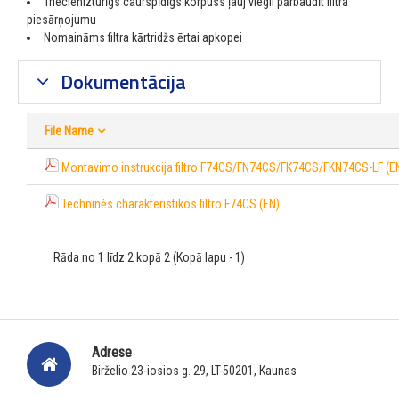
Triecienizturīgs caurspīdīgs korpuss ļauj viegli pārbaudīt filtra
piesārņojumu
Nomaināms filtra kārtridžs ērtai apkopei
Dokumentācija
File Name
Montavimo instrukcija filtro F74CS/FN74CS/FK74CS/FKN74CS-LF (E
Techninės charakteristikos filtro F74CS (EN)
Rāda no 1 līdz 2 kopā 2 (Kopā lapu - 1)
Adrese
Birželio 23-iosios g. 29, LT-50201, Kaunas