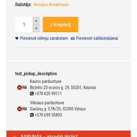
Ražotājs:
Resideo Braukmann
Į krepšelį
Pievienot vēlmju sarakstam
Pievienot salīdzināšanai
text_pickup_description
Kauno parduotuvė
Nē
Birželio 23-iosios g. 29, 50201, Kaunas
+370 620 99111
Vilniaus parduotuvė
Nē
Gariūnų g. 57A/25, 02300 Vilnius
+370 699 35893
SARUNAS - atradāt lētāk?