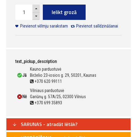
Ielikt grozā
Pievienot vēlmju sarakstam
Pievienot salīdzināšanai
text_pickup_description
Kauno parduotuvė
Jā
Birželio 23-iosios g. 29, 50201, Kaunas
+370 620 99111
Vilniaus parduotuvė
Nē
Gariūnų g. 57A/25, 02300 Vilnius
+370 699 35893
SARUNAS - atradāt lētāk?