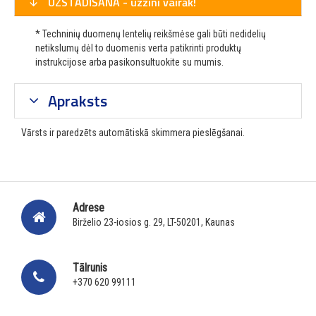
UZSTĀDĪŠANA - uzzini vairāk!
* Techninių duomenų lentelių reikšmėse gali būti nedidelių
netikslumų dėl to duomenis verta patikrinti produktų
instrukcijose arba pasikonsultuokite su mumis.
Apraksts
Vārsts ir paredzēts automātiskā skimmera pieslēgšanai.
Adrese
Birželio 23-iosios g. 29, LT-50201, Kaunas
Tālrunis
+370 620 99111