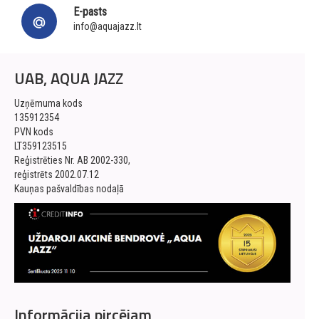
E-pasts
info@aquajazz.lt
UAB, AQUA JAZZ
Uzņēmuma kods
135912354
PVN kods
LT359123515
Reģistrēties Nr. AB 2002-330,
reģistrēts 2002.07.12
Kauņas pašvaldības nodaļā
Informācija pircējam