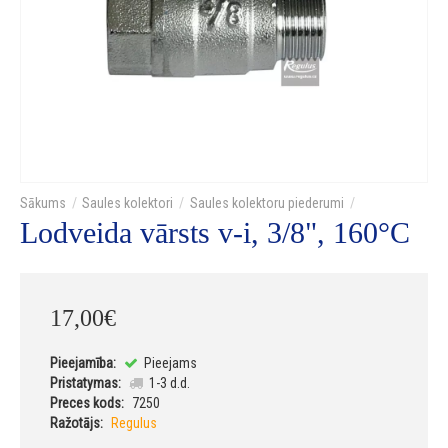
Saules kolektori
Saules kolektoru piederumi
Lodveida vārsts v-i, 3/8", 160°C
17
,
00
€
Pieejamība:
Pieejams
Pristatymas:
1-3 d.d.
Preces kods:
7250
Ražotājs:
Regulus