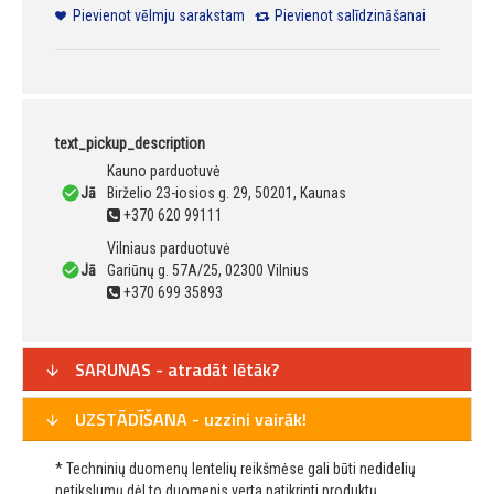
Pievienot vēlmju sarakstam
Pievienot salīdzināšanai
text_pickup_description
Kauno parduotuvė
Jā
Birželio 23-iosios g. 29, 50201, Kaunas
+370 620 99111
Vilniaus parduotuvė
Jā
Gariūnų g. 57A/25, 02300 Vilnius
+370 699 35893
SARUNAS - atradāt lētāk?
UZSTĀDĪŠANA - uzzini vairāk!
* Techninių duomenų lentelių reikšmėse gali būti nedidelių
netikslumų dėl to duomenis verta patikrinti produktų