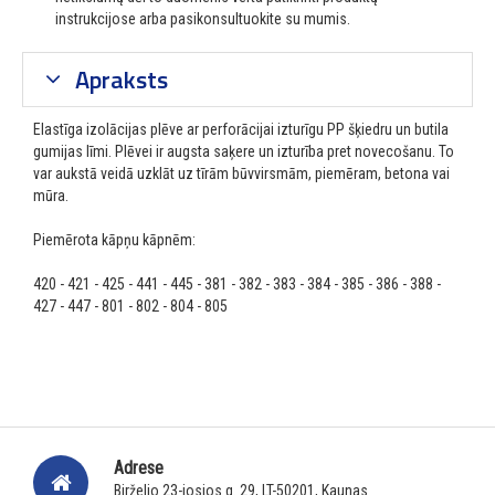
instrukcijose arba pasikonsultuokite su mumis.
Apraksts
Elastīga izolācijas plēve ar perforācijai izturīgu PP šķiedru un butila
gumijas līmi.
Plēvei ir augsta saķere un izturība pret novecošanu.
To
var aukstā veidā uzklāt uz tīrām būvvirsmām, piemēram, betona vai
mūra.
Piemērota kāpņu kāpnēm:
420 - 421 - 425 - 441 - 445 - 381 - 382 - 383
-
384 - 385 - 386 - 388 -
427 - 447 - 801 - 802
-
804 - 805
Adrese
Birželio 23-iosios g. 29, LT-50201, Kaunas