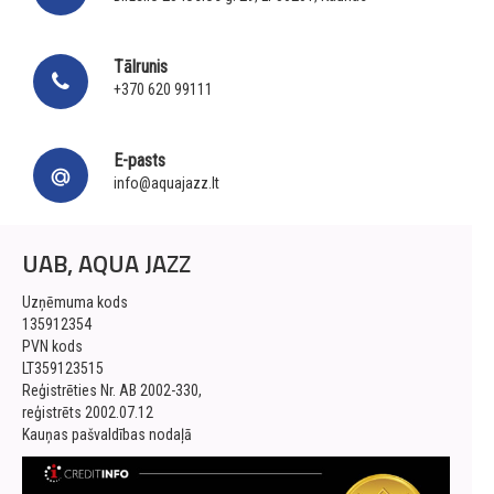
Tālrunis
+370 620 99111
E-pasts
info@aquajazz.lt
UAB, AQUA JAZZ
Uzņēmuma kods
135912354
PVN kods
LT359123515
Reģistrēties Nr. AB 2002-330,
reģistrēts 2002.07.12
Kauņas pašvaldības nodaļā