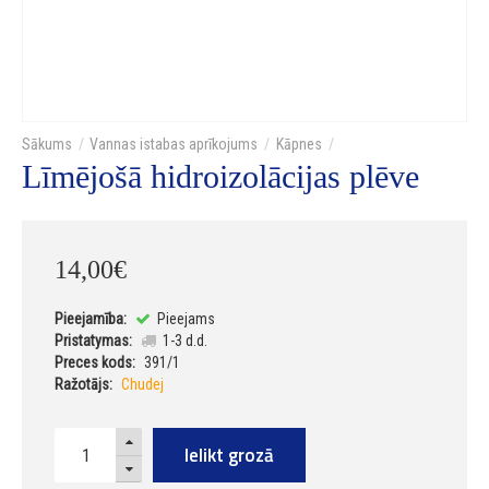
Vannas istabas aprīkojums
Kāpnes
Līmējošā hidroizolācijas plēve
14
,
00
€
Pieejamība:
Pieejams
Pristatymas:
1-3 d.d.
Preces kods:
391/1
Ražotājs:
Chudej
Ielikt grozā