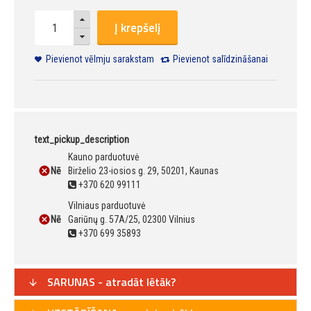
Į krepšelį
Pievienot vēlmju sarakstam
Pievienot salīdzināšanai
text_pickup_description
Kauno parduotuvė
Nē
Birželio 23-iosios g. 29, 50201, Kaunas
+370 620 99111
Vilniaus parduotuvė
Nē
Gariūnų g. 57A/25, 02300 Vilnius
+370 699 35893
SARUNAS - atradāt lētāk?