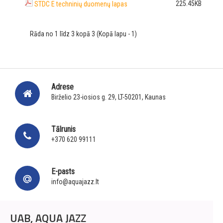
225.45KB
STDC E techninių duomenų lapas
Rāda no 1 līdz 3 kopā 3 (Kopā lapu - 1)
Adrese
Birželio 23-iosios g. 29, LT-50201, Kaunas
Tālrunis
+370 620 99111
E-pasts
info@aquajazz.lt
UAB, AQUA JAZZ