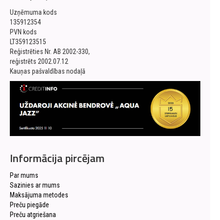
Uzņēmuma kods
135912354
PVN kods
LT359123515
Reģistrēties Nr. AB 2002-330,
reģistrēts 2002.07.12
Kauņas pašvaldības nodaļā
Informācija pircējam
Par mums
Sazinies ar mums
Maksājuma metodes
Preču piegāde
Preču atgriešana