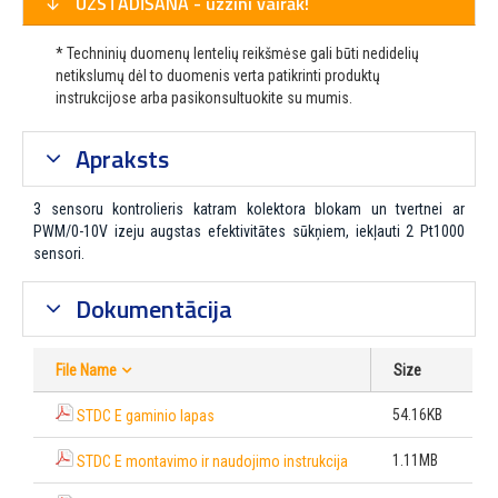
UZSTĀDĪŠANA - uzzini vairāk!
* Techninių duomenų lentelių reikšmėse gali būti nedidelių
netikslumų dėl to duomenis verta patikrinti produktų
instrukcijose arba pasikonsultuokite su mumis.
Apraksts
3 sensoru kontrolieris katram kolektora blokam un tvertnei ar
PWM/0-10V izeju augstas efektivitātes sūkņiem, iekļauti 2 Pt1000
sensori.
Dokumentācija
File Name
Size
54.16KB
STDC E gaminio lapas
1.11MB
STDC E montavimo ir naudojimo instrukcija