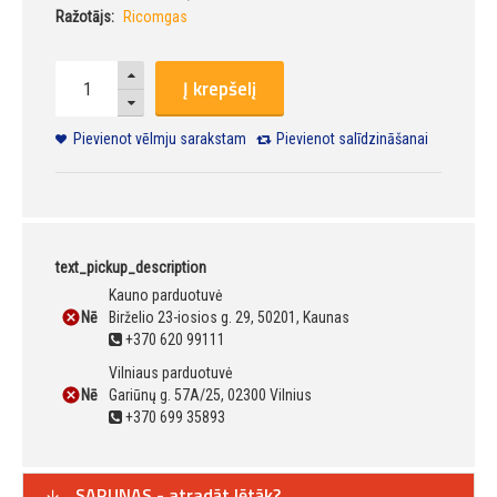
Ražotājs:
Ricomgas
Į krepšelį
Pievienot vēlmju sarakstam
Pievienot salīdzināšanai
text_pickup_description
Kauno parduotuvė
Nē
Birželio 23-iosios g. 29, 50201, Kaunas
+370 620 99111
Vilniaus parduotuvė
Nē
Gariūnų g. 57A/25, 02300 Vilnius
+370 699 35893
SARUNAS - atradāt lētāk?