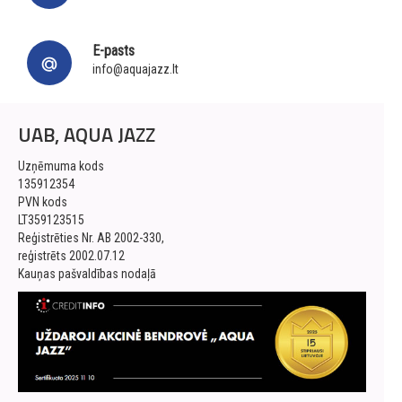
E-pasts
info@aquajazz.lt
UAB, AQUA JAZZ
Uzņēmuma kods
135912354
PVN kods
LT359123515
Reģistrēties Nr. AB 2002-330,
reģistrēts 2002.07.12
Kauņas pašvaldības nodaļā