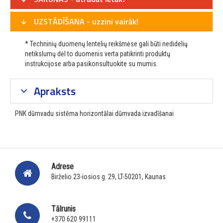
UZSTĀDĪŠANA - uzzini vairāk!
* Techninių duomenų lentelių reikšmėse gali būti nedidelių
netikslumų dėl to duomenis verta patikrinti produktų
instrukcijose arba pasikonsultuokite su mumis.
Apraksts
PNK dūmvadu sistēma horizontālai dūmvada izvadīšanai
Adrese
Birželio 23-iosios g. 29, LT-50201, Kaunas
Tālrunis
+370 620 99111