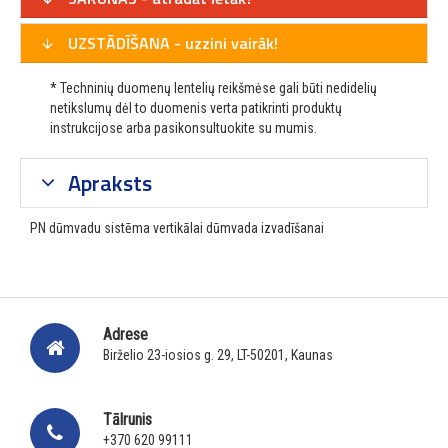
UZSTĀDĪŠANA - uzzini vairāk!
* Techninių duomenų lentelių reikšmėse gali būti nedidelių
netikslumų dėl to duomenis verta patikrinti produktų
instrukcijose arba pasikonsultuokite su mumis.
Apraksts
PN dūmvadu sistēma vertikālai dūmvada izvadīšanai
Adrese
Birželio 23-iosios g. 29, LT-50201, Kaunas
Tālrunis
+370 620 99111