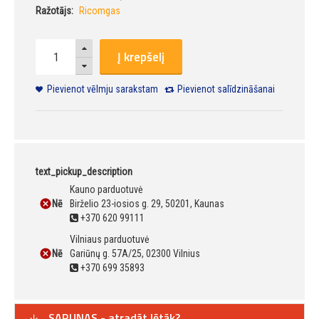
Ražotājs:
Ricomgas
Į krepšelį
Pievienot vēlmju sarakstam
Pievienot salīdzināšanai
text_pickup_description
Kauno parduotuvė
Nē
Birželio 23-iosios g. 29, 50201, Kaunas
+370 620 99111
Vilniaus parduotuvė
Nē
Gariūnų g. 57A/25, 02300 Vilnius
+370 699 35893
SARUNAS - atradāt lētāk?