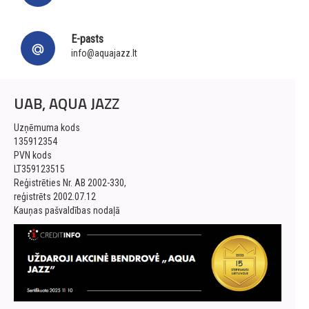
E-pasts
info@aquajazz.lt
UAB, AQUA JAZZ
Uzņēmuma kods
135912354
PVN kods
LT359123515
Reģistrēties Nr. AB 2002-330,
reģistrēts 2002.07.12
Kauņas pašvaldības nodaļā