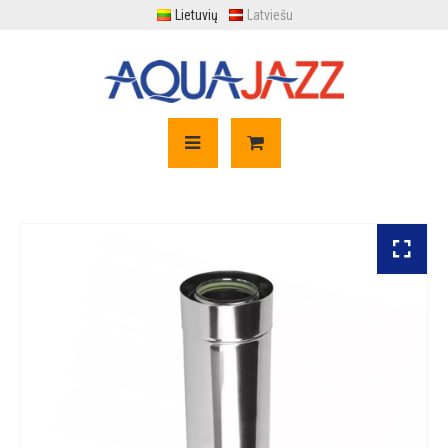
Lietuvių
Latviešu