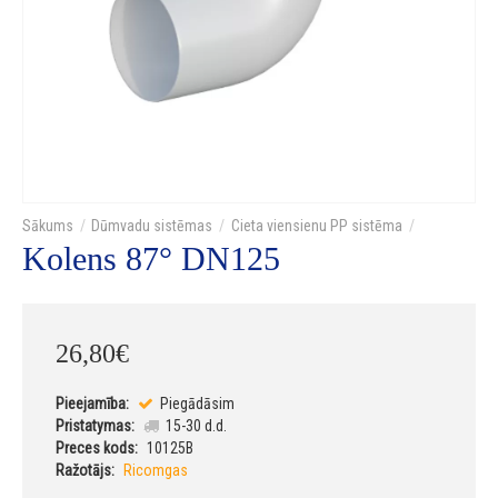
Dūmvadu sistēmas
Cieta viensienu PP sistēma
Kolens 87° DN125
26
,
80
€
Pieejamība:
Piegādāsim
Pristatymas:
15-30 d.d.
Preces kods:
10125B
Ražotājs:
Ricomgas