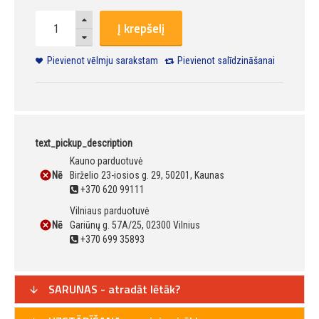
Į krepšelį
Pievienot vēlmju sarakstam
Pievienot salīdzināšanai
text_pickup_description
Kauno parduotuvė
Nē
Birželio 23-iosios g. 29, 50201, Kaunas
+370 620 99111
Vilniaus parduotuvė
Nē
Gariūnų g. 57A/25, 02300 Vilnius
+370 699 35893
SARUNAS - atradāt lētāk?