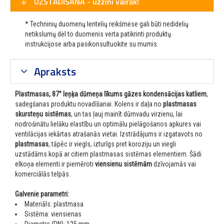
UZSTĀDĪŠANA - uzzini vairāk!
* Techninių duomenų lentelių reikšmėse gali būti nedidelių
netikslumų dėl to duomenis verta patikrinti produktų
instrukcijose arba pasikonsultuokite su mumis.
Apraksts
Plastmasas, 87° leņķa dūmeņa līkums gāzes kondensācijas katliem
,
sadegšanas produktu novadīšanai. Kolens ir daļa no
plastmasas
skursteņu sistēmas
, un tas ļauj mainīt dūmvadu virzienu, lai
nodrošinātu lielāku elastību un optimālu pielāgošanos apkures vai
ventilācijas iekārtas atrašanās vietai. Izstrādājums ir izgatavots no
plastmasas
, tāpēc ir viegls, izturīgs pret koroziju un viegli
uzstādāms kopā ar citiem plastmasas sistēmas elementiem. Šādi
elkoņa elementi ir piemēroti
viensienu sistēmām
dzīvojamās vai
komerciālās telpās.
Galvenie parametri:
Materiāls: plastmasa
Sistēma: viensienas