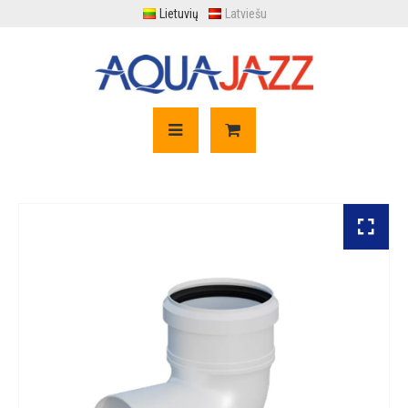
Lietuvių
Latviešu