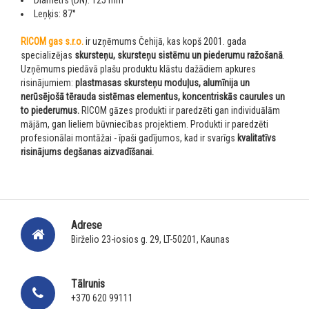
Diametrs (DN): 125 mm
Leņķis: 87°
RICOM gas s.r.o.
ir uzņēmums Čehijā, kas kopš 2001. gada
specializējas
skursteņu, skursteņu sistēmu un piederumu ražošanā
.
Uzņēmums piedāvā plašu produktu klāstu dažādiem apkures
risinājumiem:
plastmasas skursteņu moduļus, alumīnija un
nerūsējošā tērauda sistēmas elementus, koncentriskās caurules un
to piederumus.
RICOM gāzes produkti ir paredzēti gan individuālām
mājām, gan lieliem būvniecības projektiem. Produkti ir paredzēti
profesionālai montāžai - īpaši gadījumos, kad ir svarīgs
kvalitatīvs
risinājums degšanas aizvadīšanai.
Adrese
Birželio 23-iosios g. 29, LT-50201, Kaunas
Tālrunis
+370 620 99111