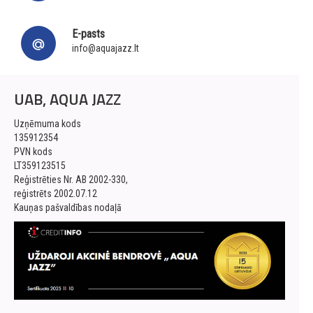
E-pasts
info@aquajazz.lt
UAB, AQUA JAZZ
Uzņēmuma kods
135912354
PVN kods
LT359123515
Reģistrēties Nr. AB 2002-330,
reģistrēts 2002.07.12
Kauņas pašvaldības nodaļā