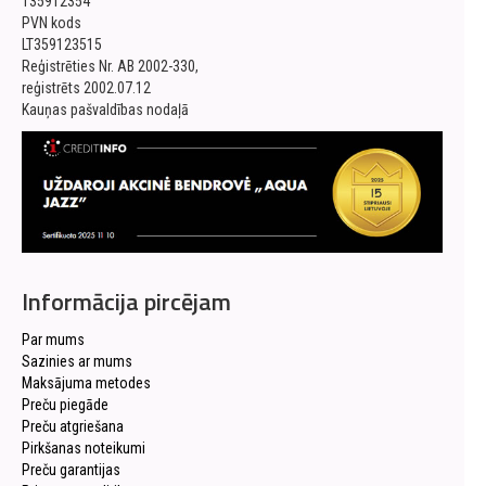
135912354
PVN kods
LT359123515
Reģistrēties Nr. AB 2002-330,
reģistrēts 2002.07.12
Kauņas pašvaldības nodaļā
Informācija pircējam
Par mums
Sazinies ar mums
Maksājuma metodes
Preču piegāde
Preču atgriešana
Pirkšanas noteikumi
Preču garantijas