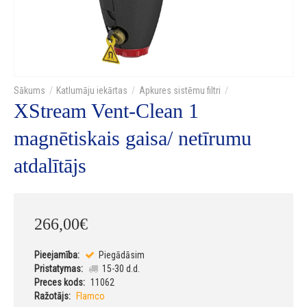
Katlumāju iekārtas
Apkures sistēmu filtri
XStream Vent-Clean 1
magnētiskais gaisa/ netīrumu
atdalītājs
266
,
00
€
Pieejamība:
Piegādāsim
Pristatymas:
15-30 d.d.
Preces kods:
11062
Ražotājs:
Flamco