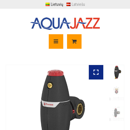
Lietuvių
Latviešu