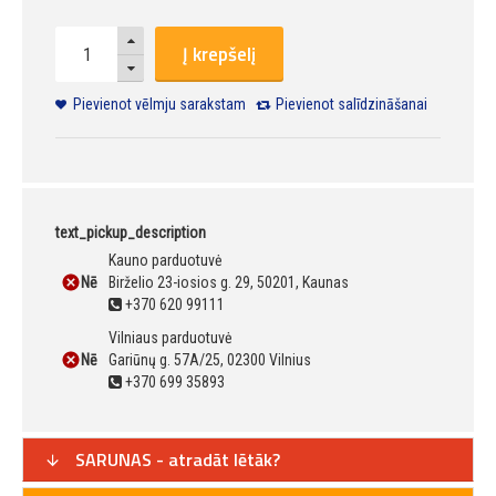
Į krepšelį
Pievienot vēlmju sarakstam
Pievienot salīdzināšanai
text_pickup_description
Kauno parduotuvė
Nē
Birželio 23-iosios g. 29, 50201, Kaunas
+370 620 99111
Vilniaus parduotuvė
Nē
Gariūnų g. 57A/25, 02300 Vilnius
+370 699 35893
SARUNAS - atradāt lētāk?