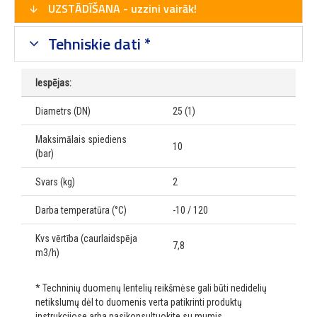
UZSTĀDĪŠANA - uzzini vairāk!
Tehniskie dati *
Iespējas:
Diametrs (DN)
25 (1)
Maksimālais spiediens
10
(bar)
Svars (kg)
2
Darba temperatūra (°C)
-10 / 120
Kvs vērtība (caurlaidspēja
7,8
m3/h)
* Techninių duomenų lentelių reikšmėse gali būti nedidelių
netikslumų dėl to duomenis verta patikrinti produktų
instrukcijose arba pasikonsultuokite su mumis.