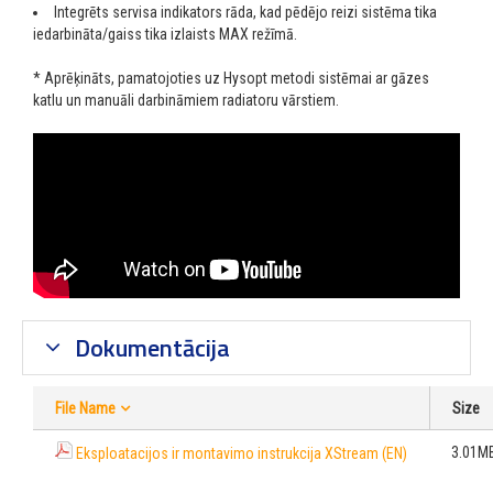
Integrēts servisa indikators rāda, kad pēdējo reizi sistēma tika
iedarbināta/gaiss tika izlaists MAX režīmā.
*
Aprēķināts, pamatojoties uz Hysopt metodi sistēmai ar gāzes
katlu un manuāli darbināmiem radiatoru vārstiem.
Dokumentācija
File Name
Size
3.01M
Eksploatacijos ir montavimo instrukcija XStream (EN)