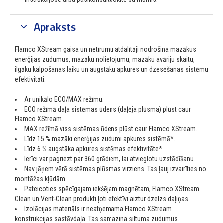
Apraksts
Flamco XStream gaisa un netīrumu atdalītāji nodrošina mazākus
enerģijas zudumus, mazāku nolietojumu, mazāku avāriju skaitu,
ilgāku kalpošanas laiku un augstāku apkures un dzesēšanas sistēmu
efektivitāti.
Ar unikālo ECO/MAX režīmu.
ECO režīmā daļa sistēmas ūdens (daļēja plūsma) plūst caur
Flamco XStream.
MAX režīmā viss sistēmas ūdens plūst caur Flamco XStream.
Līdz 15 % mazāki enerģijas zudumi apkures
sistēmā*.
Līdz 6 % augstāka apkures sistēmas
efektivitāte*.
Ierīci var pagriezt par 360 grādiem, lai atvieglotu uzstādīšanu.
Nav jāņem vērā sistēmas plūsmas virziens. Tas ļauj izvairīties no
montāžas kļūdām.
Pateicoties spēcīgajam iekšējam magnētam, Flamco XStream
Clean un Vent-Clean produkti ļoti efektīvi aiztur dzelzs daļiņas.
Izolācijas materiāls ir neatņemama Flamco XStream
konstrukcijas sastāvdaļa. Tas samazina siltuma zudumus.