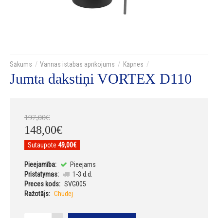
Vannas istabas aprīkojums
Kāpnes
Jumta dakstiņi VORTEX D110
197
,
00
€
148
,
00
€
Sutaupote
49,00€
Pieejamība:
Pieejams
Pristatymas:
1-3 d.d.
Preces kods:
SVG005
Ražotājs:
Chudej