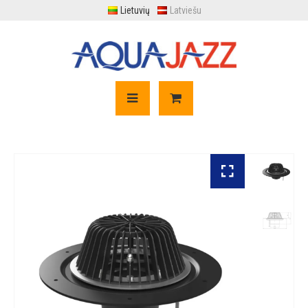
Lietuvių
Latviešu