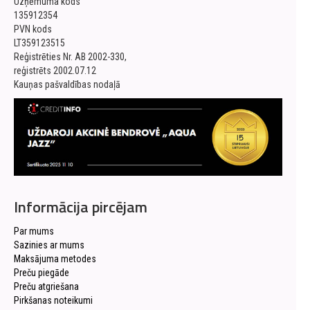
Uzņēmuma kods
135912354
PVN kods
LT359123515
Reģistrēties Nr. AB 2002-330,
reģistrēts 2002.07.12
Kauņas pašvaldības nodaļā
Informācija pircējam
Par mums
Sazinies ar mums
Maksājuma metodes
Preču piegāde
Preču atgriešana
Pirkšanas noteikumi