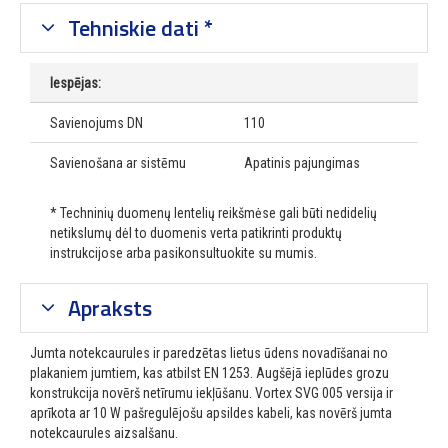
Tehniskie dati *
Iespējas:
Savienojums DN
110
Savienošana ar sistēmu
Apatinis pajungimas
* Techninių duomenų lentelių reikšmėse gali būti nedidelių
netikslumų dėl to duomenis verta patikrinti produktų
instrukcijose arba pasikonsultuokite su mumis.
Apraksts
Jumta notekcaurules ir paredzētas lietus ūdens novadīšanai no
plakaniem jumtiem, kas atbilst EN 1253. Augšējā ieplūdes grozu
konstrukcija novērš netīrumu iekļūšanu. Vortex SVG 005 versija ir
aprīkota ar 10 W pašregulējošu apsildes kabeli, kas novērš jumta
notekcaurules aizsalšanu.