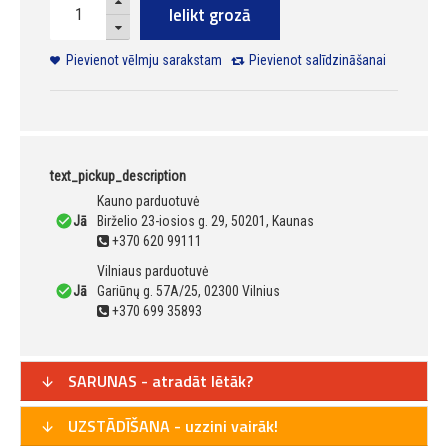
Ielikt grozā
Pievienot vēlmju sarakstam
Pievienot salīdzināšanai
text_pickup_description
Kauno parduotuvė
Jā
Birželio 23-iosios g. 29, 50201, Kaunas
+370 620 99111
Vilniaus parduotuvė
Jā
Gariūnų g. 57A/25, 02300 Vilnius
+370 699 35893
SARUNAS - atradāt lētāk?
UZSTĀDĪŠANA - uzzini vairāk!