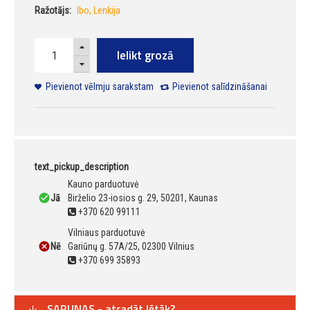
Ražotājs:
Ibo, Lenkija
Ielikt grozā
Pievienot vēlmju sarakstam
Pievienot salīdzināšanai
text_pickup_description
Kauno parduotuvė
Jā
Birželio 23-iosios g. 29, 50201, Kaunas
+370 620 99111
Vilniaus parduotuvė
Nē
Gariūnų g. 57A/25, 02300 Vilnius
+370 699 35893
SARUNAS - atradāt lētāk?