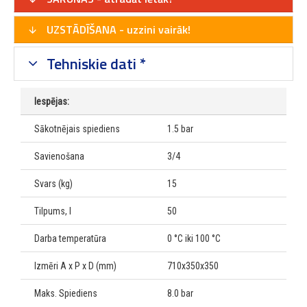
UZSTĀDĪŠANA - uzzini vairāk!
Tehniskie dati *
Iespējas:
Sākotnējais spiediens
1.5 bar
Savienošana
3/4
Svars (kg)
15
Tilpums, l
50
Darba temperatūra
0 °C iki 100 °C
Izmēri A x P x D (mm)
710x350x350
Maks. Spiediens
8.0 bar