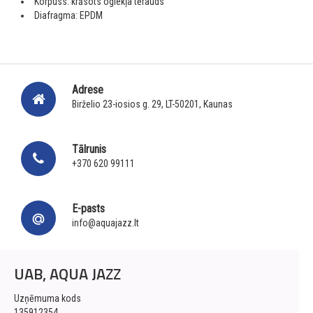
Korpuss: krāsots oglekļa tērauds
Diafragma: EPDM
Adrese
Birželio 23-iosios g. 29, LT-50201, Kaunas
Tālrunis
+370 620 99111
E-pasts
info@aquajazz.lt
UAB, AQUA JAZZ
Uzņēmuma kods
135912354