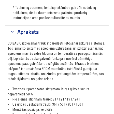
* Techninių duomenų lentelių reikšmėse gali būti nedidelių
netikslumų dėl to duomenis verta patikrinti produktų
instrukcijose arba pasikonsultuokite su mumis.
Apraksts
CO BASIC izplešanās trauki ir paredzēti lietošanai apkures sistēmās.
Tos izmanto sistēmās spiediena uzturēšanai un izlīdzināšanai, kad
spiediens mainās vides tilpuma un temperatūras paaugstināšanās
dēļ. Izplešanās trauku galvenā funkcija ir novērst pārmērīgu
spiediena paaugstināšanos slēgtās sistēmās. Tērauda tvertnes
iekšpusē ir nomaināma EPDM membrāna (sintētiskā gumija) ar
augstu stiepes izturību un izturību pret augstām temperatūrām, kas
atdala šķidrumu no gaisa telpas.
Tvertnes ir paredzētas sistēmām, kurās glikola saturs
nepārsniedz 50 %.
Pie sienas stiprināmi trauki: 8 l / 12 l / 19 l / 24 l.
Uz grīdas uzstādāmi trauki: 36 l / 50 l / 80 l / 100 l.
Montāžas pozīcija: vertikāla