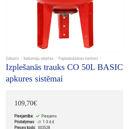
Katlumāju iekārtas
Paplašināšanas tvertnes
Izplešanās trauks CO 50L BASIC
apkures sistēmai
109
,
70
€
Pieejamība:
Pieejams
Pristatymas:
1-3 d.d.
Preces kods:
003528