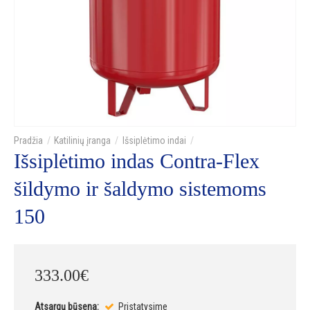
Katilinių įranga
Išsiplėtimo indai
Išsiplėtimo indas Contra-Flex
šildymo ir šaldymo sistemoms
150
333
.
00
€
Atsargų būsena:
Pristatysime