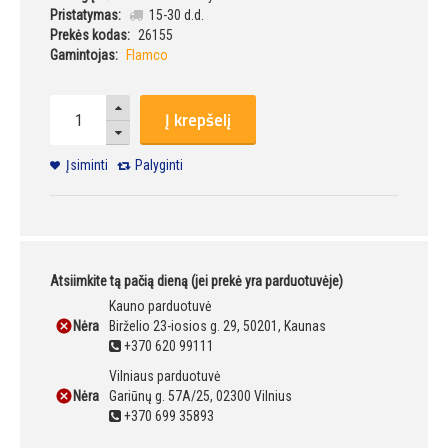
Pristatymas:
15-30 d.d.
Prekės kodas:
26155
Gamintojas:
Flamco
Į krepšelį
Įsiminti
Palyginti
Atsiimkite tą pačią dieną (jei prekė yra parduotuvėje)
Kauno parduotuvė
Nėra
Birželio 23-iosios g. 29, 50201, Kaunas
+370 620 99111
Vilniaus parduotuvė
Nėra
Gariūnų g. 57A/25, 02300 Vilnius
+370 699 35893