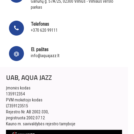
Gariūnų g. 57A/25, 02300 Vilnius - Vilniaus verslo
parkas
Telefonas
+370 620 99111
El. paštas
info@aquajazz.lt
UAB, AQUA JAZZ
Įmonės kodas
135912354
PVM mokėtojo kodas
LT359123515
Rejestro Nr. AB 2002-330,
įregistruota 2002.07.12
Kauno m. savivaldybės rejestro tarnyboje