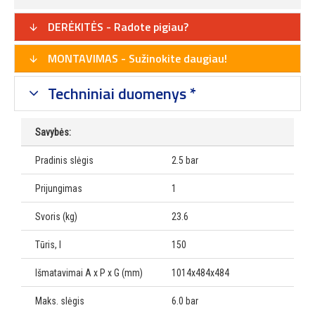
DERĖKITĖS - Radote pigiau?
MONTAVIMAS - Sužinokite daugiau!
Techniniai duomenys *
Savybės:
Pradinis slėgis
2.5 bar
Prijungimas
1
Svoris (kg)
23.6
Tūris, l
150
Išmatavimai A x P x G (mm)
1014x484x484
Maks. slėgis
6.0 bar