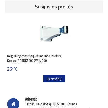
Susijusios prekės
Reguliuojamas išsiplėtimo indo laikiklis
Kodas: ACBRK54000WLM000
26
€
80
Į krepšelį
Adresai:
Birželio 23-iosios g. 29, 50201, Kaunas