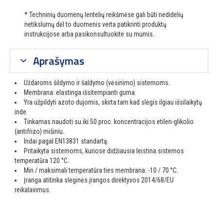
* Techninių duomenų lentelių reikšmėse gali būti nedidelių
netikslumų dėl to duomenis verta patikrinti produktų
instrukcijose arba pasikonsultuokite su mumis.
Aprašymas
Uždaroms šildymo ir šaldymo (vėsinimo) sistemoms.
Membrana: elastinga išsitempianti guma.
Yra užpildyti azoto dujomis, skirta tam kad slėgis ilgiau išsilaikytų
inde.
Tinkamas naudoti su iki 50 proc. koncentracijos etilen-glikolio
(antifrizo) mišiniu.
Indai pagal EN13831 standartą.
Pritaikyta sistemoms, kuriose didžiausia leistina sistemos
temperatūra 120 °C.
Min / maksimali temperatūra ties membrana: -10 / 70 °C.
Įranga atitinka slėginės įrangos direktyvos 2014/68/EU
reikalavimus.