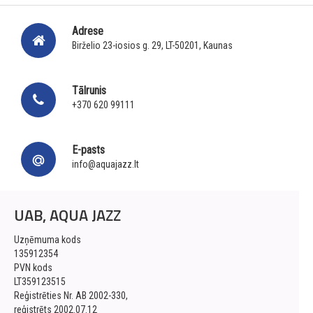
Adrese
Birželio 23-iosios g. 29, LT-50201, Kaunas
Tālrunis
+370 620 99111
E-pasts
info@aquajazz.lt
UAB, AQUA JAZZ
Uzņēmuma kods
135912354
PVN kods
LT359123515
Reģistrēties Nr. AB 2002-330,
reģistrēts 2002.07.12