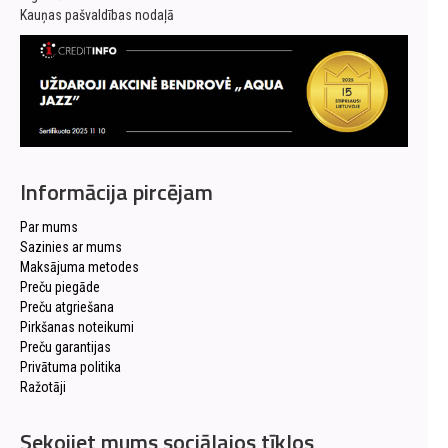
Kauņas pašvaldības nodaļā
Informācija pircējam
Par mums
Sazinies ar mums
Maksājuma metodes
Preču piegāde
Preču atgriešana
Pirkšanas noteikumi
Preču garantijas
Privātuma politika
Ražotāji
Sekojiet mums sociālajos tīklos