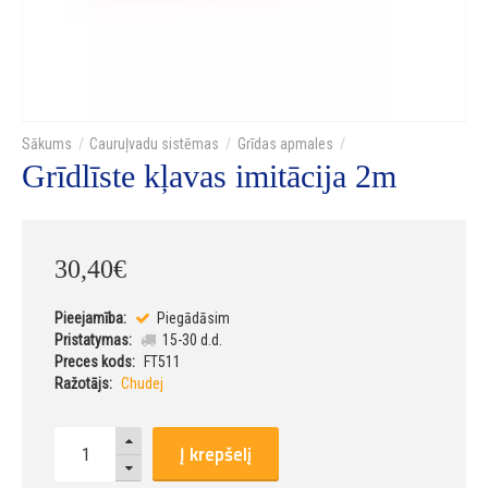
Cauruļvadu sistēmas
Grīdas apmales
Grīdlīste kļavas imitācija 2m
30
,
40
€
Pieejamība:
Piegādāsim
Pristatymas:
15-30 d.d.
Preces kods:
FT511
Ražotājs:
Chudej
Į krepšelį