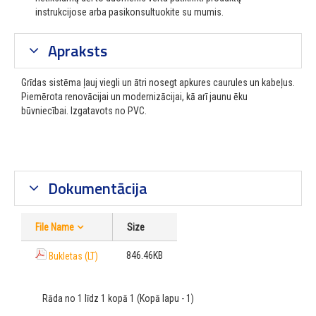
instrukcijose arba pasikonsultuokite su mumis.
Apraksts
Grīdas sistēma ļauj viegli un ātri nosegt apkures caurules un kabeļus.
Piemērota renovācijai un modernizācijai, kā arī jaunu ēku
būvniecībai.
Izgatavots no PVC.
Dokumentācija
File Name
Size
846.46KB
Bukletas (LT)
Rāda no 1 līdz 1 kopā 1 (Kopā lapu - 1)