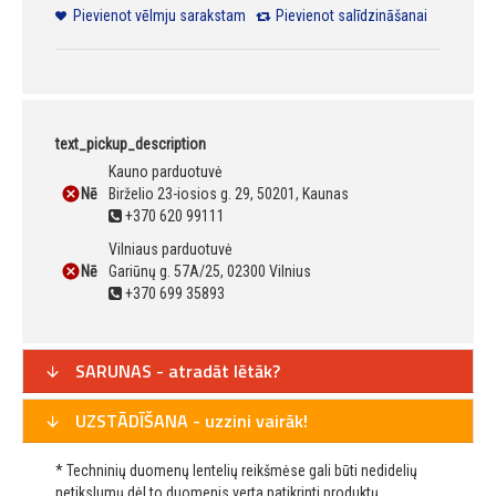
Pievienot vēlmju sarakstam
Pievienot salīdzināšanai
text_pickup_description
Kauno parduotuvė
Nē
Birželio 23-iosios g. 29, 50201, Kaunas
+370 620 99111
Vilniaus parduotuvė
Nē
Gariūnų g. 57A/25, 02300 Vilnius
+370 699 35893
SARUNAS - atradāt lētāk?
UZSTĀDĪŠANA - uzzini vairāk!
* Techninių duomenų lentelių reikšmėse gali būti nedidelių
netikslumų dėl to duomenis verta patikrinti produktų