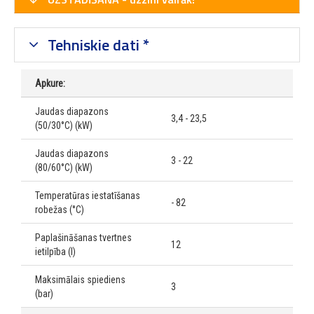
Tehniskie dati *
Apkure:
Jaudas diapazons
3,4 - 23,5
(50/30°C) (kW)
Jaudas diapazons
3 - 22
(80/60°C) (kW)
Temperatūras iestatīšanas
- 82
robežas (°C)
Paplašināšanas tvertnes
12
ietilpība (l)
Maksimālais spiediens
3
(bar)