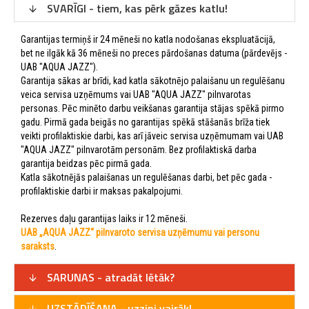
SVARĪGI - tiem, kas pērk gāzes katlu!
Garantijas termiņš ir 24 mēneši no katla nodošanas ekspluatācijā,
bet ne ilgāk kā 36 mēneši no preces pārdošanas datuma (pārdevējs -
UAB "AQUA JAZZ").
Garantija sākas ar brīdi, kad katla sākotnējo palaišanu un regulēšanu
veica servisa uzņēmums vai UAB "AQUA JAZZ" pilnvarotas
personas. Pēc minēto darbu veikšanas garantija stājas spēkā pirmo
gadu. Pirmā gada beigās no garantijas spēkā stāšanās brīža tiek
veikti profilaktiskie darbi, kas arī jāveic servisa uzņēmumam vai UAB
"AQUA JAZZ" pilnvarotām personām. Bez profilaktiskā darba
garantija beidzas pēc pirmā gada.
Katla sākotnējās palaišanas un regulēšanas darbi, bet pēc gada -
profilaktiskie darbi ir maksas pakalpojumi.
Rezerves daļu garantijas laiks ir 12 mēneši.
UAB „AQUA JAZZ“ pilnvaroto servisa uzņēmumu vai personu
saraksts
.
SARUNAS - atradāt lētāk?
UZSTĀDĪŠANA - uzzini vairāk!