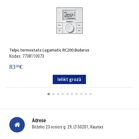
Telpu termostats Logamatic RC200 Buderus
Ā
Kodas: 7738110073
K
83
€
3
00
Ielikt grozā
Adrese
Birželio 23-iosios g. 29, LT-50201, Kaunas