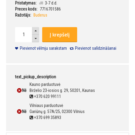
Pristatymas:
3-7 d.d.
Preces kods:
7716701586
Ražotājs:
Buderus
Į krepšelį
Pievienot vēlmju sarakstam
Pievienot salīdzināšanai
text_pickup_description
Kauno parduotuvė
Nē
Birželio 23-iosios g. 29, 50201, Kaunas
+370 620 99111
Vilniaus parduotuvė
Nē
Gariūnų g. 57A/25, 02300 Vilnius
+370 699 35893