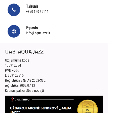
Tālrunis
+370 620 99111
E-pasts
info@aquajazz.lt
UAB, AQUA JAZZ
Uzņēmuma kods
135912354
PVN kods
LT359123515
Reģistrēties Nr. AB 2002-330,
reģistrēts 2002.07.12
Kauņas pašvaldības nodaļā