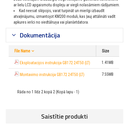
ar lielu LCD apgaismotu displeju ar viegli nolasāmiem rādījumiem.
Kad neesat slēpojis, varat turpināt un mierīgi izbaudīt
atvaļinājumu, izmantojot KM200 moduli, kas ļauj attālināti vadīt
apkures ierīci no viedtālruņa vai planšetdatora.
Dokumentācija
File Name
Size
1.41MB
Eksploatacijos instrukcija GB172 24T50 (LT)
7.55MB
Montavimo instrukcija GB172 24T50 (LT)
Rāda no 1 līdz 2 kopā 2 (Kopā lapu - 1)
Saistītie produkti