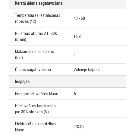
Karstā ūdens sagatavošana:
Temperatūras iestatīšanas
40 - 60
robežas (°C)
Plūsmas ātrums ΔT=30K
16,8
(l/min)
Maksimālais spiediens
-
(bar)
Ūdens sagatavošana
Vidinėje talpoje
Iespējas:
Energoefektivitātes klase
A
Efektivitātes koeficients
-
pie 30% slodzes (%)
Elektriskās aizsardzības
IPX4D
klase