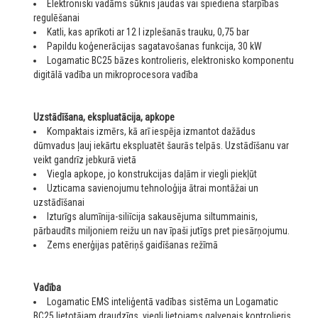
Elektroniski vadāms sūknis jaudas vai spiediena starpības
regulēšanai
Katli, kas aprīkoti ar 12 l izplešanās trauku, 0,75 bar
Papildu koģenerācijas sagatavošanas funkcija, 30 kW
Logamatic BC25 bāzes kontrolieris, elektronisko komponentu
digitālā vadība un mikroprocesora vadība
Uzstādīšana, ekspluatācija, apkope
Kompaktais izmērs, kā arī iespēja izmantot dažādus
dūmvadus ļauj iekārtu ekspluatēt šaurās telpās. Uzstādīšanu var
veikt gandrīz jebkurā vietā
Viegla apkope, jo konstrukcijas daļām ir viegli piekļūt
Uzticama savienojumu tehnoloģija ātrai montāžai un
uzstādīšanai
Izturīgs alumīnija-siliīcija sakausējuma siltummainis,
pārbaudīts miljoniem reižu un nav īpaši jutīgs pret piesārņojumu.
Zems enerģijas patēriņš gaidīšanas režīmā
Vadība
Logamatic EMS inteliģentā vadības sistēma un Logamatic
BC25 lietotājam draudzīgs, viegli lietojams galvenais kontrolieris