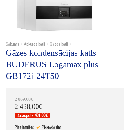
Apkures katli
Gāzes katli
Gāzes kondensācijas katls
BUDERUS Logamax plus
GB172i-24T50
2 869
,
00
€
2 438
,
00
€
Sutaupote
431,00€
Pieejamība:
Piegādāsim