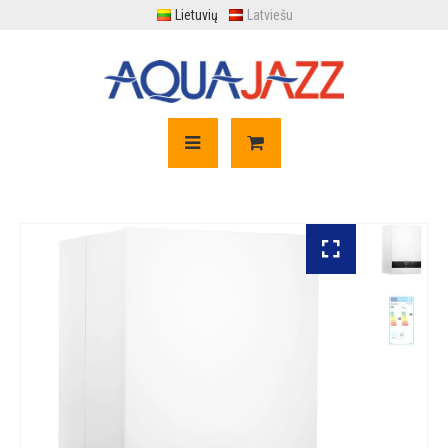
Lietuvių
Latviešu