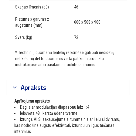
Skaņas līmenis (dB)
46
Platums x garums x
600 x 508 x 900
augstums (mm)
Svars (kg)
72
* Techninių duomenų lentelių reikšmėse gali būti nedidelių
netikslumų dėl to duomenis verta patikrinti produktų
instrukcijose arba pasikonsultuokite su mumis.
Apraksts
Aprīkojuma apraksts
Deglis ar modulācijas diapazonu līdz 1:4
Iebūvēta 48 l karstā ūdens tvertne
Izturīgs Al Si sakausējuma siltummainis ar lielu sildvirsmu,
kas nodrošina augstu efektivitāti, izturību un ilgus tīrīšanas
intervālus.