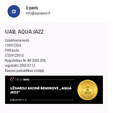
E-pasts
info@aquajazz.lt
UAB, AQUA JAZZ
Uzņēmuma kods
135912354
PVN kods
LT359123515
Reģistrēties Nr. AB 2002-330,
reģistrēts 2002.07.12
Kauņas pašvaldības nodaļā