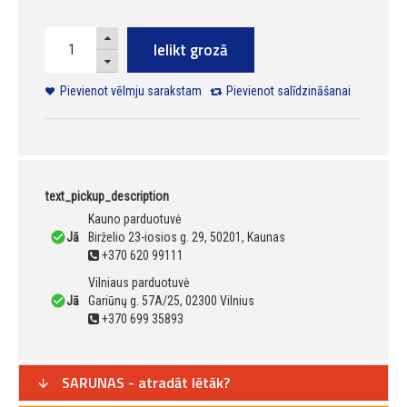
Ielikt grozā
Pievienot vēlmju sarakstam
Pievienot salīdzināšanai
text_pickup_description
Kauno parduotuvė
Jā
Birželio 23-iosios g. 29, 50201, Kaunas
+370 620 99111
Vilniaus parduotuvė
Jā
Gariūnų g. 57A/25, 02300 Vilnius
+370 699 35893
SARUNAS - atradāt lētāk?