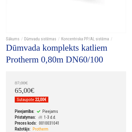
Dūmvadu sistēmas
Koncentriska PP/AL sistēma
Dūmvada komplekts katliem
Protherm 0,80m DN60/100
87
,
00
€
65
,
00
€
Sutaupote
22,00€
Pieejamība:
Pieejams
Pristatymas:
1-3 d.d.
Preces kods:
0010031041
Ražotājs:
Protherm