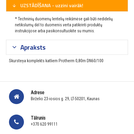
UZSTĀDĪŠANA - uzzini vairāk!
* Techninių duomenų lentelių reikšmėse gali būti nedidelių
netikslumų dėl to duomenis verta patikrinti produktų
instrukcijose arba pasikonsultuokite su mumis.
Apraksts
Skursteņa komplekts katliem Protherm 0,80m DN60/100
Adrese
Birželio 23-iosios g. 29, LT-50201, Kaunas
Tālrunis
+370 620 99111