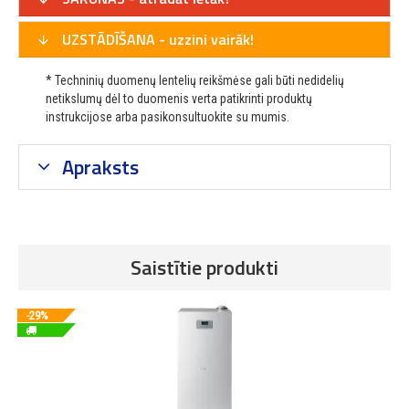
UZSTĀDĪŠANA - uzzini vairāk!
* Techninių duomenų lentelių reikšmėse gali būti nedidelių
netikslumų dėl to duomenis verta patikrinti produktų
instrukcijose arba pasikonsultuokite su mumis.
Apraksts
Saistītie produkti
-29%