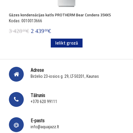
Gāzes kondensācijas katls PROTHERM Bear Condens 35KKS
Kodas: 0010013666
3 428
€
2 439
€
00
00
Ielikt grozā
Adrese
Birželio 23-iosios g. 29, LT-50201, Kaunas
Tālrunis
+370 620 99111
E-pasts
info@aquajazz.lt