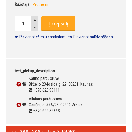
Ražotājs:
Protherm
Į krepšelį
Pievienot vēlmju sarakstam
Pievienot salīdzināšanai
text_pickup_description
Kauno parduotuvė
Nē
Birželio 23-iosios g. 29, 50201, Kaunas
+370 620 99111
Vilniaus parduotuvė
Nē
Gariūnų g. 57A/25, 02300 Vilnius
+370 699 35893
SARUNAS - atradāt lētāk?