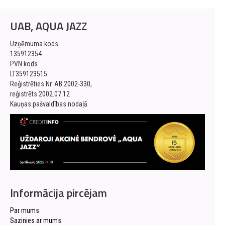
UAB, AQUA JAZZ
Uzņēmuma kods
135912354
PVN kods
LT359123515
Reģistrēties Nr. AB 2002-330,
reģistrēts 2002.07.12
Kauņas pašvaldības nodaļā
Informācija pircējam
Par mums
Sazinies ar mums