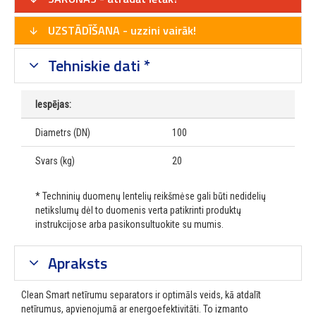
UZSTĀDĪŠANA - uzzini vairāk!
Tehniskie dati *
Iespējas:
Diametrs (DN)
100
Svars (kg)
20
* Techninių duomenų lentelių reikšmėse gali būti nedidelių
netikslumų dėl to duomenis verta patikrinti produktų
instrukcijose arba pasikonsultuokite su mumis.
Apraksts
Clean Smart netīrumu separators ir optimāls veids, kā atdalīt
netīrumus, apvienojumā ar energoefektivitāti. To izmanto