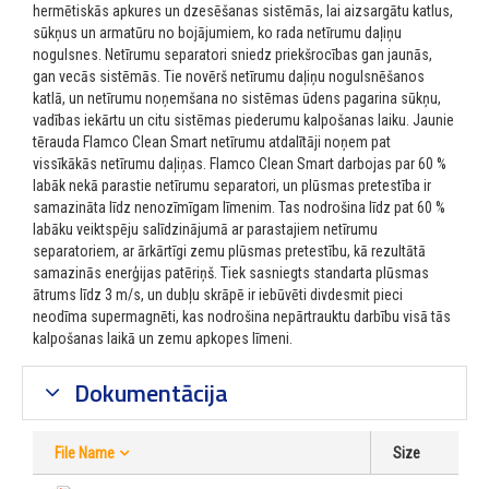
hermētiskās apkures un dzesēšanas sistēmās, lai aizsargātu katlus,
sūkņus un armatūru no bojājumiem, ko rada netīrumu daļiņu
nogulsnes. Netīrumu separatori sniedz priekšrocības gan jaunās,
gan vecās sistēmās. Tie novērš netīrumu daļiņu nogulsnēšanos
katlā, un netīrumu noņemšana no sistēmas ūdens pagarina sūkņu,
vadības iekārtu un citu sistēmas piederumu kalpošanas laiku. Jaunie
tērauda Flamco Clean Smart netīrumu atdalītāji noņem pat
vissīkākās netīrumu daļiņas. Flamco Clean Smart darbojas par 60 %
labāk nekā parastie netīrumu separatori, un plūsmas pretestība ir
samazināta līdz nenozīmīgam līmenim. Tas nodrošina līdz pat 60 %
labāku veiktspēju salīdzinājumā ar parastajiem netīrumu
separatoriem, ar ārkārtīgi zemu plūsmas pretestību, kā rezultātā
samazinās enerģijas patēriņš. Tiek sasniegts standarta plūsmas
ātrums līdz 3 m/s, un dubļu skrāpē ir iebūvēti divdesmit pieci
neodīma supermagnēti, kas nodrošina nepārtrauktu darbību visā tās
kalpošanas laikā un zemu apkopes līmeni.
Dokumentācija
File Name
Size