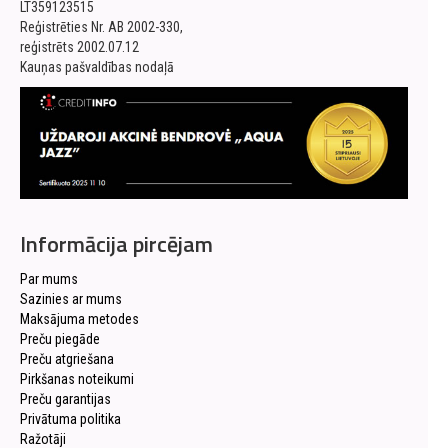
LT359123515
Reģistrēties Nr. AB 2002-330,
reģistrēts 2002.07.12
Kauņas pašvaldības nodaļā
Informācija pircējam
Par mums
Sazinies ar mums
Maksājuma metodes
Preču piegāde
Preču atgriešana
Pirkšanas noteikumi
Preču garantijas
Privātuma politika
Ražotāji