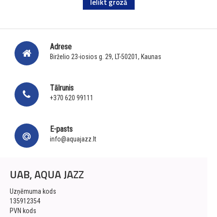
Ielikt grozā
Adrese
Birželio 23-iosios g. 29, LT-50201, Kaunas
Tālrunis
+370 620 99111
E-pasts
info@aquajazz.lt
UAB, AQUA JAZZ
Uzņēmuma kods
135912354
PVN kods