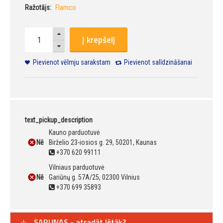
Ražotājs:
Flamco
Į krepšelį
Pievienot vēlmju sarakstam
Pievienot salīdzināšanai
text_pickup_description
Kauno parduotuvė
Nē
Birželio 23-iosios g. 29, 50201, Kaunas
+370 620 99111
Vilniaus parduotuvė
Nē
Gariūnų g. 57A/25, 02300 Vilnius
+370 699 35893
SARUNAS - atradāt lētāk?