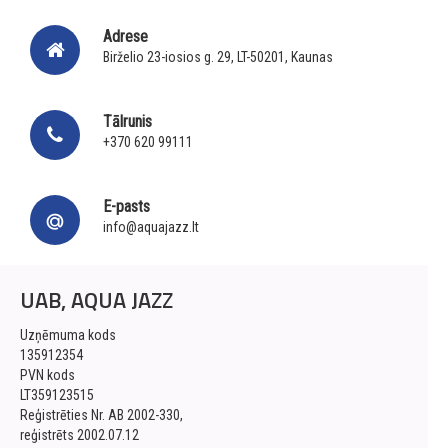
Adrese
Birželio 23-iosios g. 29, LT-50201, Kaunas
Tālrunis
+370 620 99111
E-pasts
info@aquajazz.lt
UAB, AQUA JAZZ
Uzņēmuma kods
135912354
PVN kods
LT359123515
Reģistrēties Nr. AB 2002-330,
reģistrēts 2002.07.12