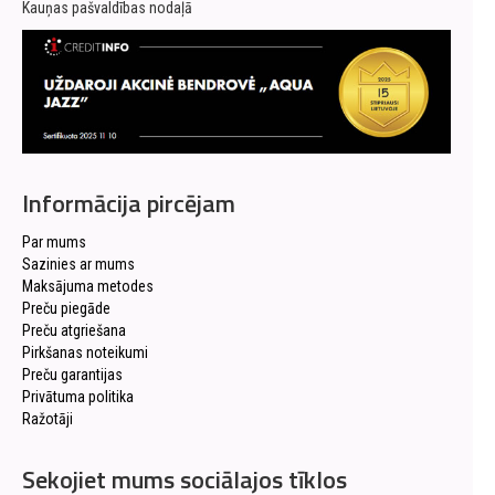
Kauņas pašvaldības nodaļā
Informācija pircējam
Par mums
Sazinies ar mums
Maksājuma metodes
Preču piegāde
Preču atgriešana
Pirkšanas noteikumi
Preču garantijas
Privātuma politika
Ražotāji
Sekojiet mums sociālajos tīklos