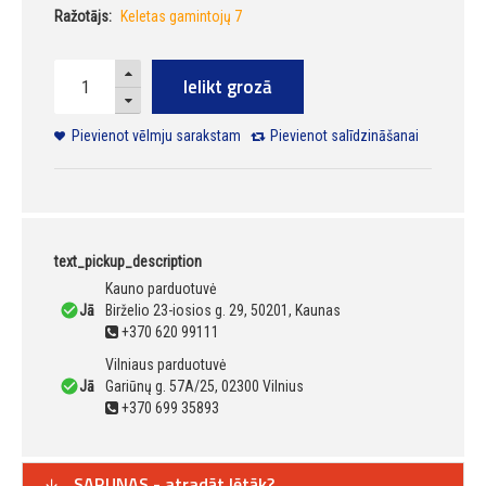
Ražotājs:
Keletas gamintojų 7
Ielikt grozā
Pievienot vēlmju sarakstam
Pievienot salīdzināšanai
text_pickup_description
Kauno parduotuvė
Jā
Birželio 23-iosios g. 29, 50201, Kaunas
+370 620 99111
Vilniaus parduotuvė
Jā
Gariūnų g. 57A/25, 02300 Vilnius
+370 699 35893
SARUNAS - atradāt lētāk?