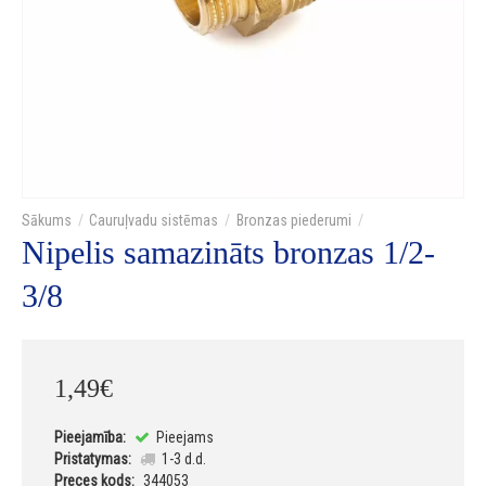
Cauruļvadu sistēmas
Bronzas piederumi
Nipelis samazināts bronzas 1/2-
3/8
1
,
49
€
Pieejamība:
Pieejams
Pristatymas:
1-3 d.d.
Preces kods:
344053