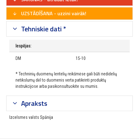
UZSTĀDĪŠANA - uzzini vairāk!
Tehniskie dati *
Iespējas:
DM
15-10
* Techninių duomenų lentelių reikšmėse gali būti nedidelių
netikslumų dėl to duomenis verta patikrinti produktų
instrukcijose arba pasikonsultuokite su mumis.
Apraksts
Izcelsmes valsts Spānija