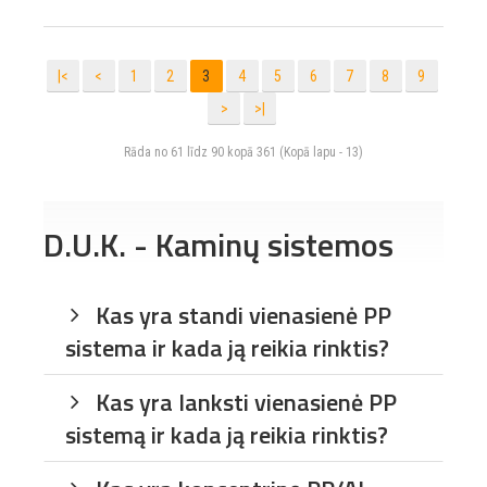
|<
<
1
2
3
4
5
6
7
8
9
>
>|
Rāda no 61 līdz 90 kopā 361 (Kopā lapu - 13)
D.U.K. - Kaminų sistemos
Kas yra standi vienasienė PP
sistema ir kada ją reikia rinktis?
Kas yra lanksti vienasienė PP
sistemą ir kada ją reikia rinktis?