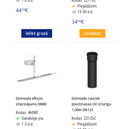
1-3 d.d.
Kodas: 22110C
Piegādāsim
44
€
50
15-30 d.d.
34
€
00
Ielikt grozā
Į krepšelį
Dūmvada elkoņa
Dūmvadu caurule
stiprinājums DN80
plastmasas UV izturīga
1,00m DN125
Kodas: 46080
Sandėlyje yra
Kodas: 22125C
1-3 d.d.
Piegādāsim