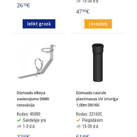
15-30 d.d.
26
€
30
47
€
80
Ielikt grozā
Į krepšelį
Dūmvadu elkoņa
Dūmvadu caurule
savienojums DN80
plastmasas UV izturīga
renovācija
1,00m DN160
Kodas: 45080
Kodas: 22160C
Sandėlyje yra
Piegādāsim
1-3 d.d.
15-30 d.d.
32
€
61
€
60
40