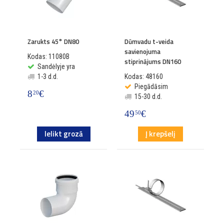
Zarukts 45° DN80
Dūmvadu t-veida
savienojuma
Kodas: 11080B
stiprinājums DN160
Sandėlyje yra
1-3 d.d.
Kodas: 48160
Piegādāsim
8
€
20
15-30 d.d.
49
€
50
Ielikt grozā
Į krepšelį