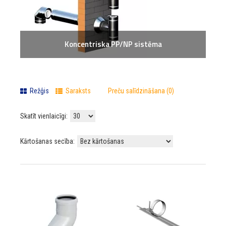
Koncentriska PP/NP sistēma
Režģis
Saraksts
Preču salīdzināšana (0)
Skatīt vienlaicīgi:
Kārtošanas secība: