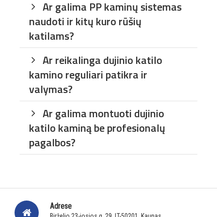
Ar galima PP kaminų sistemas
naudoti ir kitų kuro rūšių
katilams?
Ar reikalinga dujinio katilo
kamino reguliari patikra ir
valymas?
Ar galima montuoti dujinio
katilo kaminą be profesionalų
pagalbos?
Adrese
Birželio 23-iosios g. 29, LT-50201, Kaunas