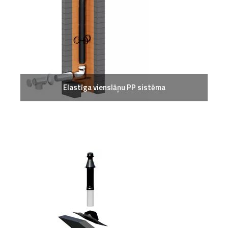
Elastīga vienslāņu PP sistēma