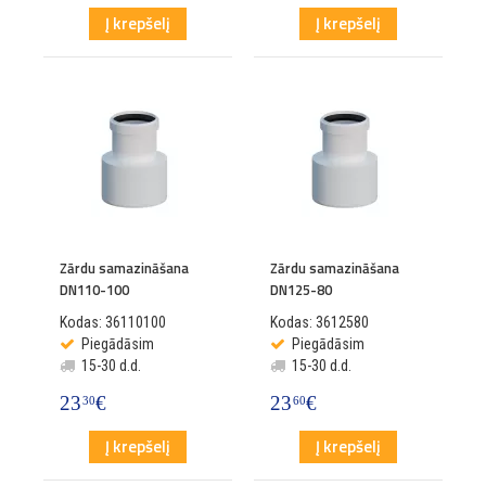
Į krepšelį
Į krepšelį
Zārdu samazināšana
Zārdu samazināšana
DN110-100
DN125-80
Kodas: 36110100
Kodas: 3612580
Piegādāsim
Piegādāsim
15-30 d.d.
15-30 d.d.
23
€
23
€
30
60
Į krepšelį
Į krepšelį