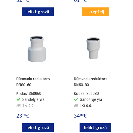
Ielikt grozā
Į krepšelį
Dūmvadu reduktors
Dūmvadu reduktors
DN80-60
DN60-80
Kodas: 368060
Kodas: 366080
Sandėlyje yra
Sandėlyje yra
1-3 d.d.
1-3 d.d.
23
€
34
€
50
00
Ielikt grozā
Ielikt grozā