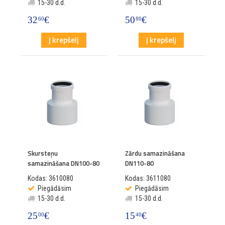
15-30 d.d.
15-30 d.d.
32
€
50
€
60
80
Į krepšelį
Į krepšelį
Skursteņu
Zārdu samazināšana
samazināšana DN100-80
DN110-80
Kodas: 3610080
Kodas: 3611080
Piegādāsim
Piegādāsim
15-30 d.d.
15-30 d.d.
25
€
15
€
00
40