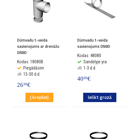
Dūmvadu t-veida
Dūmvadu t-veida
savienojums ar drenāžu
savienojums DN80
DN80
Kodas: 48080
Kodas: 18080B
Sandėlyje yra
Piegādāsim
1-3 d.d.
15-30 d.d.
40
€
80
26
€
90
Į krepšelį
Ielikt grozā