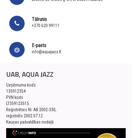
Tālrunis
+370 620 99111
E-pasts
info@aquajazz.lt
UAB, AQUA JAZZ
Uzņēmuma kods
135912354
PVN kods
LT359123515
Reģistrēties Nr. AB 2002-330,
reģistrēts 2002.07.12
Kauņas pašvaldības nodaļā