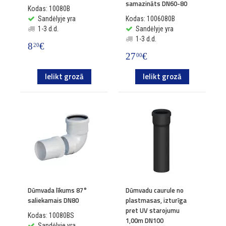
samazināts DN60-80
Kodas: 10080B
Sandėlyje yra
Kodas: 1006080B
1-3 d.d.
Sandėlyje yra
1-3 d.d.
8
€
20
27
€
00
Ielikt grozā
Ielikt grozā
Dūmvada līkums 87°
Dūmvadu caurule no
saliekamais DN80
plastmasas, izturīga
pret UV starojumu
Kodas: 10080BS
1,00m DN100
Sandėlyje yra