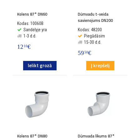
Kolens 87° DN60
Dūmvadu t-veida
savienojums DN200
Kodas: 10060B
Sandėlyje yra
Kodas: 48200
1-3 d.d.
Piegādāsim
15-30 d.d.
12
€
10
59
€
50
Ielikt grozā
Į krepšelį
Kolens 87° DN80
Dūmvada līkums 87°