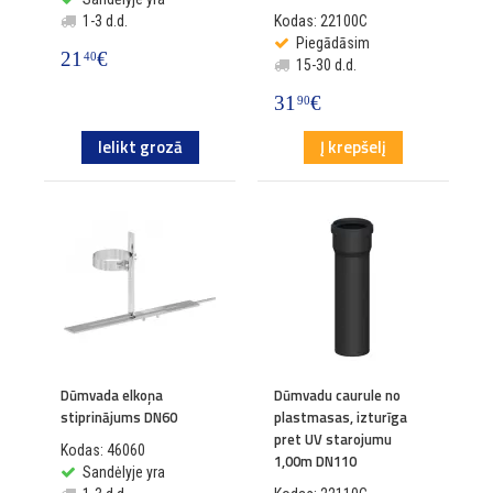
1-3 d.d.
Kodas: 22100C
Piegādāsim
21
€
40
15-30 d.d.
31
€
90
Ielikt grozā
Į krepšelį
Dūmvada elkoņa
Dūmvadu caurule no
stiprinājums DN60
plastmasas, izturīga
pret UV starojumu
Kodas: 46060
1,00m DN110
Sandėlyje yra