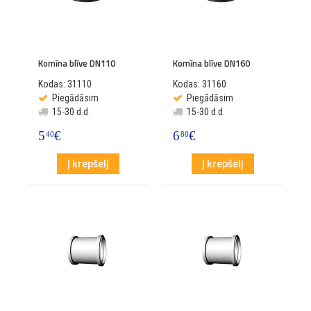
Komīna blīve DN110
Komīna blīve DN160
Kodas: 31110
Kodas: 31160
Piegādāsim
Piegādāsim
15-30 d.d.
15-30 d.d.
5
€
6
€
40
80
Į krepšelį
Į krepšelį