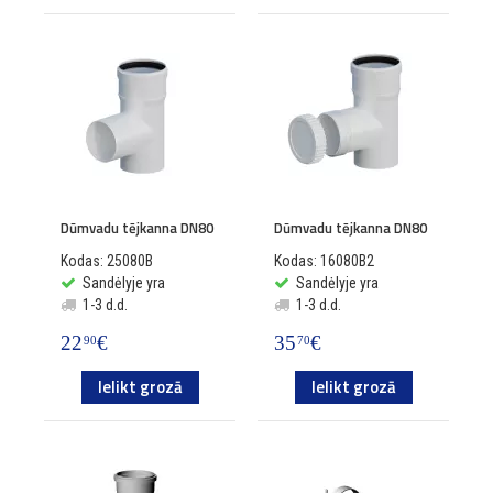
Dūmvadu tējkanna DN80
Dūmvadu tējkanna DN80
Kodas: 25080B
Kodas: 16080B2
Sandėlyje yra
Sandėlyje yra
1-3 d.d.
1-3 d.d.
22
€
35
€
90
70
Ielikt grozā
Ielikt grozā