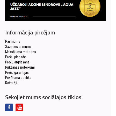
Informācija pircējam
Par mums
Sazinies ar mums
Maksājuma metodes
Preču piegāde
Preču atgriešana
Pirkšanas noteikumi
Preču garantijas
Privātuma politika
Ražotāji
Sekojiet mums sociālajos tīklos