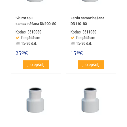
Skursteņu
Zārdu samazināšana
samazināšana DN100-80
DN110-80
Kodas: 3610080
Kodas: 3611080
Piegādāsim
Piegādāsim
15-30 d.d.
15-30 d.d.
25
€
15
€
00
40
Į krepšelį
Į krepšelį