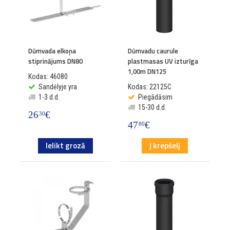
Dūmvada elkoņa
Dūmvadu caurule
stiprinājums DN80
plastmasas UV izturīga
1,00m DN125
Kodas: 46080
Sandėlyje yra
Kodas: 22125C
1-3 d.d.
Piegādāsim
15-30 d.d.
26
€
30
47
€
80
Ielikt grozā
Į krepšelį