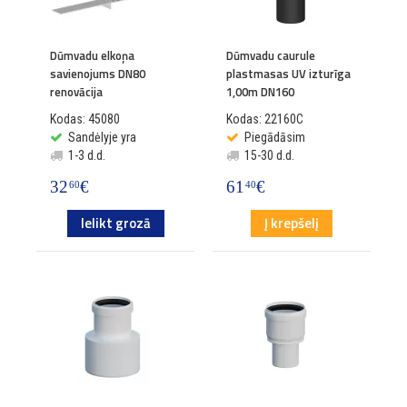
Dūmvadu elkoņa
Dūmvadu caurule
savienojums DN80
plastmasas UV izturīga
renovācija
1,00m DN160
Kodas: 45080
Kodas: 22160C
Sandėlyje yra
Piegādāsim
1-3 d.d.
15-30 d.d.
32
€
61
€
60
40
Ielikt grozā
Į krepšelį