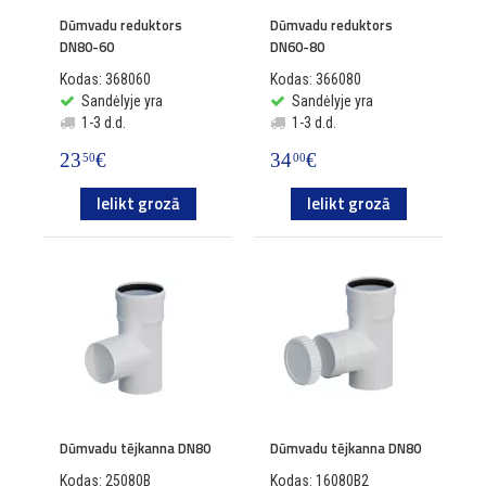
Dūmvadu reduktors
Dūmvadu reduktors
DN80-60
DN60-80
Kodas: 368060
Kodas: 366080
Sandėlyje yra
Sandėlyje yra
1-3 d.d.
1-3 d.d.
23
€
34
€
50
00
Ielikt grozā
Ielikt grozā
Dūmvadu tējkanna DN80
Dūmvadu tējkanna DN80
Kodas: 25080B
Kodas: 16080B2