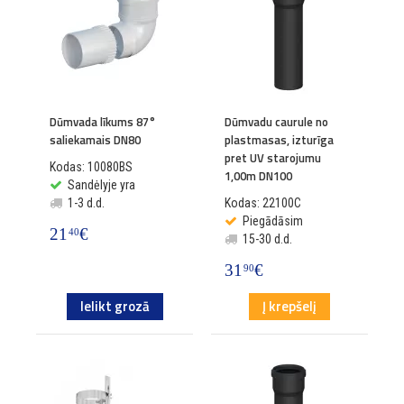
Dūmvada līkums 87°
Dūmvadu caurule no
saliekamais DN80
plastmasas, izturīga
pret UV starojumu
Kodas: 10080BS
1,00m DN100
Sandėlyje yra
1-3 d.d.
Kodas: 22100C
Piegādāsim
21
€
40
15-30 d.d.
31
€
90
Ielikt grozā
Į krepšelį