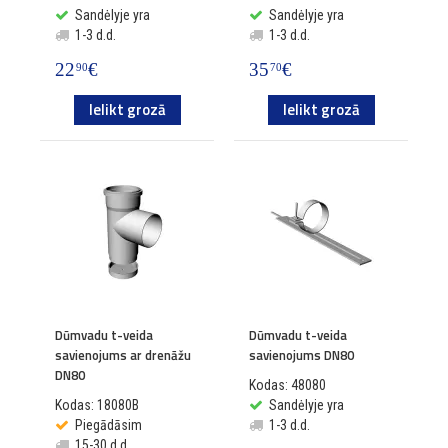
Sandėlyje yra
Sandėlyje yra
1-3 d.d.
1-3 d.d.
22
€
35
€
90
70
Ielikt grozā
Ielikt grozā
Dūmvadu t-veida
Dūmvadu t-veida
savienojums ar drenāžu
savienojums DN80
DN80
Kodas: 48080
Kodas: 18080B
Sandėlyje yra
Piegādāsim
1-3 d.d.
15-30 d.d.