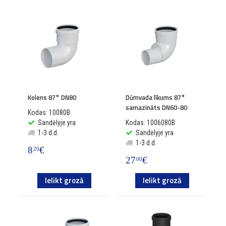
Kolens 87° DN80
Dūmvada līkums 87°
samazināts DN60-80
Kodas: 10080B
Sandėlyje yra
Kodas: 1006080B
1-3 d.d.
Sandėlyje yra
1-3 d.d.
8
€
20
27
€
00
Ielikt grozā
Ielikt grozā