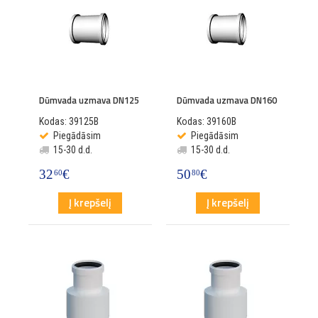
Dūmvada uzmava DN125
Dūmvada uzmava DN160
Kodas: 39125B
Kodas: 39160B
Piegādāsim
Piegādāsim
15-30 d.d.
15-30 d.d.
32
€
50
€
60
80
Į krepšelį
Į krepšelį