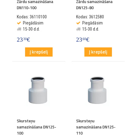
Zārdu samazināšana
Zārdu samazināšana
DN110-100
DN125-80
Kodas: 36110100
Kodas: 3612580
Piegādāsim
Piegādāsim
15-30 d.d.
15-30 d.d.
23
€
23
€
30
60
Į krepšelį
Į krepšelį
Skursteņu
Skursteņu
samazināšana DN125-
samazināšana DN125-
100
110