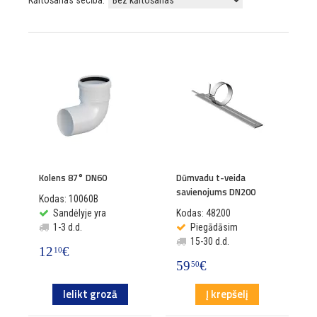
Kārtošanas secība:
Kolens 87° DN60
Dūmvadu t-veida
savienojums DN200
Kodas: 10060B
Sandėlyje yra
Kodas: 48200
1-3 d.d.
Piegādāsim
15-30 d.d.
12
€
10
59
€
50
Ielikt grozā
Į krepšelį