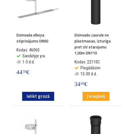
Dūmvada elkoņa
Dūmvadu caurule no
stiprinājums DN60
plastmasas, izturīga
pret UV starojumu
Kodas: 46060
1,00m DN110
Sandėlyje yra
1-3 d.d.
Kodas: 22110C
Piegādāsim
44
€
50
15-30 d.d.
34
€
00
Ielikt grozā
Į krepšelį