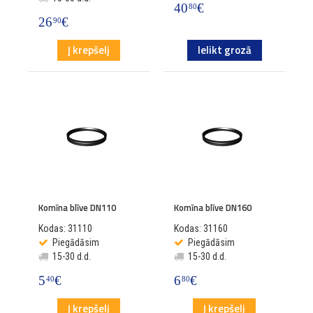
40
€
80
26
€
90
Į krepšelį
Ielikt grozā
Komīna blīve DN110
Komīna blīve DN160
Kodas: 31110
Kodas: 31160
Piegādāsim
Piegādāsim
15-30 d.d.
15-30 d.d.
5
€
6
€
40
80
Į krepšelį
Į krepšelį