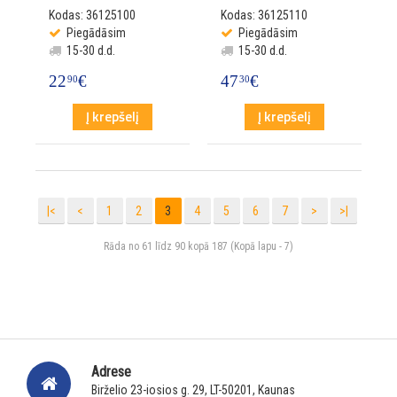
Kodas: 36125100
Kodas: 36125110
Piegādāsim
Piegādāsim
15-30 d.d.
15-30 d.d.
22
€
47
€
90
30
Į krepšelį
Į krepšelį
|<
<
1
2
3
4
5
6
7
>
>|
Rāda no 61 līdz 90 kopā 187 (Kopā lapu - 7)
Adrese
Birželio 23-iosios g. 29, LT-50201, Kaunas