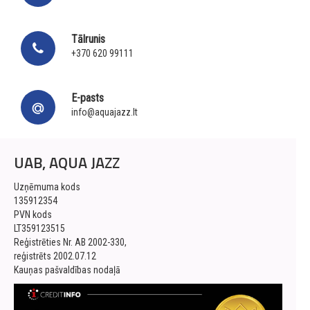
Tālrunis
+370 620 99111
E-pasts
info@aquajazz.lt
UAB, AQUA JAZZ
Uzņēmuma kods
135912354
PVN kods
LT359123515
Reģistrēties Nr. AB 2002-330,
reģistrēts 2002.07.12
Kauņas pašvaldības nodaļā