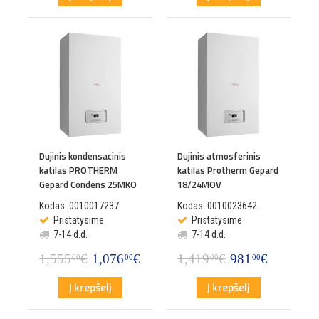
Dujinis kondensacinis
Dujinis atmosferinis
katilas PROTHERM
katilas Protherm Gepard
Gepard Condens 25MKO
18/24MOV
Kodas: 0010017237
Kodas: 0010023642
Pristatysime
Pristatysime
7-14 d.d.
7-14 d.d.
1,555
€
1,076
€
1,419
€
981
€
00
00
00
00
Į krepšelį
Į krepšelį