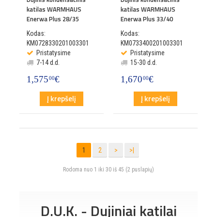
katilas WARMHAUS
katilas WARMHAUS
Enerwa Plus 28/35
Enerwa Plus 33/40
Kodas:
Kodas:
KM0728330201003301
KM0733400201003301
Pristatysime
Pristatysime
7-14 d.d.
15-30 d.d.
1,575
€
1,670
€
00
00
Į krepšelį
Į krepšelį
1
2
>
>|
Rodoma nuo 1 iki 30 iš 45 (2 puslapių)
D.U.K. - Dujiniai katilai