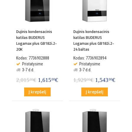
Dujinis kondensacinis
Dujinis kondensacinis
katilas BUDERUS
katilas BUDERUS
Logamax plus GB182i.2-
Logamax plus GB182i.2-
20K
24 baltas
Kodas: 7736902888
Kodas: 7736902894
Pristatysime
Pristatysime
3-7 d.d.
3-7 d.d.
2,015
€
1,615
€
1,929
€
1,543
€
00
00
00
00
Į krepšelį
Į krepšelį