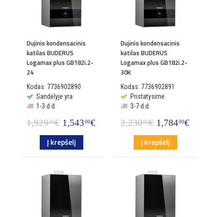
Dujinis kondensacinis
Dujinis kondensacinis
katilas BUDERUS
katilas BUDERUS
Logamax plus GB182i.2-
Logamax plus GB182i.2-
24
30K
Kodas: 7736902890
Kodas: 7736902891
Sandėlyje yra
Pristatysime
1-3 d.d.
3-7 d.d.
1,929
€
1,543
€
2,230
€
1,784
€
00
00
00
00
Į krepšelį
Į krepšelį