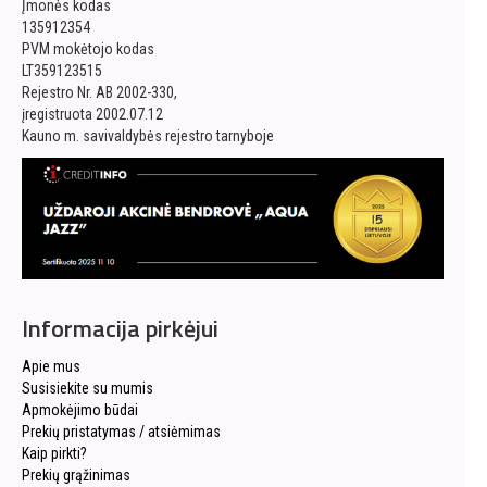
Įmonės kodas
135912354
PVM mokėtojo kodas
LT359123515
Rejestro Nr. AB 2002-330,
įregistruota 2002.07.12
Kauno m. savivaldybės rejestro tarnyboje
Informacija pirkėjui
Apie mus
Susisiekite su mumis
Apmokėjimo būdai
Prekių pristatymas / atsiėmimas
Kaip pirkti?
Prekių grąžinimas