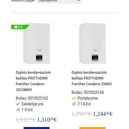
Rūšiuoti pagal:
0 €
Dujinis kondensacinis
Dujinis kondensacinis
katilas PROTHERM
katilas PROTHERM
Panther Condens
Panther Condens 25KKO
20/26KKV
Kodas: 0010025160
Kodas: 0010025162
Pristatysime
Sandėlyje yra
7-14 d.d.
1-3 d.d.
1,798
€
1,244
€
00
00
1,912
€
1,310
€
00
00