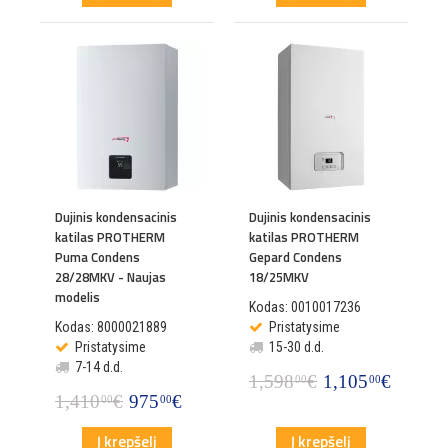
Dujinis kondensacinis
Dujinis kondensacinis
katilas PROTHERM
katilas PROTHERM
Puma Condens
Gepard Condens
28/28MKV - Naujas
18/25MKV
modelis
Kodas: 0010017236
Kodas: 8000021889
Pristatysime
Pristatysime
15-30 d.d.
7-14 d.d.
1,598
€
1,105
€
00
00
1,410
€
975
€
00
00
Į krepšelį
Į krepšelį