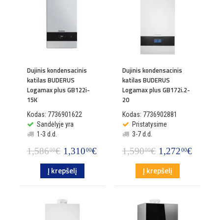
Dujinis kondensacinis
Dujinis kondensacinis
katilas BUDERUS
katilas BUDERUS
Logamax plus GB122i-
Logamax plus GB172i.2-
15K
20
Kodas: 7736901622
Kodas: 7736902881
Sandėlyje yra
Pristatysime
1-3 d.d.
3-7 d.d.
1,586
€
1,310
€
1,590
€
1,272
€
00
00
00
00
Į krepšelį
Į krepšelį