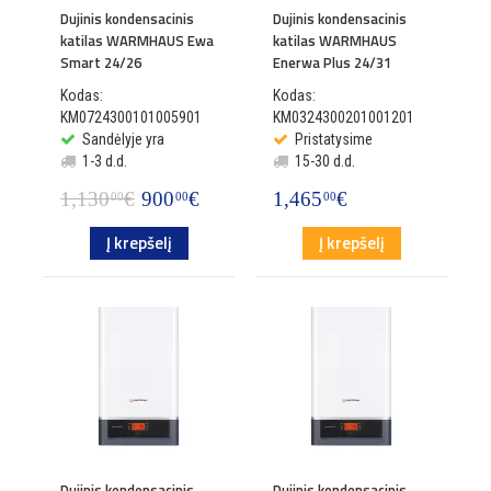
Dujinis kondensacinis
Dujinis kondensacinis
katilas WARMHAUS Ewa
katilas WARMHAUS
Smart 24/26
Enerwa Plus 24/31
Kodas:
Kodas:
KM0724300101005901
KM0324300201001201
Sandėlyje yra
Pristatysime
1-3 d.d.
15-30 d.d.
1,130
€
900
€
1,465
€
00
00
00
Į krepšelį
Į krepšelį
Dujinis kondensacinis
Dujinis kondensacinis