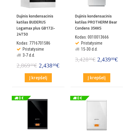
Dujinis kondensacinis
Dujinis kondensacinis
katilas BUDERUS
katilas PROTHERM Bear
Logamax plus GB172i-
Condens 35KKS
24T50
Kodas: 0010013666
Kodas: 7716701586
Pristatysime
Pristatysime
15-30 d.d.
3-7 d.d.
3,428
€
2,439
€
00
00
2,869
€
2,438
€
00
00
Į krepšelį
Į krepšelį
0 €
0 €