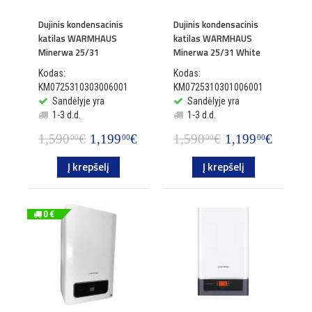
Dujinis kondensacinis
Dujinis kondensacinis
katilas WARMHAUS
katilas WARMHAUS
Minerwa 25/31
Minerwa 25/31 White
Kodas:
Kodas:
KM0725310303006001
KM0725310301006001
Sandėlyje yra
Sandėlyje yra
1-3 d.d.
1-3 d.d.
1,590
€
1,199
€
1,590
€
1,199
€
00
00
00
00
Į krepšelį
Į krepšelį
0 €