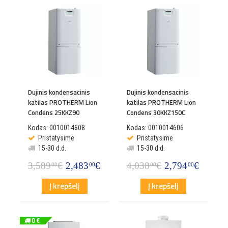
Dujinis kondensacinis
Dujinis kondensacinis
katilas PROTHERM Lion
katilas PROTHERM Lion
Condens 25KKZ90
Condens 30KKZ150C
Kodas: 0010014608
Kodas: 0010014606
Pristatysime
Pristatysime
15-30 d.d.
15-30 d.d.
3,589
€
2,483
€
4,038
€
2,794
€
00
00
00
00
Į krepšelį
Į krepšelį
0 €