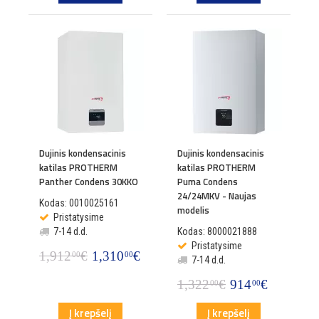
Dujinis kondensacinis
Dujinis kondensacinis
katilas PROTHERM
katilas PROTHERM
Panther Condens 30KKO
Puma Condens
24/24MKV - Naujas
Kodas: 0010025161
modelis
Pristatysime
7-14 d.d.
Kodas: 8000021888
Pristatysime
1,912
€
1,310
€
00
00
7-14 d.d.
1,322
€
914
€
00
00
Į krepšelį
Į krepšelį