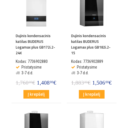
Dujinis kondensacinis
Dujinis kondensacinis
katilas BUDERUS
katilas BUDERUS
Logamax plus GB172i.2-
Logamax plus GB182i.2-
24K
15
Kodas: 7736902880
Kodas: 7736902889
Pristatysime
Pristatysime
3-7 d.d.
3-7 d.d.
1,760
€
1,408
€
1,883
€
1,506
€
00
00
00
00
Į krepšelį
Į krepšelį