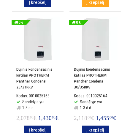
Į krepšelį
Į krepšelį
0 €
0 €
Dujinis kondensacinis
Dujinis kondensacinis
katilas PROTHERM
katilas PROTHERM
Panther Condens
Panther Condens
25/31KKV
30/35KKV
Kodas: 0010025163
Kodas: 0010025164
Sandėlyje yra
Sandėlyje yra
1-3 d.d.
1-3 d.d.
2,078
€
1,430
€
2,118
€
1,455
€
00
00
00
00
Į krepšelį
Į krepšelį