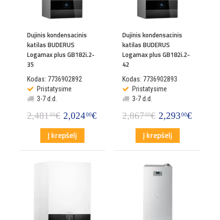
Dujinis kondensacinis
Dujinis kondensacinis
katilas BUDERUS
katilas BUDERUS
Logamax plus GB182i.2-
Logamax plus GB182i.2-
35
42
Kodas: 7736902892
Kodas: 7736902893
Pristatysime
Pristatysime
3-7 d.d.
3-7 d.d.
2,481
€
2,024
€
2,867
€
2,293
€
00
00
00
00
Į krepšelį
Į krepšelį