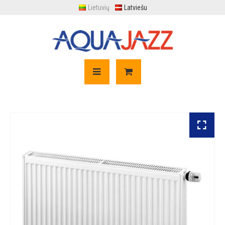
Lietuvių
Latviešu