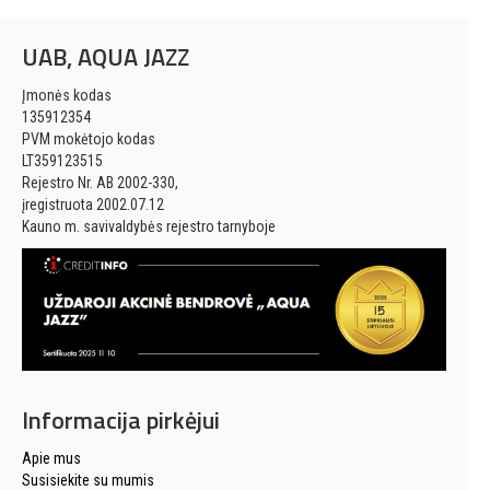
UAB, AQUA JAZZ
Įmonės kodas
135912354
PVM mokėtojo kodas
LT359123515
Rejestro Nr. AB 2002-330,
įregistruota 2002.07.12
Kauno m. savivaldybės rejestro tarnyboje
Informacija pirkėjui
Apie mus
Susisiekite su mumis