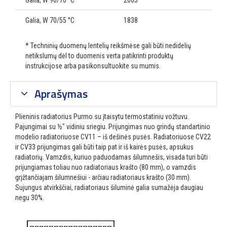
Galia, W 90/70 °C
2603
Galia, W 70/55 °C
1838
* Techninių duomenų lentelių reikšmėse gali būti nedidelių
netikslumų dėl to duomenis verta patikrinti produktų
instrukcijose arba pasikonsultuokite su mumis.
Aprašymas
Plieninis radiatorius Purmo su įtaisytu termostatiniu vožtuvu.
Pajungimai su ½″ vidiniu sriegiu. Prijungimas nuo grindų standartinio
modelio radiatoriuose CV11 – iš dešinės pusės. Radiatoriuose CV22
ir CV33 prijungimas gali būti taip pat ir iš kairės pusės, apsukus
radiatorių. Vamzdis, kuriuo paduodamas šilumnešis, visada turi būti
prijungiamas toliau nuo radiatoriaus krašto (80 mm), o vamzdis
grįžtančiajam šilumnešiui - arčiau radiatoriaus krašto (30 mm).
Sujungus atvirkščiai, radiatoriaus šiluminė galia sumažėja daugiau
negu 30%.