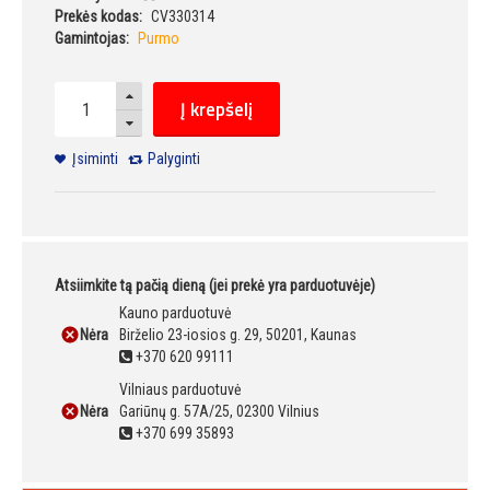
Prekės kodas:
CV330314
Gamintojas:
Purmo
Į krepšelį
Įsiminti
Palyginti
Atsiimkite tą pačią dieną (jei prekė yra parduotuvėje)
Kauno parduotuvė
Nėra
Birželio 23-iosios g. 29, 50201, Kaunas
+370 620 99111
Vilniaus parduotuvė
Nėra
Gariūnų g. 57A/25, 02300 Vilnius
+370 699 35893