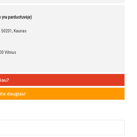
kė yra parduotuvėje)
9, 50201, Kaunas
00 Vilnius
iau?
te daugiau!