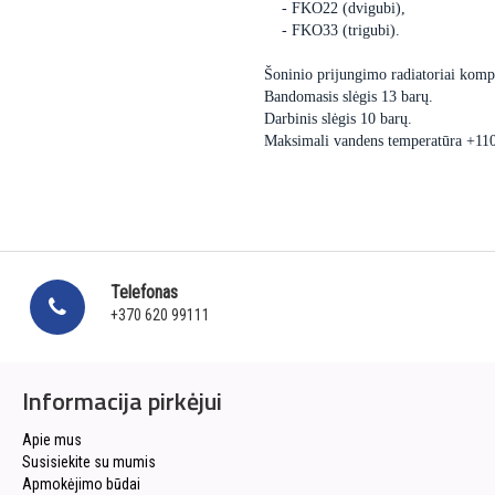
- FKO22 (dvigubi),
- FKO33 (trigubi).
Šoninio prijungimo radiatoriai kompl
Bandomasis slėgis 13 barų.
Darbinis slėgis 10 barų.
Maksimali vandens temperatūra +11
Telefonas
+370 620 99111
Informacija pirkėjui
Apie mus
Susisiekite su mumis
Apmokėjimo būdai