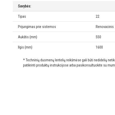
Savybės:
Tipas
22
Prijungimas prie sistemos
Renovacinis
Aukštis (mm)
550
Ilgis (mm)
1600
* Techninių duomenų lentelių reikšmėse gali būti nedidelių net
patikrinti produktų instrukcijose arba pasikonsultuokite su mum