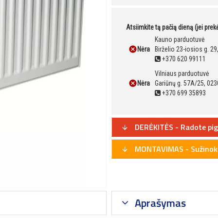
Atsiimkite tą pačią dieną (jei pre
Kauno parduotuvė
Nėra
Birželio 23-iosios g. 2
+370 620 99111
Vilniaus parduotuvė
Nėra
Gariūnų g. 57A/25, 023
+370 699 35893
DERĖKITĖS - Radote pig
MONTAVIMAS - Sužinoki
Aprašymas