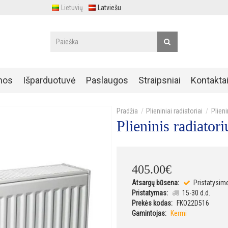
Lietuvių
Latviešu
nos
Išparduotuvė
Paslaugos
Straipsniai
Kontakta
Plieniniai radiatoriai
Plien
Plieninis radiat
405
.
00
€
Atsargų būsena:
Pristatysim
Pristatymas:
15-30 d.d.
Prekės kodas:
FKO22D516
Gamintojas:
Kermi