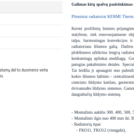
Galimas kitų spalvų pasirinkimas
Plieniniai radiatoriai KERMI The
Kermi profilinių šoninio prijungimo
statybose, tiek renovuojamuose obj
talpa, harmoningas konvekcijos ir
radiatoriaus šilumos galią. Dailio
plokštumos užtikrina lengvą radiator
kenksmingų aplinkai medžiagų. Gre
patogias pakabinimo detales. Special
ikslumų dėl to duomenis verta
Tai leidžia ji apsaugoti nuo pažei
is.
kokio šilumos šaltinio - centralizuot
centrinio šildymo katilais, geoter
dvivamzdės šildymo sistemos. Gaminam
daugiabučių šildymo sistemų.
- Montažinis aukštis 300, 400, 500,
- Montažinis ilgis nuo 400 mm iki 
- Radiatorių tipai:
- FKO11, FKO12 (viengubi),