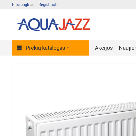
Prisijungti
arba
Registruotis
.
Prekių katalogas
Akcijos
Naujie