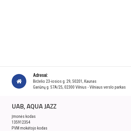
Adresai:
Birželio 23-iosios g. 29, 50201, Kaunas
Gariūnų g. 57A/25, 02300 Vilnius - Vilniaus verslo parkas
UAB, AQUA JAZZ
Įmonės kodas
135912354
PVM mokėtojo kodas