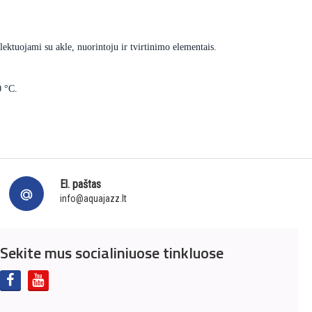
ektuojami su akle, nuorintoju ir tvirtinimo elementais.
0 °C.
El. paštas
info@aquajazz.lt
Sekite mus socialiniuose tinkluose