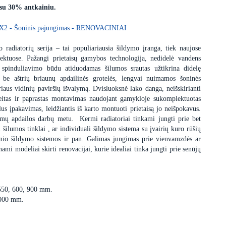
 su 30% antkainiu.
rmX2 - Šoninis pajungimas - RENOVACINIAI
 radiatorių serija – tai populiariausia šildymo įranga, tiek naujose
ektuose. Pažangi prietaisų gamybos technologija, nedidelė vandens
 spinduliavimo būdu atiduodamas šilumos srautas užtikrina didelę
s be aštrių briaunų apdailinės grotelės, lengvai nuimamos šoninės
iaus vidinių paviršių išvalymą. Dvisluoksnė lako danga, neišskirianti
itas ir paprastas montavimas naudojant gamykloje sukomplektuotas
us įpakavimas, leidžiantis iš karto montuoti prietaisą jo neišpokavus.
dimų apdailos darbų metu. Kermi radiatoriai tinkami jungti prie bet
i šilumos tinklai , ar individuali šildymo sistema su įvairių kuro rūšių
minio šildymo sistemos ir pan. Galimas jungimas prie vienvamzdės ar
i modeliai skirti renovacijai, kurie idealiai tinka jungti prie senūjų
 550, 600, 900 mm.
3000 mm.