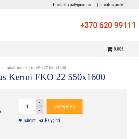
Produktų palyginimas
Įsimintos prekės
+370 620 99111
i
0
.
00
€
inis radiatorius Kermi FKO 22 550x1600
orius Kermi FKO 22 550x1600
Į krepšelį
e
Įsiminti
Palyginti