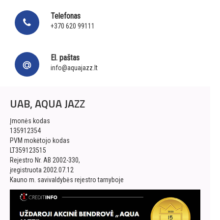
Telefonas
+370 620 99111
El. paštas
info@aquajazz.lt
UAB, AQUA JAZZ
Įmonės kodas
135912354
PVM mokėtojo kodas
LT359123515
Rejestro Nr. AB 2002-330,
įregistruota 2002.07.12
Kauno m. savivaldybės rejestro tarnyboje