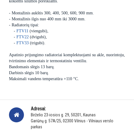
kokiems šilumos poreikiams.
- Montažinis aukštis 300, 400, 500, 600, 900 mm.
- Montažinis ilgis nuo 400 mm iki 3000 mm.
- Radiatorių tipai:
-
FTV11
(viengubi),
-
FTV22
(dvigubi),
-
FTV33
(trigubi).
Apatinio prijungimo radiatoriai komplektuojami su akle, nuorintoju,
tvirtinimo elementais ir termostatiniu ventiliu.
Bandomasis slėgis 13 barų.
Darbinis slėgis 10 barų.
Maksimali vandens temperatūra +110 °C.
Adresai:
Birželio 23-iosios g. 29, 50201, Kaunas
Gariūnų g. 57A/25, 02300 Vilnius - Vilniaus verslo
parkas