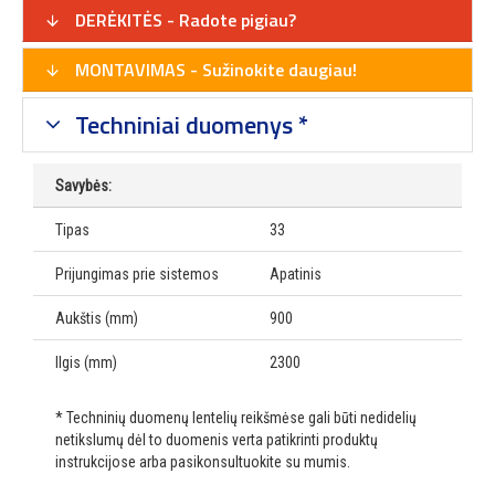
DERĖKITĖS - Radote pigiau?
MONTAVIMAS - Sužinokite daugiau!
Techniniai duomenys *
Savybės:
Tipas
33
Prijungimas prie sistemos
Apatinis
Aukštis (mm)
900
Ilgis (mm)
2300
* Techninių duomenų lentelių reikšmėse gali būti nedidelių
netikslumų dėl to duomenis verta patikrinti produktų
instrukcijose arba pasikonsultuokite su mumis.