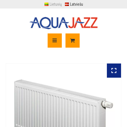
Lietuvių
Latviešu