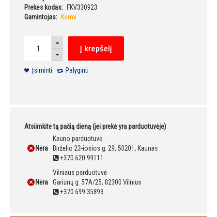
Prekės kodas:
FKV330923
Gamintojas:
Kermi
Į krepšelį
Įsiminti
Palyginti
Atsiimkite tą pačią dieną (jei prekė yra parduotuvėje)
Kauno parduotuvė
Nėra
Birželio 23-iosios g. 29, 50201, Kaunas
+370 620 99111
Vilniaus parduotuvė
Nėra
Gariūnų g. 57A/25, 02300 Vilnius
+370 699 35893