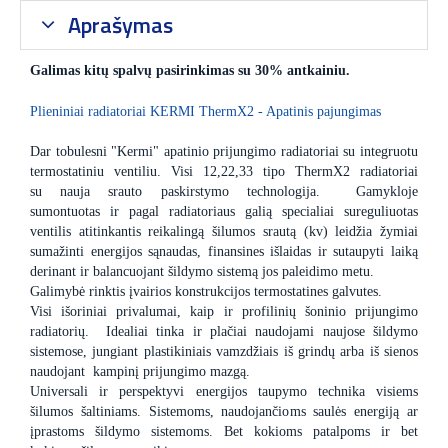
Aprašymas
Galimas kitų spalvų pasirinkimas su 30% antkainiu.
Plieniniai radiatoriai KERMI ThermX2 - Apatinis pajungimas
Dar tobulesni "Kermi" apatinio prijungimo radiatoriai su integruotu
termostatiniu ventiliu. Visi 12,22,33 tipo ThermX2 radiatoriai
su nauja srauto paskirstymo technologija. Gamykloje
sumontuotas ir pagal radiatoriaus galią specialiai sureguliuotas
ventilis atitinkantis reikalingą šilumos srautą (kv) leidžia žymiai
sumažinti energijos sąnaudas, finansines išlaidas ir sutaupyti laiką
derinant ir balancuojant šildymo sistemą jos paleidimo metu.
Galimybė rinktis įvairios konstrukcijos termostatines galvutes.
Visi išoriniai privalumai, kaip ir profilinių šoninio prijungimo
radiatorių. Idealiai tinka ir plačiai naudojami naujose šildymo
sistemose, jungiant plastikiniais vamzdžiais iš grindų arba iš sienos
naudojant kampinį prijungimo mazgą.
Universali ir perspektyvi energijos taupymo technika visiems
šilumos šaltiniams. Sistemoms, naudojančioms saulės energiją ar
įprastoms šildymo sistemoms. Bet kokioms patalpoms ir bet