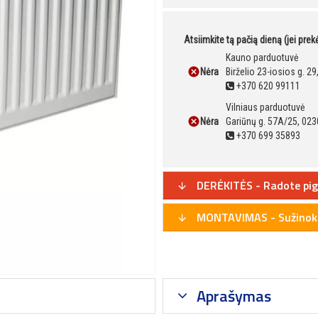
Atsiimkite tą pačią dieną (jei pre
Kauno parduotuvė
Nėra
Birželio 23-iosios g. 2
+370 620 99111
Vilniaus parduotuvė
Nėra
Gariūnų g. 57A/25, 023
+370 699 35893
DERĖKITĖS - Radote pig
MONTAVIMAS - Sužinoki
Aprašymas