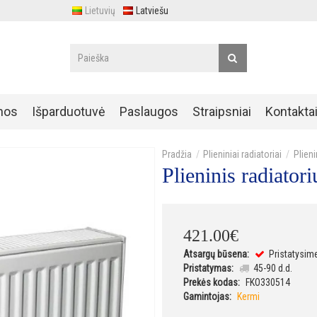
Lietuvių
Latviešu
nos
Išparduotuvė
Paslaugos
Straipsniai
Kontakta
Plieniniai radiatoriai
Plien
Plieninis radiat
421
.
00
€
Atsargų būsena:
Pristatysim
Pristatymas:
45-90 d.d.
Prekės kodas:
FKO330514
Gamintojas:
Kermi