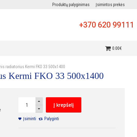
Produktų palyginimas
Įsimintos prekės
+370 620 99111
i
0
.
00
€
inis radiatorius Kermi FKO 33 500x1400
orius Kermi FKO 33 500x1400
Į krepšelį
e
Įsiminti
Palyginti