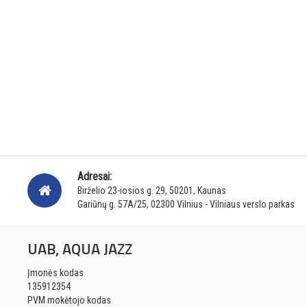
Adresai:
Birželio 23-iosios g. 29, 50201, Kaunas
Gariūnų g. 57A/25, 02300 Vilnius - Vilniaus verslo parkas
UAB, AQUA JAZZ
Įmonės kodas
135912354
PVM mokėtojo kodas