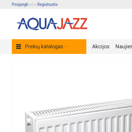
Prisijungti
arba
Registruotis
.
Prekių katalogas
Akcijos
Naujie