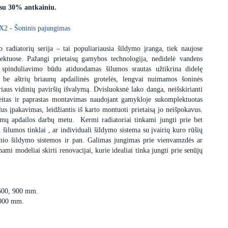
 su 30% antkainiu.
X2 - Šoninis pajungimas
 radiatorių serija – tai populiariausia šildymo įranga, tiek naujose
ektuose. Pažangi prietaisų gamybos technologija, nedidelė vandens
 spinduliavimo būdu atiduodamas šilumos srautas užtikrina didelę
s be aštrių briaunų apdailinės grotelės, lengvai nuimamos šoninės
iaus vidinių paviršių išvalymą. Dvisluoksnė lako danga, neišskirianti
itas ir paprastas montavimas naudojant gamykloje sukomplektuotas
us įpakavimas, leidžiantis iš karto montuoti prietaisą jo neišpokavus.
dimų apdailos darbų metu. Kermi radiatoriai tinkami jungti prie bet
i šilumos tinklai , ar individuali šildymo sistema su įvairių kuro rūšių
minio šildymo sistemos ir pan. Galimas jungimas prie vienvamzdės ar
i modeliai skirti renovacijai, kurie idealiai tinka jungti prie senūjų
 600, 900 mm.
3000 mm.