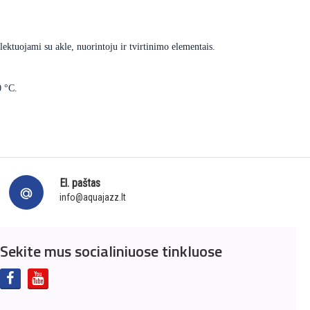
ektuojami su akle, nuorintoju ir tvirtinimo elementais.
0 °C.
El. paštas
info@aquajazz.lt
Sekite mus socialiniuose tinkluose