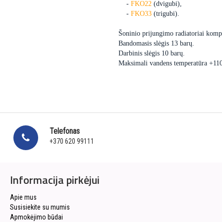
-
FKO22
(dvigubi),
-
FKO33
(trigubi).
Šoninio prijungimo radiatoriai kompl
Bandomasis slėgis 13 barų.
Darbinis slėgis 10 barų.
Maksimali vandens temperatūra +11
Telefonas
+370 620 99111
Informacija pirkėjui
Apie mus
Susisiekite su mumis
Apmokėjimo būdai