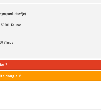
kė yra parduotuvėje)
9, 50201, Kaunas
00 Vilnius
iau?
te daugiau!