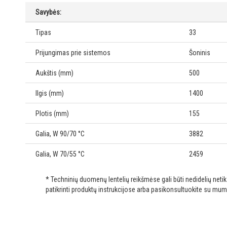
Savybės:
Tipas
33
Prijungimas prie sistemos
Šoninis
Aukštis (mm)
500
Ilgis (mm)
1400
Plotis (mm)
155
Galia, W 90/70 °C
3882
Galia, W 70/55 °C
2459
* Techninių duomenų lentelių reikšmėse gali būti nedidelių net
patikrinti produktų instrukcijose arba pasikonsultuokite su mum